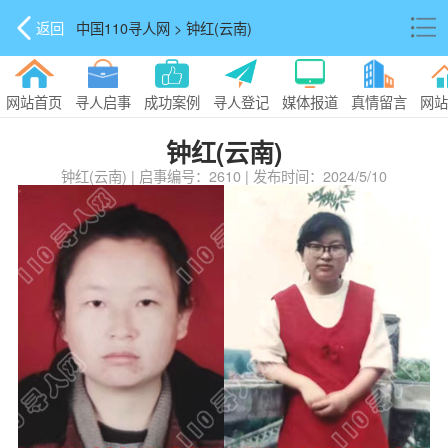
返回
中国110寻人网 > 钟红(云南)
网站首页
寻人启事
成功案例
寻人登记
媒体报道
真情留言
网站
钟红(云南)
钟红(云南) | 启事编号：2610 | 发布时间：2024/5/10