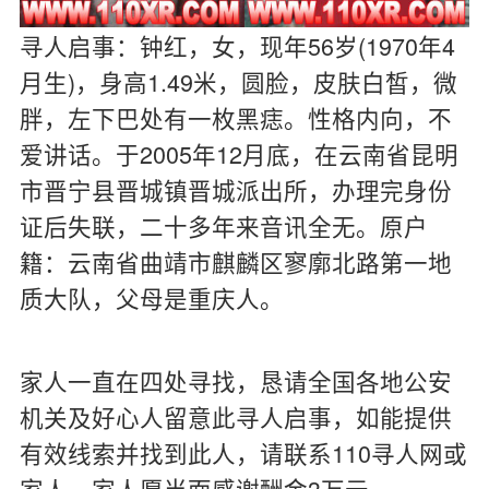
寻人启事：钟红，女，现年56岁(1970年4
月生)，身高1.49米，圆脸，皮肤白皙，微
胖，左下巴处有一枚黑痣。性格内向，不
爱讲话。于2005年12月底，在云南省昆明
市晋宁县晋城镇晋城派出所，办理完身份
证后失联，二十多年来音讯全无。原户
籍：云南省曲靖市麒麟区寥廓北路第一地
质大队，父母是重庆人。
家人一直在四处寻找，恳请全国各地公安
机关及好心人留意此寻人启事，如能提供
有效线索并找到此人，请联系110寻人网或
家人，家人愿当面感谢酬金3万元。