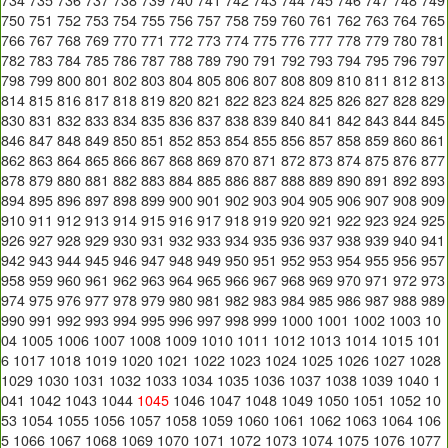
750
751
752
753
754
755
756
757
758
759
760
761
762
763
764
765
766
767
768
769
770
771
772
773
774
775
776
777
778
779
780
781
782
783
784
785
786
787
788
789
790
791
792
793
794
795
796
797
798
799
800
801
802
803
804
805
806
807
808
809
810
811
812
813
814
815
816
817
818
819
820
821
822
823
824
825
826
827
828
829
830
831
832
833
834
835
836
837
838
839
840
841
842
843
844
845
846
847
848
849
850
851
852
853
854
855
856
857
858
859
860
861
862
863
864
865
866
867
868
869
870
871
872
873
874
875
876
877
878
879
880
881
882
883
884
885
886
887
888
889
890
891
892
893
894
895
896
897
898
899
900
901
902
903
904
905
906
907
908
909
910
911
912
913
914
915
916
917
918
919
920
921
922
923
924
925
926
927
928
929
930
931
932
933
934
935
936
937
938
939
940
941
942
943
944
945
946
947
948
949
950
951
952
953
954
955
956
957
958
959
960
961
962
963
964
965
966
967
968
969
970
971
972
973
974
975
976
977
978
979
980
981
982
983
984
985
986
987
988
989
990
991
992
993
994
995
996
997
998
999
1000
1001
1002
1003
10
04
1005
1006
1007
1008
1009
1010
1011
1012
1013
1014
1015
101
6
1017
1018
1019
1020
1021
1022
1023
1024
1025
1026
1027
1028
1029
1030
1031
1032
1033
1034
1035
1036
1037
1038
1039
1040
1
041
1042
1043
1044
1045
1046
1047
1048
1049
1050
1051
1052
10
53
1054
1055
1056
1057
1058
1059
1060
1061
1062
1063
1064
106
5
1066
1067
1068
1069
1070
1071
1072
1073
1074
1075
1076
1077