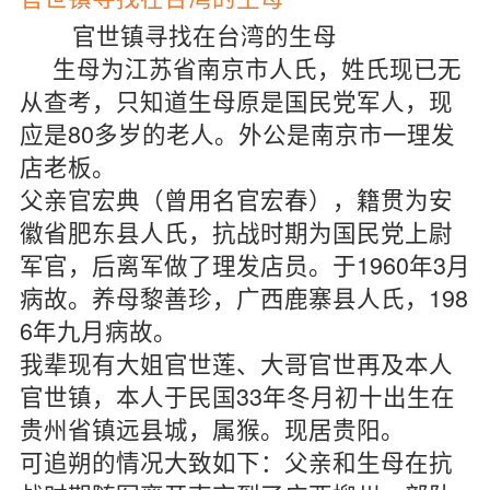
官世镇寻找在台湾的生母
生母为江苏省南京市人氏，姓氏现已无
从查考，只知道生母原是国民党军人，现
应是80多岁的老人。外公是南京市一理发
店老板。
父亲官宏典（曾用名官宏春），籍贯为安
徽省肥东县人氏，抗战时期为国民党上尉
军官，后离军做了理发店员。于1960年3月
病故。养母黎善珍，广西鹿寨县人氏，198
6年九月病故。
我辈现有大姐官世莲、大哥官世再及本人
官世镇，本人于民国33年冬月初十出生在
贵州省镇远县城，属猴。现居贵阳。
可追朔的情况大致如下：父亲和生母在抗