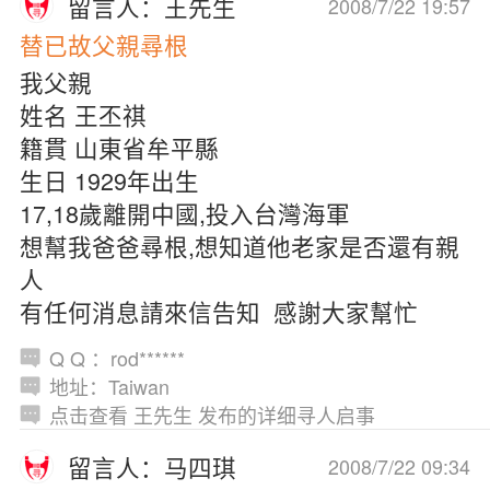
留言人：王先生
2008/7/22 19:57
替已故父親尋根
我父親
姓名 王丕祺
籍貫 山東省牟平縣
生日 1929年出生
17,18歲離開中國,投入台灣海軍
想幫我爸爸尋根,想知道他老家是否還有親
人
有任何消息請來信告知 感謝大家幫忙
Q Q ：rod******
地址：Taiwan
点击查看 王先生 发布的详细寻人启事
留言人：马四琪
2008/7/22 09:34