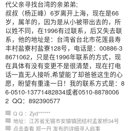
代父亲寻找台湾的亲弟弟;
叔叔（杨正峰）6岁离开上海，现在是66
岁，属羊的，因为是从小被带出去的，所
以姓不同，在1996有过联系，后又失去联
系，他的地址是：台湾省台北市花莲县寿
丰村盐寮村盐寮128号，电话是：00886-3
8671062，只是在1996年联系的方式，现
在具体有没有变更不是很清楚，现在打电
话一直无人接听,希望能了却爸爸这生的心
愿，盼望有重逢一日！我的联系方式是：8
6-0510-13771482834或者0510-8878006
2 QQ：892390577
Q Q ：Zyd******
地址：江苏省无锡市安镇镇团结村孟家桥34号
点击查看 郑一丹 发布的详细寻人启事