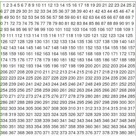
1
2
3
4
5
6
7
8
9
10
11
12
13
14
15
16
17
18
19
20
21
22
23
24
25
2
6
27
28
29
30
31
32
33
34
35
36
37
38
39
40
41
42
43
44
45
46
47
4
8
49
50
51
52
53
54
55
56
57
58
59
60
61
62
63
64
65
66
67
68
69
7
0
71
72
73
74
75
76
77
78
79
80
81
82
83
84
85
86
87
88
89
90
91
9
2
93
94
95
96
97
98
99
100
101
102
103
104
105
106
107
108
109
1
10
111
112
113
114
115
116
117
118
119
120
121
122
123
124
125
126
127
128
129
130
131
132
133
134
135
136
137
138
139
140
141
142
143
144
145
146
147
148
149
150
151
152
153
154
155
156
157
158
159
160
161
162
163
164
165
166
167
168
169
170
171
172
173
174
175
176
177
178
179
180
181
182
183
184
185
186
187
188
189
190
191
192
193
194
195
196
197
198
199
200
201
202
203
204
205
206
207
208
209
210
211
212
213
214
215
216
217
218
219
220
221
222
223
224
225
226
227
228
229
230
231
232
233
234
235
236
237
238
239
240
241
242
243
244
245
246
247
248
249
250
251
252
253
254
255
256
257
258
259
260
261
262
263
264
265
266
267
268
269
270
271
272
273
274
275
276
277
278
279
280
281
282
283
284
285
286
287
288
289
290
291
292
293
294
295
296
297
298
299
300
301
302
303
304
305
306
307
308
309
310
311
312
313
314
315
316
317
318
319
320
321
322
323
324
325
326
327
328
329
330
331
332
333
334
335
336
337
338
339
340
341
342
343
344
345
346
347
348
349
350
351
352
353
354
355
356
357
358
359
360
361
362
363
364
365
366
367
368
369
370
371
372
373
374
375
376
377
378
379
380
381