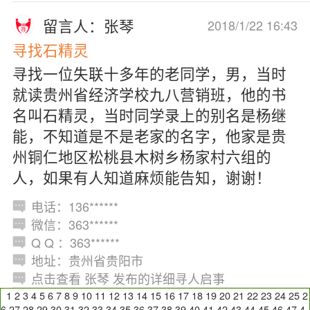
留言人：张琴
2018/1/22 16:43
寻找石精灵
寻找一位失联十多年的老同学，男，当时
就读贵州省经济学校九八营销班，他的书
名叫石精灵，当时同学录上的别名是杨继
能，不知道是不是老家的名字，他家是贵
州铜仁地区松桃县木树乡杨家村六组的
人，如果有人知道麻烦能告知，谢谢！
电话：136******
微信：363******
Q Q ：363******
地址：贵州省贵阳市
点击查看 张琴 发布的详细寻人启事
1
2
3
4
5
6
7
8
9
10
11
12
13
14
15
16
17
18
19
20
21
22
23
24
25
2
6
27
28
29
30
31
32
33
34
35
36
37
38
39
40
41
42
43
44
45
46
47
4