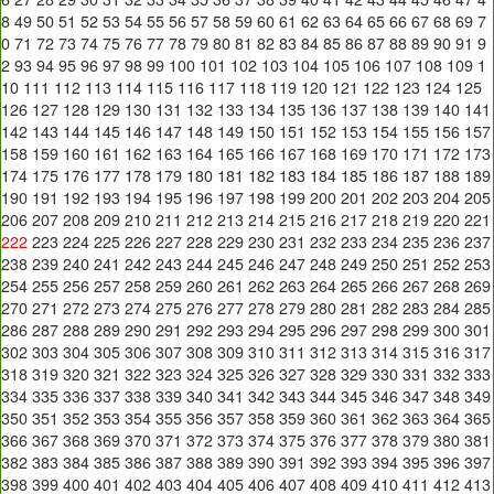
8
49
50
51
52
53
54
55
56
57
58
59
60
61
62
63
64
65
66
67
68
69
7
0
71
72
73
74
75
76
77
78
79
80
81
82
83
84
85
86
87
88
89
90
91
9
2
93
94
95
96
97
98
99
100
101
102
103
104
105
106
107
108
109
1
10
111
112
113
114
115
116
117
118
119
120
121
122
123
124
125
126
127
128
129
130
131
132
133
134
135
136
137
138
139
140
141
142
143
144
145
146
147
148
149
150
151
152
153
154
155
156
157
158
159
160
161
162
163
164
165
166
167
168
169
170
171
172
173
174
175
176
177
178
179
180
181
182
183
184
185
186
187
188
189
190
191
192
193
194
195
196
197
198
199
200
201
202
203
204
205
206
207
208
209
210
211
212
213
214
215
216
217
218
219
220
221
222
223
224
225
226
227
228
229
230
231
232
233
234
235
236
237
238
239
240
241
242
243
244
245
246
247
248
249
250
251
252
253
254
255
256
257
258
259
260
261
262
263
264
265
266
267
268
269
270
271
272
273
274
275
276
277
278
279
280
281
282
283
284
285
286
287
288
289
290
291
292
293
294
295
296
297
298
299
300
301
302
303
304
305
306
307
308
309
310
311
312
313
314
315
316
317
318
319
320
321
322
323
324
325
326
327
328
329
330
331
332
333
334
335
336
337
338
339
340
341
342
343
344
345
346
347
348
349
350
351
352
353
354
355
356
357
358
359
360
361
362
363
364
365
366
367
368
369
370
371
372
373
374
375
376
377
378
379
380
381
382
383
384
385
386
387
388
389
390
391
392
393
394
395
396
397
398
399
400
401
402
403
404
405
406
407
408
409
410
411
412
413