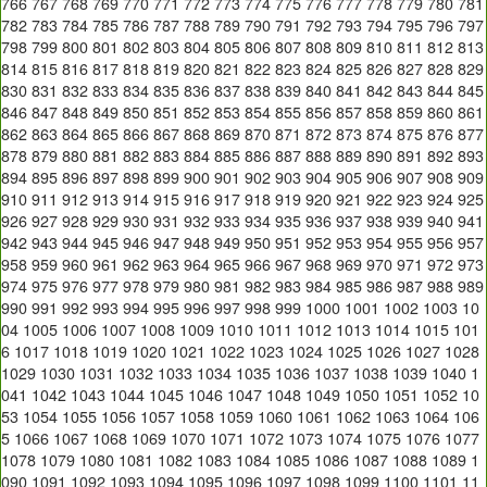
766
767
768
769
770
771
772
773
774
775
776
777
778
779
780
781
782
783
784
785
786
787
788
789
790
791
792
793
794
795
796
797
798
799
800
801
802
803
804
805
806
807
808
809
810
811
812
813
814
815
816
817
818
819
820
821
822
823
824
825
826
827
828
829
830
831
832
833
834
835
836
837
838
839
840
841
842
843
844
845
846
847
848
849
850
851
852
853
854
855
856
857
858
859
860
861
862
863
864
865
866
867
868
869
870
871
872
873
874
875
876
877
878
879
880
881
882
883
884
885
886
887
888
889
890
891
892
893
894
895
896
897
898
899
900
901
902
903
904
905
906
907
908
909
910
911
912
913
914
915
916
917
918
919
920
921
922
923
924
925
926
927
928
929
930
931
932
933
934
935
936
937
938
939
940
941
942
943
944
945
946
947
948
949
950
951
952
953
954
955
956
957
958
959
960
961
962
963
964
965
966
967
968
969
970
971
972
973
974
975
976
977
978
979
980
981
982
983
984
985
986
987
988
989
990
991
992
993
994
995
996
997
998
999
1000
1001
1002
1003
10
04
1005
1006
1007
1008
1009
1010
1011
1012
1013
1014
1015
101
6
1017
1018
1019
1020
1021
1022
1023
1024
1025
1026
1027
1028
1029
1030
1031
1032
1033
1034
1035
1036
1037
1038
1039
1040
1
041
1042
1043
1044
1045
1046
1047
1048
1049
1050
1051
1052
10
53
1054
1055
1056
1057
1058
1059
1060
1061
1062
1063
1064
106
5
1066
1067
1068
1069
1070
1071
1072
1073
1074
1075
1076
1077
1078
1079
1080
1081
1082
1083
1084
1085
1086
1087
1088
1089
1
090
1091
1092
1093
1094
1095
1096
1097
1098
1099
1100
1101
11