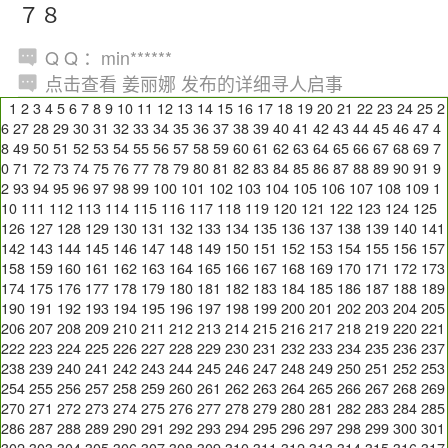
７８
Q Q ：min******
点击查看 姜丽娜 发布的详细寻人启事
1
2
3
4
5
6
7
8
9
10
11
12
13
14
15
16
17
18
19
20
21
22
23
24
25
2
6
27
28
29
30
31
32
33
34
35
36
37
38
39
40
41
42
43
44
45
46
47
4
8
49
50
51
52
53
54
55
56
57
58
59
60
61
62
63
64
65
66
67
68
69
7
0
71
72
73
74
75
76
77
78
79
80
81
82
83
84
85
86
87
88
89
90
91
9
2
93
94
95
96
97
98
99
100
101
102
103
104
105
106
107
108
109
1
10
111
112
113
114
115
116
117
118
119
120
121
122
123
124
125
126
127
128
129
130
131
132
133
134
135
136
137
138
139
140
141
142
143
144
145
146
147
148
149
150
151
152
153
154
155
156
157
158
159
160
161
162
163
164
165
166
167
168
169
170
171
172
173
174
175
176
177
178
179
180
181
182
183
184
185
186
187
188
189
190
191
192
193
194
195
196
197
198
199
200
201
202
203
204
205
206
207
208
209
210
211
212
213
214
215
216
217
218
219
220
221
222
223
224
225
226
227
228
229
230
231
232
233
234
235
236
237
238
239
240
241
242
243
244
245
246
247
248
249
250
251
252
253
254
255
256
257
258
259
260
261
262
263
264
265
266
267
268
269
270
271
272
273
274
275
276
277
278
279
280
281
282
283
284
285
286
287
288
289
290
291
292
293
294
295
296
297
298
299
300
301
302
303
304
305
306
307
308
309
310
311
312
313
314
315
316
317