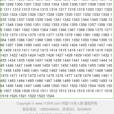
98
1299
1300
1301
1302
1303
1304
1305
1306
1307
1308
1309
131
0
1311
1312
1313
1314
1315
1316
1317
1318
1319
1320
1321
1322
1323
1324
1325
1326
1327
1328
1329
1330
1331
1332
1333
1334
1
335
1336
1337
1338
1339
1340
1341
1342
1343
1344
1345
1346
13
47
1348
1349
1350
1351
1352
1353
1354
1355
1356
1357
1358
135
9
1360
1361
1362
1363
1364
1365
1366
1367
1368
1369
1370
1371
1372
1373
1374
1375
1376
1377
1378
1379
1380
1381
1382
1383
1
384
1385
1386
1387
1388
1389
1390
1391
1392
1393
1394
1395
13
96
1397
1398
1399
1400
1401
1402
1403
1404
1405
1406
1407
140
8
1409
1410
1411
1412
1413
1414
1415
1416
1417
1418
1419
1420
1421
1422
1423
1424
1425
1426
1427
1428
1429
1430
1431
1432
1
433
1434
1435
1436
1437
1438
1439
1440
1441
1442
1443
1444
14
45
1446
1447
1448
1449
1450
1451
1452
1453
1454
1455
1456
145
7
1458
1459
1460
1461
1462
1463
1464
1465
1466
1467
1468
1469
1470
1471
1472
1473
1474
1475
1476
1477
1478
1479
1480
1481
1
482
1483
1484
1485
1486
1487
1488
1489
1490
1491
1492
1493
14
94
1495
1496
1497
1498
1499
1500
1501
1502
1503
1504
1505
150
6
1507
1508
1509
1510
1511
1512
1513
1514
1515
1516
1517
1518
1519
1520
1521
1522
1523
1524
Copyright © www.110XR.com 中国110寻人网 版权所有
联系电话：13852438500，咨询QQ：
52438500