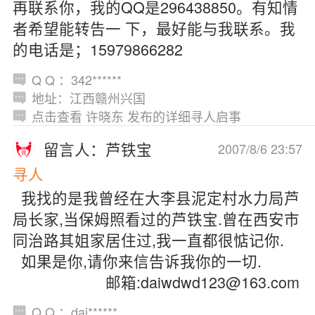
再联系你，我的QQ是296438850。有知情
者希望能转告一 下，最好能与我联系。我
的电话是；15979866282
Q Q ：342******
地址：江西赣州兴国
点击查看 许晓东 发布的详细寻人启事
留言人：芦铁宝
2007/8/6 23:57
寻人
我找的是我曾经在大李县泥定村水力局芦
局长家,当保姆照看过的芦铁宝.曾在西安市
同治路其姐家居住过,我一直都很惦记你.
如果是你,请你来信告诉我你的一切.
邮箱:daiwdwd123@163.com
Q Q ：dai******