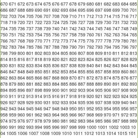
670
671
672
673
674
675
676
677
678
679
680
681
682
683
684
685
686
687
688
689
690
691
692
693
694
695
696
697
698
699
700
701
702
703
704
705
706
707
708
709
710
711
712
713
714
715
716
717
718
719
720
721
722
723
724
725
726
727
728
729
730
731
732
733
734
735
736
737
738
739
740
741
742
743
744
745
746
747
748
749
750
751
752
753
754
755
756
757
758
759
760
761
762
763
764
765
766
767
768
769
770
771
772
773
774
775
776
777
778
779
780
781
782
783
784
785
786
787
788
789
790
791
792
793
794
795
796
797
798
799
800
801
802
803
804
805
806
807
808
809
810
811
812
813
814
815
816
817
818
819
820
821
822
823
824
825
826
827
828
829
830
831
832
833
834
835
836
837
838
839
840
841
842
843
844
845
846
847
848
849
850
851
852
853
854
855
856
857
858
859
860
861
862
863
864
865
866
867
868
869
870
871
872
873
874
875
876
877
878
879
880
881
882
883
884
885
886
887
888
889
890
891
892
893
894
895
896
897
898
899
900
901
902
903
904
905
906
907
908
909
910
911
912
913
914
915
916
917
918
919
920
921
922
923
924
925
926
927
928
929
930
931
932
933
934
935
936
937
938
939
940
941
942
943
944
945
946
947
948
949
950
951
952
953
954
955
956
957
958
959
960
961
962
963
964
965
966
967
968
969
970
971
972
973
974
975
976
977
978
979
980
981
982
983
984
985
986
987
988
989
990
991
992
993
994
995
996
997
998
999
1000
1001
1002
1003
10
04
1005
1006
1007
1008
1009
1010
1011
1012
1013
1014
1015
101