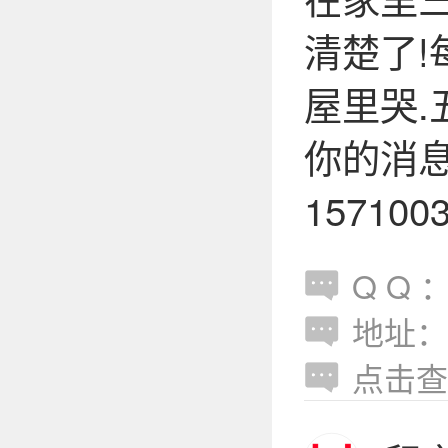
清楚了!
屋里哭.
你的消息
157100
Q Q ：
地址：
点击查