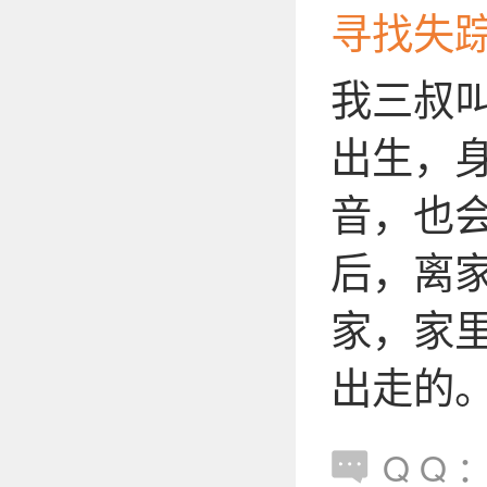
寻找失踪
我三叔叫
出生，身
音，也会
后，离
家，家
出走的
Q Q ：