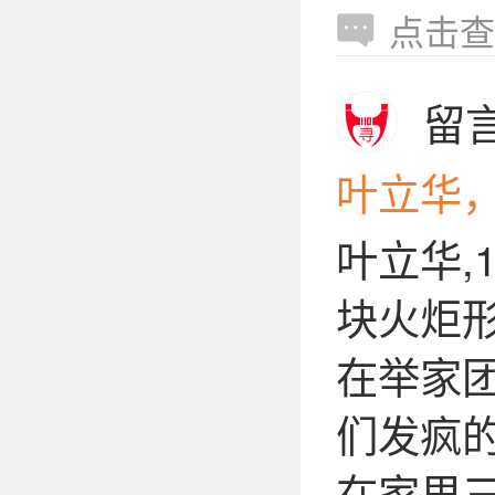
点击查
留
叶立华
叶立华,
块火炬形
在举家团
们发疯的
在家里三