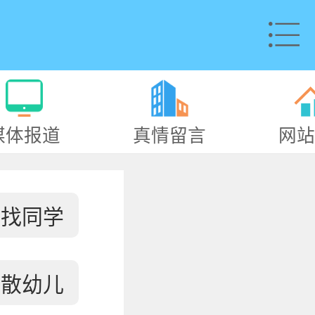
媒体报道
真情留言
网站
寻找同学
失散幼儿