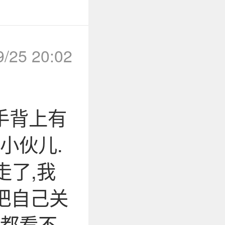
9/25 20:02
右手背上有
小伙儿.
走了,我
爸把自己关
睛都看不