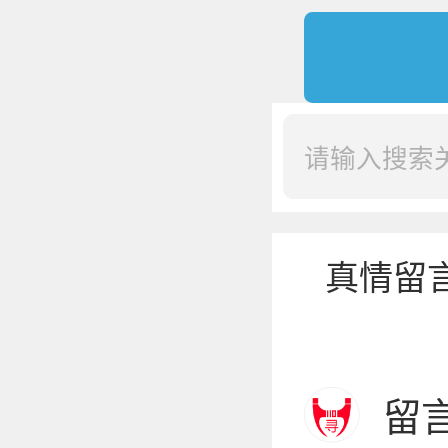
真情留
留