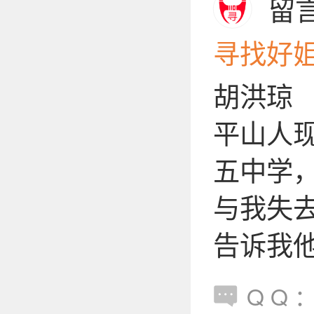
留
寻找好
胡洪琼 
平山人
五中学
与我失
告诉我
Q Q ：