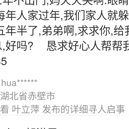
每年人家过年,我们家人就
五年半了,弟弟啊,求求你,
,好吗? 恳求好心人帮帮我
35
hua******
湖北省赤壁市
看 叶立萍 发布的详细寻人启事