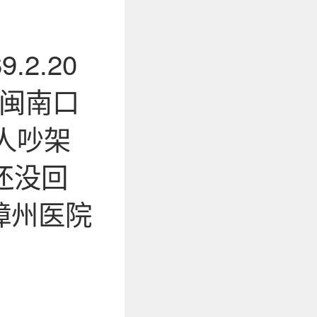
2.20
、闽南口
人吵架
还没回
漳州医院