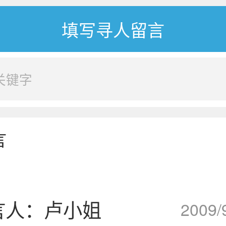
言
言人：卢小姐
2009/