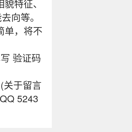
相貌特征、
能去向等。
简单，将不
写 验证码
0 (关于留言
 5243