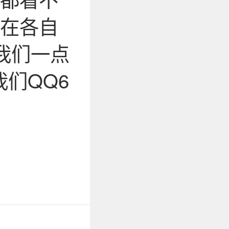
躲在各自
给我们一点
们QQ6