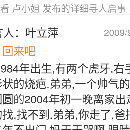
看 卢小姐 发布的详细寻人启事
言人：叶立萍
2009/
，回来吧
1984年出生,有两个虎牙,
状的烧疤.弟弟,一个帅气的
圆的2004年初一晚离家出
找,找不到.弟弟,你走了,
年不出门,妈天天哭啊.眼