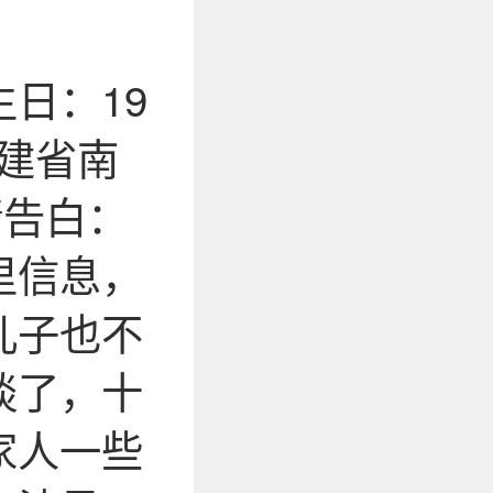
日：19
福建省南
情告白：
里信息，
儿子也不
谈了，十
家人一些