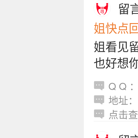
留
姐快点
姐看见
也好想
Q Q ：
地址：
点击查