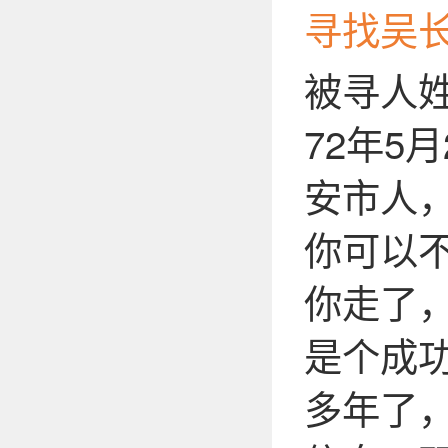
寻找吴
被寻人
72年5
安市人，
你可以
你走了
是个成
多年了