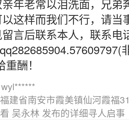
双亲年老常以泪洗面，兄弟
可以这样而我们不行，请当
留言后联系本人，联系电话1
qq282685904.57609797
给重酬！
yl******
福建省南安市霞美镇仙河霞福3
看 吴永林 发布的详细寻人启事