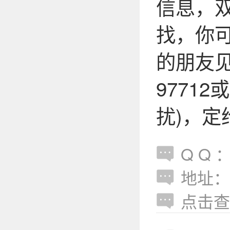
信息，
找，你
的朋友见
97712或
扰)，定
Q Q ：w
地址：
点击查