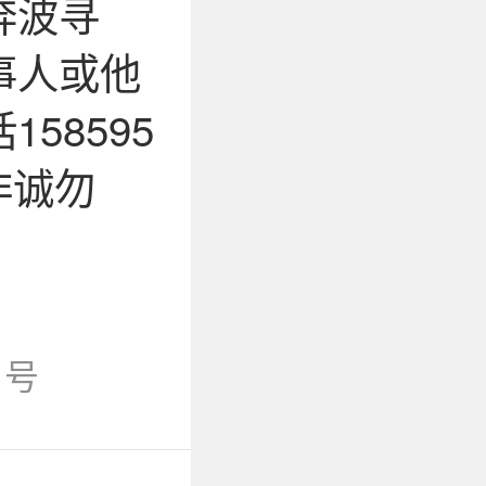
奔波寻
事人或他
58595
(非诚勿
1号