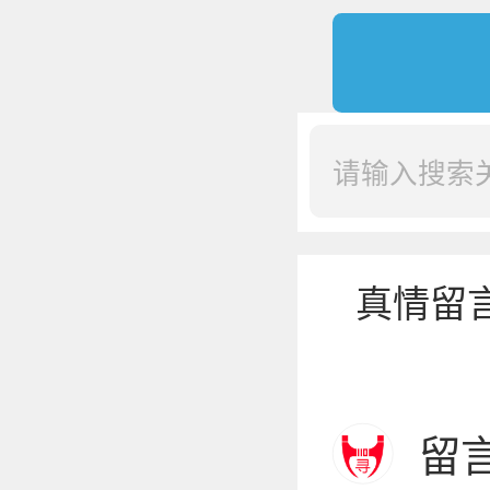
真情留
留