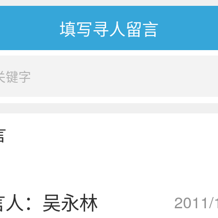
言
言人：吴永林
2011/