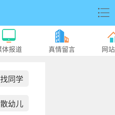
媒体报道
真情留言
网站
寻找同学
失散幼儿