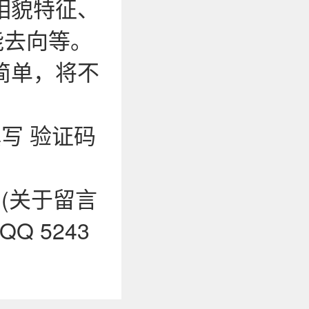
相貌特征、
能去向等。
简单，将不
写 验证码
0 (关于留言
 5243