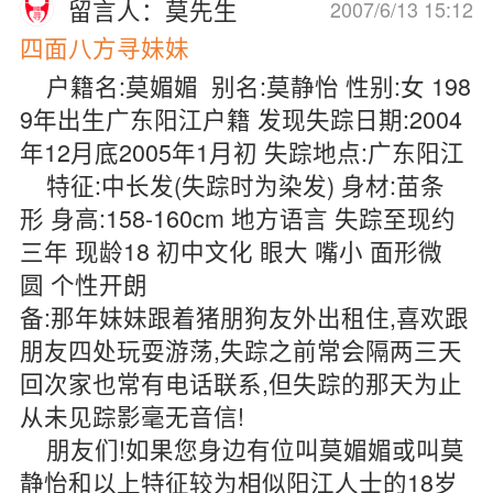
留言人：莫先生
2007/6/13 15:12
四面八方寻妹妹
户籍名:莫媚媚 别名:莫静怡 性别:女 198
9年出生广东阳江户籍 发现失踪日期:2004
年12月底2005年1月初 失踪地点:广东阳江
特征:中长发(失踪时为染发) 身材:苗条
形 身高:158-160cm 地方语言 失踪至现约
三年 现龄18 初中文化 眼大 嘴小 面形微
圆 个性开朗
备:那年妹妹跟着猪朋狗友外出租住,喜欢跟
朋友四处玩耍游荡,失踪之前常会隔两三天
回次家也常有电话联系,但失踪的那天为止
从未见踪影毫无音信!
朋友们!如果您身边有位叫莫媚媚或叫莫
静怡和以上特征较为相似阳江人士的18岁