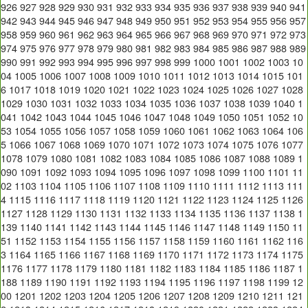
926
927
928
929
930
931
932
933
934
935
936
937
938
939
940
941
942
943
944
945
946
947
948
949
950
951
952
953
954
955
956
957
958
959
960
961
962
963
964
965
966
967
968
969
970
971
972
973
974
975
976
977
978
979
980
981
982
983
984
985
986
987
988
989
990
991
992
993
994
995
996
997
998
999
1000
1001
1002
1003
10
04
1005
1006
1007
1008
1009
1010
1011
1012
1013
1014
1015
101
6
1017
1018
1019
1020
1021
1022
1023
1024
1025
1026
1027
1028
1029
1030
1031
1032
1033
1034
1035
1036
1037
1038
1039
1040
1
041
1042
1043
1044
1045
1046
1047
1048
1049
1050
1051
1052
10
53
1054
1055
1056
1057
1058
1059
1060
1061
1062
1063
1064
106
5
1066
1067
1068
1069
1070
1071
1072
1073
1074
1075
1076
1077
1078
1079
1080
1081
1082
1083
1084
1085
1086
1087
1088
1089
1
090
1091
1092
1093
1094
1095
1096
1097
1098
1099
1100
1101
11
02
1103
1104
1105
1106
1107
1108
1109
1110
1111
1112
1113
111
4
1115
1116
1117
1118
1119
1120
1121
1122
1123
1124
1125
1126
1127
1128
1129
1130
1131
1132
1133
1134
1135
1136
1137
1138
1
139
1140
1141
1142
1143
1144
1145
1146
1147
1148
1149
1150
11
51
1152
1153
1154
1155
1156
1157
1158
1159
1160
1161
1162
116
3
1164
1165
1166
1167
1168
1169
1170
1171
1172
1173
1174
1175
1176
1177
1178
1179
1180
1181
1182
1183
1184
1185
1186
1187
1
188
1189
1190
1191
1192
1193
1194
1195
1196
1197
1198
1199
12
00
1201
1202
1203
1204
1205
1206
1207
1208
1209
1210
1211
121