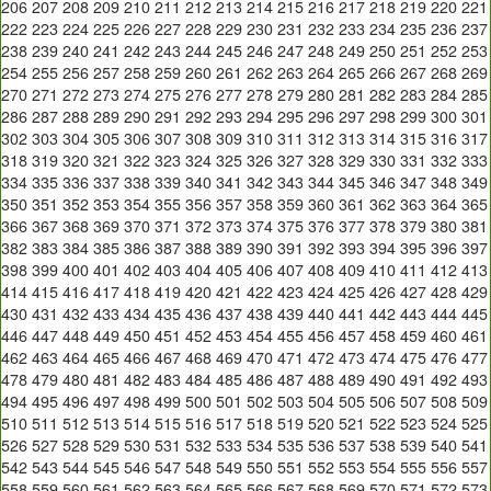
206
207
208
209
210
211
212
213
214
215
216
217
218
219
220
221
222
223
224
225
226
227
228
229
230
231
232
233
234
235
236
237
238
239
240
241
242
243
244
245
246
247
248
249
250
251
252
253
254
255
256
257
258
259
260
261
262
263
264
265
266
267
268
269
270
271
272
273
274
275
276
277
278
279
280
281
282
283
284
285
286
287
288
289
290
291
292
293
294
295
296
297
298
299
300
301
302
303
304
305
306
307
308
309
310
311
312
313
314
315
316
317
318
319
320
321
322
323
324
325
326
327
328
329
330
331
332
333
334
335
336
337
338
339
340
341
342
343
344
345
346
347
348
349
350
351
352
353
354
355
356
357
358
359
360
361
362
363
364
365
366
367
368
369
370
371
372
373
374
375
376
377
378
379
380
381
382
383
384
385
386
387
388
389
390
391
392
393
394
395
396
397
398
399
400
401
402
403
404
405
406
407
408
409
410
411
412
413
414
415
416
417
418
419
420
421
422
423
424
425
426
427
428
429
430
431
432
433
434
435
436
437
438
439
440
441
442
443
444
445
446
447
448
449
450
451
452
453
454
455
456
457
458
459
460
461
462
463
464
465
466
467
468
469
470
471
472
473
474
475
476
477
478
479
480
481
482
483
484
485
486
487
488
489
490
491
492
493
494
495
496
497
498
499
500
501
502
503
504
505
506
507
508
509
510
511
512
513
514
515
516
517
518
519
520
521
522
523
524
525
526
527
528
529
530
531
532
533
534
535
536
537
538
539
540
541
542
543
544
545
546
547
548
549
550
551
552
553
554
555
556
557
558
559
560
561
562
563
564
565
566
567
568
569
570
571
572
573