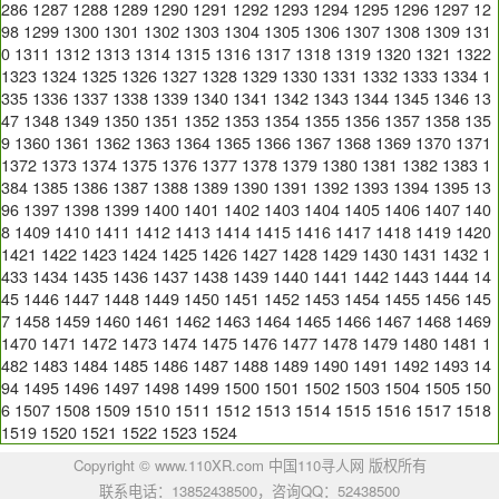
286
1287
1288
1289
1290
1291
1292
1293
1294
1295
1296
1297
12
98
1299
1300
1301
1302
1303
1304
1305
1306
1307
1308
1309
131
0
1311
1312
1313
1314
1315
1316
1317
1318
1319
1320
1321
1322
1323
1324
1325
1326
1327
1328
1329
1330
1331
1332
1333
1334
1
335
1336
1337
1338
1339
1340
1341
1342
1343
1344
1345
1346
13
47
1348
1349
1350
1351
1352
1353
1354
1355
1356
1357
1358
135
9
1360
1361
1362
1363
1364
1365
1366
1367
1368
1369
1370
1371
1372
1373
1374
1375
1376
1377
1378
1379
1380
1381
1382
1383
1
384
1385
1386
1387
1388
1389
1390
1391
1392
1393
1394
1395
13
96
1397
1398
1399
1400
1401
1402
1403
1404
1405
1406
1407
140
8
1409
1410
1411
1412
1413
1414
1415
1416
1417
1418
1419
1420
1421
1422
1423
1424
1425
1426
1427
1428
1429
1430
1431
1432
1
433
1434
1435
1436
1437
1438
1439
1440
1441
1442
1443
1444
14
45
1446
1447
1448
1449
1450
1451
1452
1453
1454
1455
1456
145
7
1458
1459
1460
1461
1462
1463
1464
1465
1466
1467
1468
1469
1470
1471
1472
1473
1474
1475
1476
1477
1478
1479
1480
1481
1
482
1483
1484
1485
1486
1487
1488
1489
1490
1491
1492
1493
14
94
1495
1496
1497
1498
1499
1500
1501
1502
1503
1504
1505
150
6
1507
1508
1509
1510
1511
1512
1513
1514
1515
1516
1517
1518
1519
1520
1521
1522
1523
1524
Copyright © www.110XR.com 中国110寻人网 版权所有
联系电话：13852438500，咨询QQ：
52438500