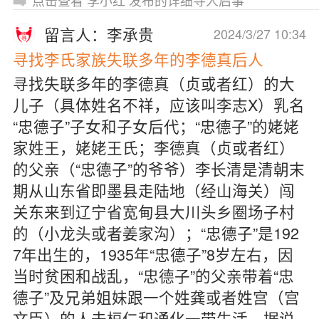
点击查看 李小红 发布的详细寻人启事
留言人：李承贵
2024/3/27 10:34
寻找李氏家族失联多年的李德真后人
寻找失联多年的李德真（贞或者红）的大
儿子（具体姓名不祥，应该叫李志X）乳名
“忠德子”子女和子女后代；“忠德子”的姥姥
家姓王，姥姥王氏；李德真（贞或者红）
的父亲（“忠德子”的爷爷）李长清是清朝末
期从山东省即墨县走陆地（经山海关）闯
关东来到辽宁省宽甸县大川头乡圈场子村
的（小龙头或者姜家沟）；“忠德子”是192
7年出生的，1935年“忠德子”8岁左右，因
当时贫困和战乱，“忠德子”的父亲带着“忠
德子”及兄弟姐妹跟一个姓龚或者姓宫（宫
文臣）的人去桓仁和通化一带生活，据说