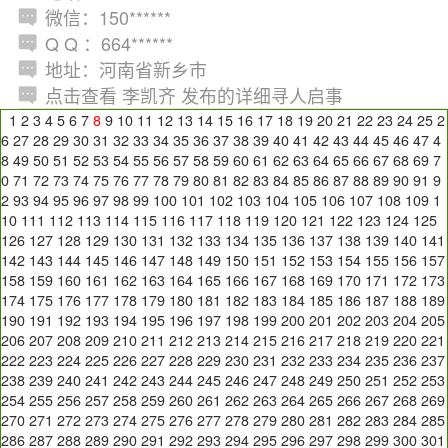
微信：150******
Q Q ：664******
地址：河南省新乡市
点击查看 李凯齐 发布的详细寻人启事
1
2
3
4
5
6
7
8
9
10
11
12
13
14
15
16
17
18
19
20
21
22
23
24
25
2
6
27
28
29
30
31
32
33
34
35
36
37
38
39
40
41
42
43
44
45
46
47
4
8
49
50
51
52
53
54
55
56
57
58
59
60
61
62
63
64
65
66
67
68
69
7
0
71
72
73
74
75
76
77
78
79
80
81
82
83
84
85
86
87
88
89
90
91
9
2
93
94
95
96
97
98
99
100
101
102
103
104
105
106
107
108
109
1
10
111
112
113
114
115
116
117
118
119
120
121
122
123
124
125
126
127
128
129
130
131
132
133
134
135
136
137
138
139
140
141
142
143
144
145
146
147
148
149
150
151
152
153
154
155
156
157
158
159
160
161
162
163
164
165
166
167
168
169
170
171
172
173
174
175
176
177
178
179
180
181
182
183
184
185
186
187
188
189
190
191
192
193
194
195
196
197
198
199
200
201
202
203
204
205
206
207
208
209
210
211
212
213
214
215
216
217
218
219
220
221
222
223
224
225
226
227
228
229
230
231
232
233
234
235
236
237
238
239
240
241
242
243
244
245
246
247
248
249
250
251
252
253
254
255
256
257
258
259
260
261
262
263
264
265
266
267
268
269
270
271
272
273
274
275
276
277
278
279
280
281
282
283
284
285
286
287
288
289
290
291
292
293
294
295
296
297
298
299
300
301