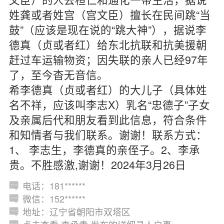
姓龚或者姓宫（宫文臣）擅长在民间跳“当
鼓”（应该是现在说的“跳大神”），据说李
德真（贞或者红）给东北抗联和抗美援朝
赶过车运输物资；因失联的亲人已经97年
了，至今杳无音信。
希李德真（贞或者红）的大儿子（具体姓
名不祥，应该叫李志X）乳名“忠德子”子女
及亲属后代和朋友看到此信息，符合条件
和知情者与我们联系。谢谢！联系方式：
1、 李志生，李德真的亲侄子。2、李承
贵。不胜感激,谢谢！2024年3月26日
电话：181******
微信：152******
地址：辽宁省朝阳市双塔区