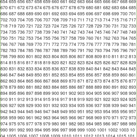
654
655
656
657
658
659
660
661
662
663
664
665
666
667
668
669
670
671
672
673
674
675
676
677
678
679
680
681
682
683
684
685
686
687
688
689
690
691
692
693
694
695
696
697
698
699
700
701
702
703
704
705
706
707
708
709
710
711
712
713
714
715
716
717
718
719
720
721
722
723
724
725
726
727
728
729
730
731
732
733
734
735
736
737
738
739
740
741
742
743
744
745
746
747
748
749
750
751
752
753
754
755
756
757
758
759
760
761
762
763
764
765
766
767
768
769
770
771
772
773
774
775
776
777
778
779
780
781
782
783
784
785
786
787
788
789
790
791
792
793
794
795
796
797
798
799
800
801
802
803
804
805
806
807
808
809
810
811
812
813
814
815
816
817
818
819
820
821
822
823
824
825
826
827
828
829
830
831
832
833
834
835
836
837
838
839
840
841
842
843
844
845
846
847
848
849
850
851
852
853
854
855
856
857
858
859
860
861
862
863
864
865
866
867
868
869
870
871
872
873
874
875
876
877
878
879
880
881
882
883
884
885
886
887
888
889
890
891
892
893
894
895
896
897
898
899
900
901
902
903
904
905
906
907
908
909
910
911
912
913
914
915
916
917
918
919
920
921
922
923
924
925
926
927
928
929
930
931
932
933
934
935
936
937
938
939
940
941
942
943
944
945
946
947
948
949
950
951
952
953
954
955
956
957
958
959
960
961
962
963
964
965
966
967
968
969
970
971
972
973
974
975
976
977
978
979
980
981
982
983
984
985
986
987
988
989
990
991
992
993
994
995
996
997
998
999
1000
1001
1002
1003
10
04
1005
1006
1007
1008
1009
1010
1011
1012
1013
1014
1015
101