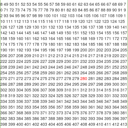
8
49
50
51
52
53
54
55
56
57
58
59
60
61
62
63
64
65
66
67
68
69
7
0
71
72
73
74
75
76
77
78
79
80
81
82
83
84
85
86
87
88
89
90
91
9
2
93
94
95
96
97
98
99
100
101
102
103
104
105
106
107
108
109
1
10
111
112
113
114
115
116
117
118
119
120
121
122
123
124
125
126
127
128
129
130
131
132
133
134
135
136
137
138
139
140
141
142
143
144
145
146
147
148
149
150
151
152
153
154
155
156
157
158
159
160
161
162
163
164
165
166
167
168
169
170
171
172
173
174
175
176
177
178
179
180
181
182
183
184
185
186
187
188
189
190
191
192
193
194
195
196
197
198
199
200
201
202
203
204
205
206
207
208
209
210
211
212
213
214
215
216
217
218
219
220
221
222
223
224
225
226
227
228
229
230
231
232
233
234
235
236
237
238
239
240
241
242
243
244
245
246
247
248
249
250
251
252
253
254
255
256
257
258
259
260
261
262
263
264
265
266
267
268
269
270
271
272
273
274
275
276
277
278
279
280
281
282
283
284
285
286
287
288
289
290
291
292
293
294
295
296
297
298
299
300
301
302
303
304
305
306
307
308
309
310
311
312
313
314
315
316
317
318
319
320
321
322
323
324
325
326
327
328
329
330
331
332
333
334
335
336
337
338
339
340
341
342
343
344
345
346
347
348
349
350
351
352
353
354
355
356
357
358
359
360
361
362
363
364
365
366
367
368
369
370
371
372
373
374
375
376
377
378
379
380
381
382
383
384
385
386
387
388
389
390
391
392
393
394
395
396
397
398
399
400
401
402
403
404
405
406
407
408
409
410
411
412
413