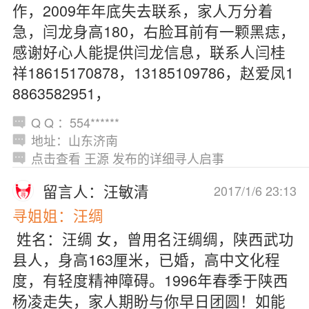
作，2009年年底失去联系，家人万分着
急，闫龙身高180，右脸耳前有一颗黑痣，
感谢好心人能提供闫龙信息，联系人闫桂
祥18615170878，13185109786，赵爱凤1
8863582951，
Q Q ：554******
地址：山东济南
点击查看 王源 发布的详细寻人启事
留言人：汪敏清
2017/1/6 23:13
寻姐姐：汪绸
姓名：汪绸 女，曾用名汪绸绸，陕西武功
县人，身高163厘米，已婚，高中文化程
度，有轻度精神障碍。1996年春季于陕西
杨凌走失，家人期盼与你早日团圆！如能