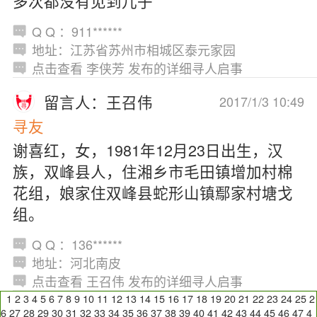
多次都没有见到儿子
Q Q ：911******
地址：江苏省苏州市相城区泰元家园
点击查看 李侠芳 发布的详细寻人启事
留言人：王召伟
2017/1/3 10:49
寻友
谢喜红，女，1981年12月23日出生，汉
族，双峰县人，住湘乡市毛田镇增加村棉
花组，娘家住双峰县蛇形山镇鄢家村塘戈
组。
Q Q ：136******
地址：河北南皮
点击查看 王召伟 发布的详细寻人启事
1
2
3
4
5
6
7
8
9
10
11
12
13
14
15
16
17
18
19
20
21
22
23
24
25
2
6
27
28
29
30
31
32
33
34
35
36
37
38
39
40
41
42
43
44
45
46
47
4