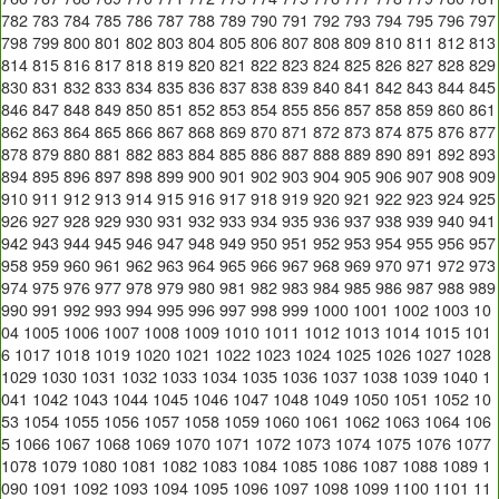
782
783
784
785
786
787
788
789
790
791
792
793
794
795
796
797
798
799
800
801
802
803
804
805
806
807
808
809
810
811
812
813
814
815
816
817
818
819
820
821
822
823
824
825
826
827
828
829
830
831
832
833
834
835
836
837
838
839
840
841
842
843
844
845
846
847
848
849
850
851
852
853
854
855
856
857
858
859
860
861
862
863
864
865
866
867
868
869
870
871
872
873
874
875
876
877
878
879
880
881
882
883
884
885
886
887
888
889
890
891
892
893
894
895
896
897
898
899
900
901
902
903
904
905
906
907
908
909
910
911
912
913
914
915
916
917
918
919
920
921
922
923
924
925
926
927
928
929
930
931
932
933
934
935
936
937
938
939
940
941
942
943
944
945
946
947
948
949
950
951
952
953
954
955
956
957
958
959
960
961
962
963
964
965
966
967
968
969
970
971
972
973
974
975
976
977
978
979
980
981
982
983
984
985
986
987
988
989
990
991
992
993
994
995
996
997
998
999
1000
1001
1002
1003
10
04
1005
1006
1007
1008
1009
1010
1011
1012
1013
1014
1015
101
6
1017
1018
1019
1020
1021
1022
1023
1024
1025
1026
1027
1028
1029
1030
1031
1032
1033
1034
1035
1036
1037
1038
1039
1040
1
041
1042
1043
1044
1045
1046
1047
1048
1049
1050
1051
1052
10
53
1054
1055
1056
1057
1058
1059
1060
1061
1062
1063
1064
106
5
1066
1067
1068
1069
1070
1071
1072
1073
1074
1075
1076
1077
1078
1079
1080
1081
1082
1083
1084
1085
1086
1087
1088
1089
1
090
1091
1092
1093
1094
1095
1096
1097
1098
1099
1100
1101
11