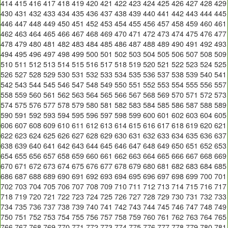
414
415
416
417
418
419
420
421
422
423
424
425
426
427
428
429
430
431
432
433
434
435
436
437
438
439
440
441
442
443
444
445
446
447
448
449
450
451
452
453
454
455
456
457
458
459
460
461
462
463
464
465
466
467
468
469
470
471
472
473
474
475
476
477
478
479
480
481
482
483
484
485
486
487
488
489
490
491
492
493
494
495
496
497
498
499
500
501
502
503
504
505
506
507
508
509
510
511
512
513
514
515
516
517
518
519
520
521
522
523
524
525
526
527
528
529
530
531
532
533
534
535
536
537
538
539
540
541
542
543
544
545
546
547
548
549
550
551
552
553
554
555
556
557
558
559
560
561
562
563
564
565
566
567
568
569
570
571
572
573
574
575
576
577
578
579
580
581
582
583
584
585
586
587
588
589
590
591
592
593
594
595
596
597
598
599
600
601
602
603
604
605
606
607
608
609
610
611
612
613
614
615
616
617
618
619
620
621
622
623
624
625
626
627
628
629
630
631
632
633
634
635
636
637
638
639
640
641
642
643
644
645
646
647
648
649
650
651
652
653
654
655
656
657
658
659
660
661
662
663
664
665
666
667
668
669
670
671
672
673
674
675
676
677
678
679
680
681
682
683
684
685
686
687
688
689
690
691
692
693
694
695
696
697
698
699
700
701
702
703
704
705
706
707
708
709
710
711
712
713
714
715
716
717
718
719
720
721
722
723
724
725
726
727
728
729
730
731
732
733
734
735
736
737
738
739
740
741
742
743
744
745
746
747
748
749
750
751
752
753
754
755
756
757
758
759
760
761
762
763
764
765
766
767
768
769
770
771
772
773
774
775
776
777
778
779
780
781