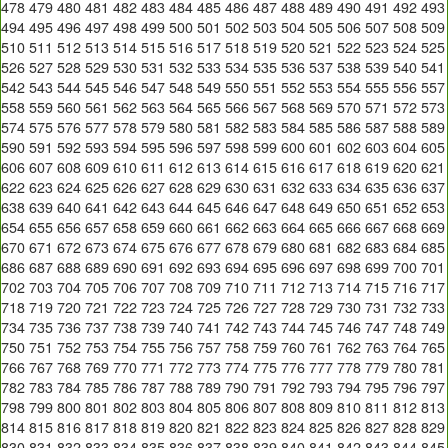
478
479
480
481
482
483
484
485
486
487
488
489
490
491
492
493
494
495
496
497
498
499
500
501
502
503
504
505
506
507
508
509
510
511
512
513
514
515
516
517
518
519
520
521
522
523
524
525
526
527
528
529
530
531
532
533
534
535
536
537
538
539
540
541
542
543
544
545
546
547
548
549
550
551
552
553
554
555
556
557
558
559
560
561
562
563
564
565
566
567
568
569
570
571
572
573
574
575
576
577
578
579
580
581
582
583
584
585
586
587
588
589
590
591
592
593
594
595
596
597
598
599
600
601
602
603
604
605
606
607
608
609
610
611
612
613
614
615
616
617
618
619
620
621
622
623
624
625
626
627
628
629
630
631
632
633
634
635
636
637
638
639
640
641
642
643
644
645
646
647
648
649
650
651
652
653
654
655
656
657
658
659
660
661
662
663
664
665
666
667
668
669
670
671
672
673
674
675
676
677
678
679
680
681
682
683
684
685
686
687
688
689
690
691
692
693
694
695
696
697
698
699
700
701
702
703
704
705
706
707
708
709
710
711
712
713
714
715
716
717
718
719
720
721
722
723
724
725
726
727
728
729
730
731
732
733
734
735
736
737
738
739
740
741
742
743
744
745
746
747
748
749
750
751
752
753
754
755
756
757
758
759
760
761
762
763
764
765
766
767
768
769
770
771
772
773
774
775
776
777
778
779
780
781
782
783
784
785
786
787
788
789
790
791
792
793
794
795
796
797
798
799
800
801
802
803
804
805
806
807
808
809
810
811
812
813
814
815
816
817
818
819
820
821
822
823
824
825
826
827
828
829
830
831
832
833
834
835
836
837
838
839
840
841
842
843
844
845