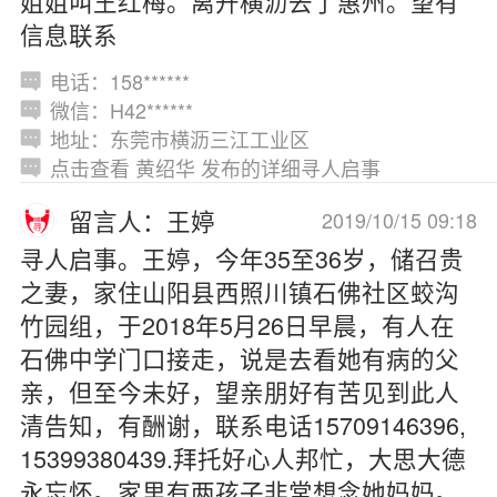
姐姐叫王红梅。离开横沥去了惠州。望有
信息联系
电话：158******
微信：H42******
地址：东莞市横沥三江工业区
点击查看 黄绍华 发布的详细寻人启事
留言人：王婷
2019/10/15 09:18
寻人启事。王婷，今年35至36岁，储召贵
之妻，家住山阳县西照川镇石佛社区蛟沟
竹园组，于2018年5月26日早晨，有人在
石佛中学门口接走，说是去看她有病的父
亲，但至今未好，望亲朋好有苦见到此人
清告知，有酬谢，联系电话15709146396,
15399380439.拜托好心人邦忙，大思大德
永忘怀。家里有两孩子非常想念她妈妈。