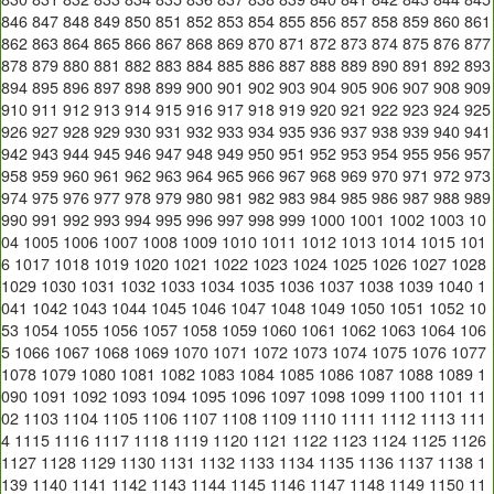
846
847
848
849
850
851
852
853
854
855
856
857
858
859
860
861
862
863
864
865
866
867
868
869
870
871
872
873
874
875
876
877
878
879
880
881
882
883
884
885
886
887
888
889
890
891
892
893
894
895
896
897
898
899
900
901
902
903
904
905
906
907
908
909
910
911
912
913
914
915
916
917
918
919
920
921
922
923
924
925
926
927
928
929
930
931
932
933
934
935
936
937
938
939
940
941
942
943
944
945
946
947
948
949
950
951
952
953
954
955
956
957
958
959
960
961
962
963
964
965
966
967
968
969
970
971
972
973
974
975
976
977
978
979
980
981
982
983
984
985
986
987
988
989
990
991
992
993
994
995
996
997
998
999
1000
1001
1002
1003
10
04
1005
1006
1007
1008
1009
1010
1011
1012
1013
1014
1015
101
6
1017
1018
1019
1020
1021
1022
1023
1024
1025
1026
1027
1028
1029
1030
1031
1032
1033
1034
1035
1036
1037
1038
1039
1040
1
041
1042
1043
1044
1045
1046
1047
1048
1049
1050
1051
1052
10
53
1054
1055
1056
1057
1058
1059
1060
1061
1062
1063
1064
106
5
1066
1067
1068
1069
1070
1071
1072
1073
1074
1075
1076
1077
1078
1079
1080
1081
1082
1083
1084
1085
1086
1087
1088
1089
1
090
1091
1092
1093
1094
1095
1096
1097
1098
1099
1100
1101
11
02
1103
1104
1105
1106
1107
1108
1109
1110
1111
1112
1113
111
4
1115
1116
1117
1118
1119
1120
1121
1122
1123
1124
1125
1126
1127
1128
1129
1130
1131
1132
1133
1134
1135
1136
1137
1138
1
139
1140
1141
1142
1143
1144
1145
1146
1147
1148
1149
1150
11