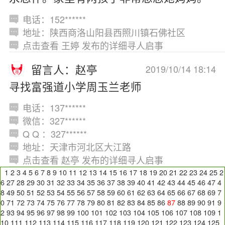
电话：152******
地址：陕西商洛山阳县西照川镇石佛社区
点击查看 王婷 发布的详细寻人启事
留言人：赵亭
2019/10/14 18:14
寻找富强道小学周玉兰老师
电话：137******
微信：327******
Q Q ：327******
地址：天津市河北区大江路
点击查看 赵亭 发布的详细寻人启事
1
2
3
4
5
6
7
8
9
10
11
12
13
14
15
16
17
18
19
20
21
22
23
24
25
2
6
27
28
29
30
31
32
33
34
35
36
37
38
39
40
41
42
43
44
45
46
47
4
8
49
50
51
52
53
54
55
56
57
58
59
60
61
62
63
64
65
66
67
68
69
7
0
71
72
73
74
75
76
77
78
79
80
81
82
83
84
85
86
87
88
89
90
91
9
2
93
94
95
96
97
98
99
100
101
102
103
104
105
106
107
108
109
1
10
111
112
113
114
115
116
117
118
119
120
121
122
123
124
125