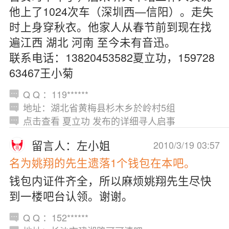
他上了1024次车（深圳西—信阳）。走失
时上身穿秋衣。他家人从春节前到现在找
遍江西 湖北 河南 至今未有音迅。
联系电话：13820453582夏立功，159728
63467王小菊
Q Q ：119******
地址：湖北省黄梅县杉木乡於岭村5组
点击查看 夏立功 发布的详细寻人启事
留言人：左小姐
2010/3/19 03:57
名为姚翔的先生遗落1个钱包在本吧。
钱包内证件齐全，所以麻烦姚翔先生尽快
到一楼吧台认领。谢谢。
Q Q ：152******