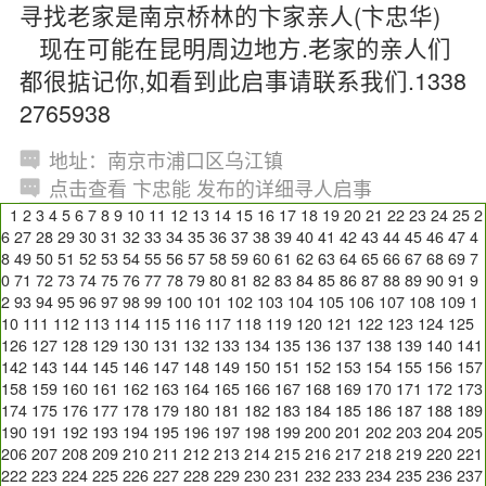
寻找老家是南京桥林的卞家亲人(卞忠华)
现在可能在昆明周边地方.老家的亲人们
都很掂记你,如看到此启事请联系我们.1338
2765938
地址：南京市浦口区乌江镇
点击查看 卞忠能 发布的详细寻人启事
1
2
3
4
5
6
7
8
9
10
11
12
13
14
15
16
17
18
19
20
21
22
23
24
25
2
6
27
28
29
30
31
32
33
34
35
36
37
38
39
40
41
42
43
44
45
46
47
4
8
49
50
51
52
53
54
55
56
57
58
59
60
61
62
63
64
65
66
67
68
69
7
0
71
72
73
74
75
76
77
78
79
80
81
82
83
84
85
86
87
88
89
90
91
9
2
93
94
95
96
97
98
99
100
101
102
103
104
105
106
107
108
109
1
10
111
112
113
114
115
116
117
118
119
120
121
122
123
124
125
126
127
128
129
130
131
132
133
134
135
136
137
138
139
140
141
142
143
144
145
146
147
148
149
150
151
152
153
154
155
156
157
158
159
160
161
162
163
164
165
166
167
168
169
170
171
172
173
174
175
176
177
178
179
180
181
182
183
184
185
186
187
188
189
190
191
192
193
194
195
196
197
198
199
200
201
202
203
204
205
206
207
208
209
210
211
212
213
214
215
216
217
218
219
220
221
222
223
224
225
226
227
228
229
230
231
232
233
234
235
236
237