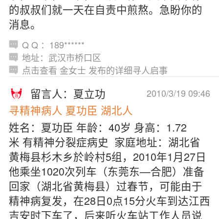
的叔叔们就一天在自责中煎熬。急盼你的
消息。
Q Q ：189******
地址：武汉市桥口区
点击查看 金女士 发布的详细寻人启事
留言人：夏立功
2010/3/19 09:46
寻精神病人 夏功臣 湖北人
姓名：夏功臣 年龄：40岁 身高：1.72
米 有精神分裂症病史 家庭地址：湖北省
黄梅县杉木乡於岭村5组，2010年1月27日
他乘坐1020次列车（东莞东—合肥）准备
回家（湖北省黄梅县）过春节，可能由于
精神病复发，在28日0点15分火车到达江西
吉安时下车了，后来听火车站工作人员说