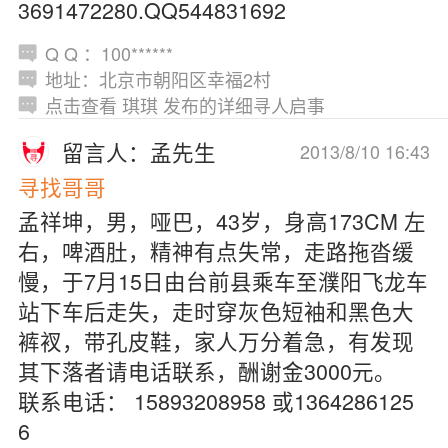
3691472280.QQ544831692
Q Q ：100******
地址：北京市朝阳区幸福2村
点击查看 琪琪 发布的详细寻人启事
留言人：孟先生
2013/8/10 16:43
寻找哥哥
孟祥坤，男，哑巴，43岁，身高173CM 左
右，啤酒肚，精神有点失常，走路拖沓缓
慢，于7月15日由台前县乘车至濮阳飞龙车
站下车后走失，走时穿灰色短袖和黑色大
裤衩，带孔皮鞋，家人万分着急，有发现
其下落者请电话联系，酬谢金3000元。
联系电话： 15893208958 或1364286125
6