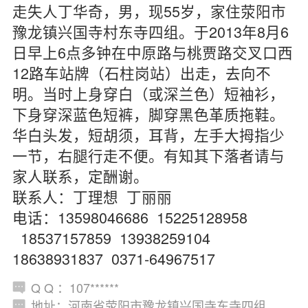
走失人丁华奇，男，现55岁，家住荥阳市
豫龙镇兴国寺村东寺四组。于2013年8月6
日早上6点多钟在中原路与桃贾路交叉口西
12路车站牌（石柱岗站）出走，去向不
明。当时上身穿白（或深兰色）短袖衫，
下身穿深蓝色短裤，脚穿黑色革质拖鞋。
华白头发，短胡须，耳背，左手大拇指少
一节，右腿行走不便。有知其下落者请与
家人联系，定酬谢。
联系人：丁理想 丁丽丽
电话：13598046686 15225128958
18537157859 13938259104
18638931837 0371-64967517
Q Q ：107******
地址：河南省荥阳市豫龙镇兴国寺东寺四组