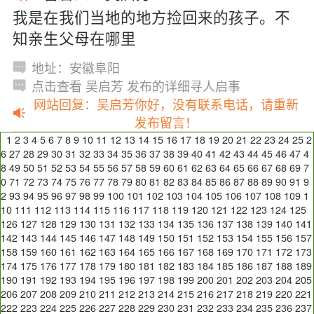
我是在我们当地的地方捡回来的孩子。不
知亲生父母在哪里
地址：安徽阜阳
点击查看 吴启芳 发布的详细寻人启事
网站回复：吴启芳你好，没有联系电话，请重新
发布留言！
1
2
3
4
5
6
7
8
9
10
11
12
13
14
15
16
17
18
19
20
21
22
23
24
25
2
6
27
28
29
30
31
32
33
34
35
36
37
38
39
40
41
42
43
44
45
46
47
4
8
49
50
51
52
53
54
55
56
57
58
59
60
61
62
63
64
65
66
67
68
69
7
0
71
72
73
74
75
76
77
78
79
80
81
82
83
84
85
86
87
88
89
90
91
9
2
93
94
95
96
97
98
99
100
101
102
103
104
105
106
107
108
109
1
10
111
112
113
114
115
116
117
118
119
120
121
122
123
124
125
126
127
128
129
130
131
132
133
134
135
136
137
138
139
140
141
142
143
144
145
146
147
148
149
150
151
152
153
154
155
156
157
158
159
160
161
162
163
164
165
166
167
168
169
170
171
172
173
174
175
176
177
178
179
180
181
182
183
184
185
186
187
188
189
190
191
192
193
194
195
196
197
198
199
200
201
202
203
204
205
206
207
208
209
210
211
212
213
214
215
216
217
218
219
220
221
222
223
224
225
226
227
228
229
230
231
232
233
234
235
236
237