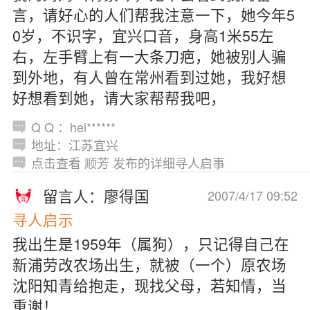
言，请好心的人们帮我注意一下，她今年5
0岁，不识字，宜兴口音，身高1米55左
右，左手臂上有一大条刀疤，她被别人骗
到外地，有人曾在常州看到过她，我好想
好想看到她，请大家帮帮我吧，
Q Q ：hei******
地址：江苏宜兴
点击查看 顺芳 发布的详细寻人启事
留言人：廖得国
2007/4/17 09:52
寻人启示
我出生是1959年（属狗），只记得自己在
新浦劳改农场出生，就被（一个）原农场
沈阳知青给抱走，现找父母，若知情，当
重谢！