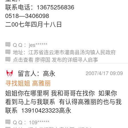
联系电话：13675256836
0518—3406098
二00七年四月十八日
Q Q ：jes******
地址：江苏省连云港市灌南县汤沟镇人民政府
点击查看 廖得国 发布的详细寻人启事
留言人：高永
2007/4/17 09:09
寻找姐姐 高雅丽
姐姐你在哪里啊 我和哥哥在找你 如果你
看到马上与我联系 有认得高雅丽的也与我
联系 13910423323高永
Q Q ：109******