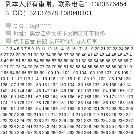
到本人必有重谢。联系电话：1383676454
3 QQ：32137678 108040101
Q Q ：bg9******
地址：黑龙江省大庆市大同区和平牧场
点击查看 白鸥 发布的详细寻人启事
1
2
3
4
5
6
7
8
9
10
11
12
13
14
15
16
17
18
19
20
21
22
23
24
25
2
6
27
28
29
30
31
32
33
34
35
36
37
38
39
40
41
42
43
44
45
46
47
4
8
49
50
51
52
53
54
55
56
57
58
59
60
61
62
63
64
65
66
67
68
69
7
0
71
72
73
74
75
76
77
78
79
80
81
82
83
84
85
86
87
88
89
90
91
9
2
93
94
95
96
97
98
99
100
101
102
103
104
105
106
107
108
109
1
10
111
112
113
114
115
116
117
118
119
120
121
122
123
124
125
126
127
128
129
130
131
132
133
134
135
136
137
138
139
140
141
142
143
144
145
146
147
148
149
150
151
152
153
154
155
156
157
158
159
160
161
162
163
164
165
166
167
168
169
170
171
172
173
174
175
176
177
178
179
180
181
182
183
184
185
186
187
188
189
190
191
192
193
194
195
196
197
198
199
200
201
202
203
204
205
206
207
208
209
210
211
212
213
214
215
216
217
218
219
220
221
222
223
224
225
226
227
228
229
230
231
232
233
234
235
236
237
238
239
240
241
242
243
244
245
246
247
248
249
250
251
252
253
254
255
256
257
258
259
260
261
262
263
264
265
266
267
268
269