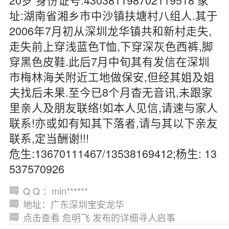
址:湖南省湘乡市中沙镇扶塘村八组人.其于
2006年7月初从深圳龙华镇共和新村走失,
走失前上穿浅蓝色T恤,下穿深灰色西裤,脚
穿黑色皮鞋.此后7月中旬其有发信在深圳
市梅林海关附近工地做保安,但经其姐及姐
夫找后未果.至今已8个月杳无音讯,未跟家
里亲人及朋友联络!如本人见信,请速与家人
联系!亦或如有知其下落者,请与其以下亲友
联系,定当酬谢!!!
危生:13670111467/13538169412;杨生: 13
537570926
Q Q ：min******
地址：广东深圳宝安龙华
点击查看 危明飞 发布的详细寻人启事