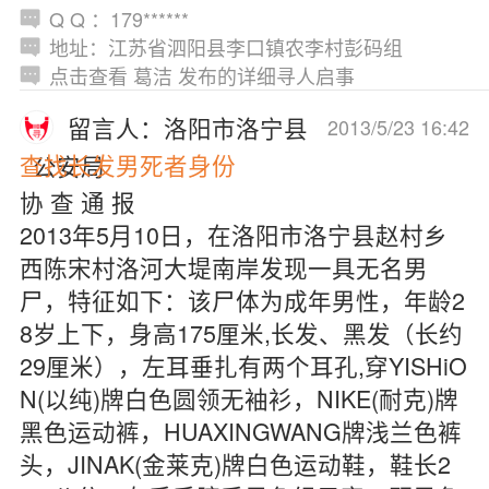
Q Q ：179******
地址：江苏省泗阳县李口镇农李村彭码组
点击查看 葛洁 发布的详细寻人启事
留言人：洛阳市洛宁县
2013/5/23 16:42
查找长发男死者身份
公安局
协 查 通 报
2013年5月10日，在洛阳市洛宁县赵村乡
西陈宋村洛河大堤南岸发现一具无名男
尸，特征如下：该尸体为成年男性，年龄2
8岁上下，身高175厘米,长发、黑发（长约
29厘米），左耳垂扎有两个耳孔,穿YISHiO
N(以纯)牌白色圆领无袖衫，NIKE(耐克)牌
黑色运动裤，HUAXINGWANG牌浅兰色裤
头，JINAK(金莱克)牌白色运动鞋，鞋长2