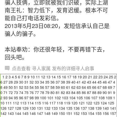
骗人技俩，立即就被我们识破，实际上湖
南王礼：智力低下，发育迟缓。根本不可
能自己打电话发彩信。
2013年5月23日08:20，发短信承认自己是
骗人的骗子。
本站奉劝：你还很年轻，不要再错下去，
回头吧。
点击查看 寻人家属 发布的详细寻人启事
1
2
3
4
5
6
7
8
9
10
11
12
13
14
15
16
17
18
19
20
21
22
23
24
25
2
6
27
28
29
30
31
32
33
34
35
36
37
38
39
40
41
42
43
44
45
46
47
4
8
49
50
51
52
53
54
55
56
57
58
59
60
61
62
63
64
65
66
67
68
69
7
0
71
72
73
74
75
76
77
78
79
80
81
82
83
84
85
86
87
88
89
90
91
9
2
93
94
95
96
97
98
99
100
101
102
103
104
105
106
107
108
109
1
10
111
112
113
114
115
116
117
118
119
120
121
122
123
124
125
126
127
128
129
130
131
132
133
134
135
136
137
138
139
140
141
142
143
144
145
146
147
148
149
150
151
152
153
154
155
156
157