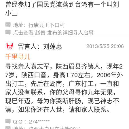
曾经参加了国民党流落到台湾有一个叫刘
小三
地址：行唐县王下口村
点击查看 赵普 发布的详细寻人启事
留言人：刘莲惠
2013/5/25 20:06
千里寻儿
寻找亲人袁志军，陕西眉县齐镇人，现年2
7岁，陕西口音，身高1.70左右，2006年外
出打工，先后在湖南，广东打工，一直和
家人没有联系，你的父母寻你九年无果，
现已年迈，母为你哭断肝肠，现已神志不
清，如果你还在人世，请和家人联系。
Q Q ：274******
地址：陕西太白县东大街30号