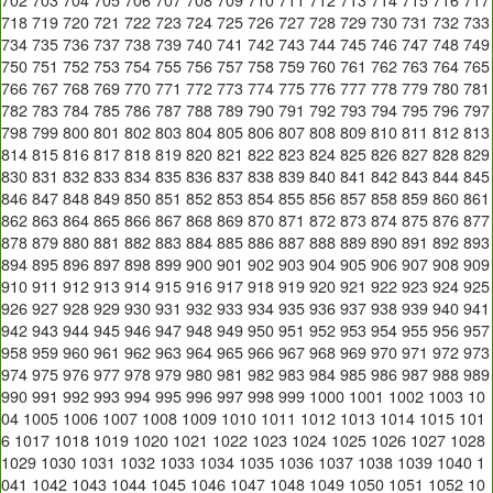
702
703
704
705
706
707
708
709
710
711
712
713
714
715
716
717
718
719
720
721
722
723
724
725
726
727
728
729
730
731
732
733
734
735
736
737
738
739
740
741
742
743
744
745
746
747
748
749
750
751
752
753
754
755
756
757
758
759
760
761
762
763
764
765
766
767
768
769
770
771
772
773
774
775
776
777
778
779
780
781
782
783
784
785
786
787
788
789
790
791
792
793
794
795
796
797
798
799
800
801
802
803
804
805
806
807
808
809
810
811
812
813
814
815
816
817
818
819
820
821
822
823
824
825
826
827
828
829
830
831
832
833
834
835
836
837
838
839
840
841
842
843
844
845
846
847
848
849
850
851
852
853
854
855
856
857
858
859
860
861
862
863
864
865
866
867
868
869
870
871
872
873
874
875
876
877
878
879
880
881
882
883
884
885
886
887
888
889
890
891
892
893
894
895
896
897
898
899
900
901
902
903
904
905
906
907
908
909
910
911
912
913
914
915
916
917
918
919
920
921
922
923
924
925
926
927
928
929
930
931
932
933
934
935
936
937
938
939
940
941
942
943
944
945
946
947
948
949
950
951
952
953
954
955
956
957
958
959
960
961
962
963
964
965
966
967
968
969
970
971
972
973
974
975
976
977
978
979
980
981
982
983
984
985
986
987
988
989
990
991
992
993
994
995
996
997
998
999
1000
1001
1002
1003
10
04
1005
1006
1007
1008
1009
1010
1011
1012
1013
1014
1015
101
6
1017
1018
1019
1020
1021
1022
1023
1024
1025
1026
1027
1028
1029
1030
1031
1032
1033
1034
1035
1036
1037
1038
1039
1040
1
041
1042
1043
1044
1045
1046
1047
1048
1049
1050
1051
1052
10