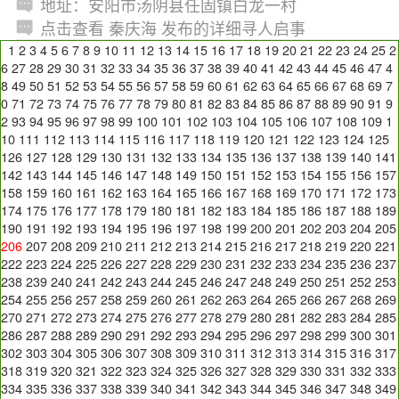
地址：安阳市汤阴县任固镇白龙一村
点击查看 秦庆海 发布的详细寻人启事
1
2
3
4
5
6
7
8
9
10
11
12
13
14
15
16
17
18
19
20
21
22
23
24
25
2
6
27
28
29
30
31
32
33
34
35
36
37
38
39
40
41
42
43
44
45
46
47
4
8
49
50
51
52
53
54
55
56
57
58
59
60
61
62
63
64
65
66
67
68
69
7
0
71
72
73
74
75
76
77
78
79
80
81
82
83
84
85
86
87
88
89
90
91
9
2
93
94
95
96
97
98
99
100
101
102
103
104
105
106
107
108
109
1
10
111
112
113
114
115
116
117
118
119
120
121
122
123
124
125
126
127
128
129
130
131
132
133
134
135
136
137
138
139
140
141
142
143
144
145
146
147
148
149
150
151
152
153
154
155
156
157
158
159
160
161
162
163
164
165
166
167
168
169
170
171
172
173
174
175
176
177
178
179
180
181
182
183
184
185
186
187
188
189
190
191
192
193
194
195
196
197
198
199
200
201
202
203
204
205
206
207
208
209
210
211
212
213
214
215
216
217
218
219
220
221
222
223
224
225
226
227
228
229
230
231
232
233
234
235
236
237
238
239
240
241
242
243
244
245
246
247
248
249
250
251
252
253
254
255
256
257
258
259
260
261
262
263
264
265
266
267
268
269
270
271
272
273
274
275
276
277
278
279
280
281
282
283
284
285
286
287
288
289
290
291
292
293
294
295
296
297
298
299
300
301
302
303
304
305
306
307
308
309
310
311
312
313
314
315
316
317
318
319
320
321
322
323
324
325
326
327
328
329
330
331
332
333
334
335
336
337
338
339
340
341
342
343
344
345
346
347
348
349