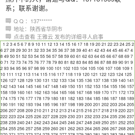
系；联系谢谢。
Q Q ：137******
地址：陕西省华阴市
点击查看 王雅云 发布的详细寻人启事
1
2
3
4
5
6
7
8
9
10
11
12
13
14
15
16
17
18
19
20
21
22
23
24
25
2
6
27
28
29
30
31
32
33
34
35
36
37
38
39
40
41
42
43
44
45
46
47
4
8
49
50
51
52
53
54
55
56
57
58
59
60
61
62
63
64
65
66
67
68
69
7
0
71
72
73
74
75
76
77
78
79
80
81
82
83
84
85
86
87
88
89
90
91
9
2
93
94
95
96
97
98
99
100
101
102
103
104
105
106
107
108
109
1
10
111
112
113
114
115
116
117
118
119
120
121
122
123
124
125
126
127
128
129
130
131
132
133
134
135
136
137
138
139
140
141
142
143
144
145
146
147
148
149
150
151
152
153
154
155
156
157
158
159
160
161
162
163
164
165
166
167
168
169
170
171
172
173
174
175
176
177
178
179
180
181
182
183
184
185
186
187
188
189
190
191
192
193
194
195
196
197
198
199
200
201
202
203
204
205
206
207
208
209
210
211
212
213
214
215
216
217
218
219
220
221
222
223
224
225
226
227
228
229
230
231
232
233
234
235
236
237
238
239
240
241
242
243
244
245
246
247
248
249
250
251
252
253
254
255
256
257
258
259
260
261
262
263
264
265
266
267
268
269
270
271
272
273
274
275
276
277
278
279
280
281
282
283
284
285