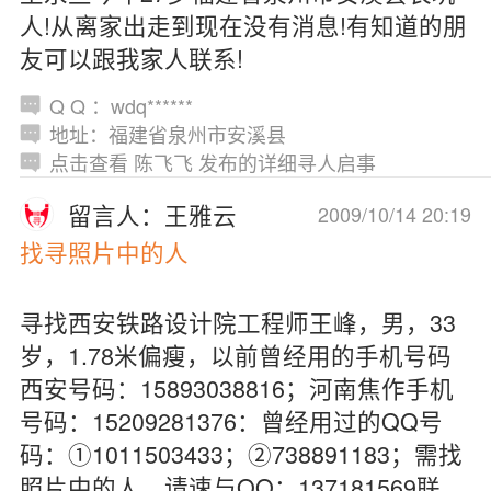
人!从离家出走到现在没有消息!有知道的朋
友可以跟我家人联系!
Q Q ：wdq******
地址：福建省泉州市安溪县
点击查看 陈飞飞 发布的详细寻人启事
留言人：王雅云
2009/10/14 20:19
找寻照片中的人
寻找西安铁路设计院工程师王峰，男，33
岁，1.78米偏瘦，以前曾经用的手机号码
西安号码：15893038816；河南焦作手机
号码：15209281376：曾经用过的QQ号
码：①1011503433；②738891183；需找
照片中的人，请速与QQ：137181569联