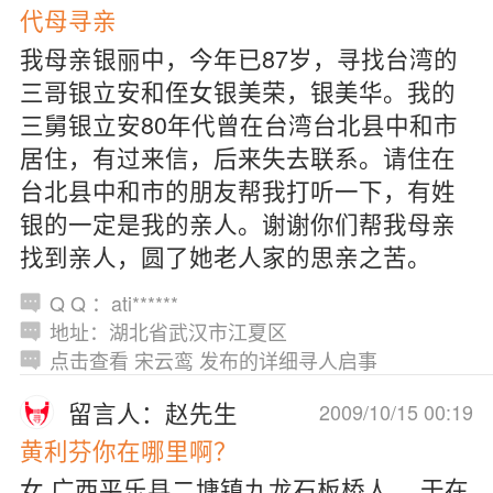
代母寻亲
我母亲银丽中，今年已87岁，寻找台湾的
三哥银立安和侄女银美荣，银美华。我的
三舅银立安80年代曾在台湾台北县中和市
居住，有过来信，后来失去联系。请住在
台北县中和市的朋友帮我打听一下，有姓
银的一定是我的亲人。谢谢你们帮我母亲
找到亲人，圆了她老人家的思亲之苦。
Q Q ：ati******
地址：湖北省武汉市江夏区
点击查看 宋云鸾 发布的详细寻人启事
留言人：赵先生
2009/10/15 00:19
黄利芬你在哪里啊？
女 广西平乐县二塘镇九龙石板桥人， 于在