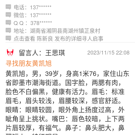
电话：137******
微信：137******
Q Q ：378******
地址：湖南省湘阴县南湖州镇芷泉村
点击查看 陈新良 发布的详细寻人启事
留言人：王思琪
2023/11/15 22:08
寻找朋友黄凯旭
黄凯旭，男，39岁，身高1米76，家住山东
省即墨市潮海街道。国字脸，两腮有肉，
脸色不白偏黑，健康有活力。眉毛：标准
眉毛，眉头较浅，眉腰较深，感官舒适。
眼睛：眼睛较圆，眼外角上扬度过高，外
眦角呈上挑状。嘴巴：唇色较暗，上下两
片唇较厚，有福气。鼻子：鼻头肥大，鼻