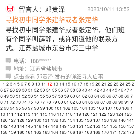
留言人：邓贵泽
2023/10/11 13:52
寻找初中同学张建华或者张定华
寻找初中同学张建华或者张定华，他们班
有个同学叫薛静，或许知道他的联系方
式。江苏盐城市东台市第三中学
电话：188******
地址：江苏省盐城市
点击查看 邓贵泽 发布的详细寻人启事
1
2
3
4
5
6
7
8
9
10
11
12
13
14
15
16
17
18
19
20
21
22
23
24
25
2
6
27
28
29
30
31
32
33
34
35
36
37
38
39
40
41
42
43
44
45
46
47
4
8
49
50
51
52
53
54
55
56
57
58
59
60
61
62
63
64
65
66
67
68
69
7
0
71
72
73
74
75
76
77
78
79
80
81
82
83
84
85
86
87
88
89
90
91
9
2
93
94
95
96
97
98
99
100
101
102
103
104
105
106
107
108
109
1
10
111
112
113
114
115
116
117
118
119
120
121
122
123
124
125
126
127
128
129
130
131
132
133
134
135
136
137
138
139
140
141
142
143
144
145
146
147
148
149
150
151
152
153
154
155
156
157
158
159
160
161
162
163
164
165
166
167
168
169
170
171
172
173