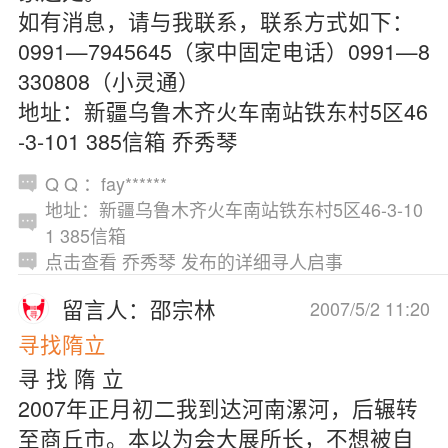
如有消息，请与我联系，联系方式如下：
0991—7945645（家中固定电话）0991—8
330808（小灵通）
地址：新疆乌鲁木齐火车南站铁东村5区46
-3-101 385信箱 乔秀琴
Q Q ：fay******
地址：新疆乌鲁木齐火车南站铁东村5区46-3-10
1 385信箱
点击查看 乔秀琴 发布的详细寻人启事
留言人：邵宗林
2007/5/2 11:20
寻找隋立
寻 找 隋 立
2007年正月初二我到达河南漯河，后辗转
至商丘市。本以为会大展所长，不想被自