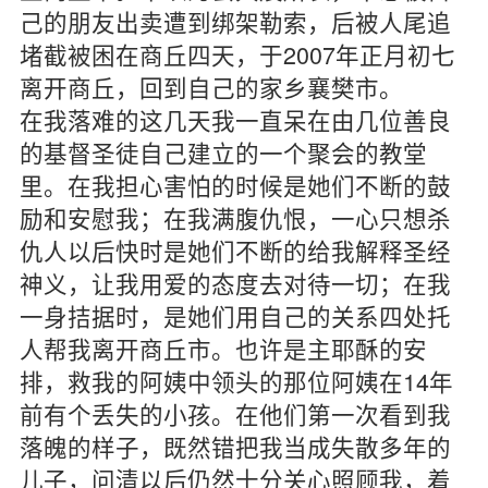
己的朋友出卖遭到绑架勒索，后被人尾追
堵截被困在商丘四天，于2007年正月初七
离开商丘，回到自己的家乡襄樊市。
在我落难的这几天我一直呆在由几位善良
的基督圣徒自己建立的一个聚会的教堂
里。在我担心害怕的时候是她们不断的鼓
励和安慰我；在我满腹仇恨，一心只想杀
仇人以后快时是她们不断的给我解释圣经
神义，让我用爱的态度去对待一切；在我
一身拮据时，是她们用自己的关系四处托
人帮我离开商丘市。也许是主耶酥的安
排，救我的阿姨中领头的那位阿姨在14年
前有个丢失的小孩。在他们第一次看到我
落魄的样子，既然错把我当成失散多年的
儿子，问清以后仍然十分关心照顾我，着