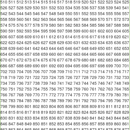
510
511
512
513
514
515
516
517
518
519
520
521
522
523
524
525
526
527
528
529
530
531
532
533
534
535
536
537
538
539
540
541
542
543
544
545
546
547
548
549
550
551
552
553
554
555
556
557
558
559
560
561
562
563
564
565
566
567
568
569
570
571
572
573
574
575
576
577
578
579
580
581
582
583
584
585
586
587
588
589
590
591
592
593
594
595
596
597
598
599
600
601
602
603
604
605
606
607
608
609
610
611
612
613
614
615
616
617
618
619
620
621
622
623
624
625
626
627
628
629
630
631
632
633
634
635
636
637
638
639
640
641
642
643
644
645
646
647
648
649
650
651
652
653
654
655
656
657
658
659
660
661
662
663
664
665
666
667
668
669
670
671
672
673
674
675
676
677
678
679
680
681
682
683
684
685
686
687
688
689
690
691
692
693
694
695
696
697
698
699
700
701
702
703
704
705
706
707
708
709
710
711
712
713
714
715
716
717
718
719
720
721
722
723
724
725
726
727
728
729
730
731
732
733
734
735
736
737
738
739
740
741
742
743
744
745
746
747
748
749
750
751
752
753
754
755
756
757
758
759
760
761
762
763
764
765
766
767
768
769
770
771
772
773
774
775
776
777
778
779
780
781
782
783
784
785
786
787
788
789
790
791
792
793
794
795
796
797
798
799
800
801
802
803
804
805
806
807
808
809
810
811
812
813
814
815
816
817
818
819
820
821
822
823
824
825
826
827
828
829
830
831
832
833
834
835
836
837
838
839
840
841
842
843
844
845
846
847
848
849
850
851
852
853
854
855
856
857
858
859
860
861
862
863
864
865
866
867
868
869
870
871
872
873
874
875
876
877