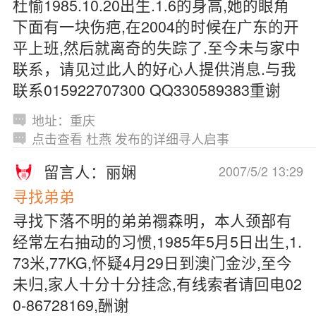
杜愉1985.10.20出生.1.6的身高,她的眼角
下面有一块伤疤,在2004的时候在广东的开
平上班,然后就离奇的失踪了.至今未与家中
联系，请见过此人的好心人提供消息.与我
联系015922707300 QQ330589383重谢
地址：重庆
点击查看 杜燕 发布的详细寻人启事
留言人：丽娴
2007/5/2 13:29
寻找弟弟
寻找下落不明的弟弟禤森明，本人颈部有
经常左右抽动的习惯,1985年5月5日出生,1.
73米,77KG,怀疑4月29日到澳门金沙,至今
未归,家人十分十分挂念,有线索者请回电02
0-86728169,酬谢