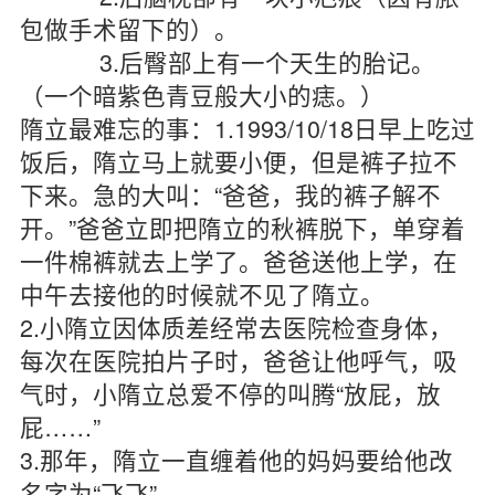
包做手术留下的）。
3.后臀部上有一个天生的胎记。
（一个暗紫色青豆般大小的痣。）
隋立最难忘的事：1.1993/10/18日早上吃过
饭后，隋立马上就要小便，但是裤子拉不
下来。急的大叫：“爸爸，我的裤子解不
开。”爸爸立即把隋立的秋裤脱下，单穿着
一件棉裤就去上学了。爸爸送他上学，在
中午去接他的时候就不见了隋立。
2.小隋立因体质差经常去医院检查身体，
每次在医院拍片子时，爸爸让他呼气，吸
气时，小隋立总爱不停的叫腾“放屁，放
屁……”
3.那年，隋立一直缠着他的妈妈要给他改
名字为“飞飞”