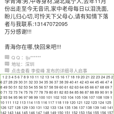
李青海:男,中等身材,湖北咸宁人,去年11月
份出走至今无音讯,家中老母每日以泪洗面,
盼儿归心切,可怜天下父母心,请有知情下落
者与我联系:13147072095
万分感谢!!!
青海你在哪,快回来吧!!!
Q Q ：lju******
地址：深圳
点击查看 李俊峰 发布的详细寻人启事
1
2
3
4
5
6
7
8
9
10
11
12
13
14
15
16
17
18
19
20
21
22
23
24
25
2
6
27
28
29
30
31
32
33
34
35
36
37
38
39
40
41
42
43
44
45
46
47
4
8
49
50
51
52
53
54
55
56
57
58
59
60
61
62
63
64
65
66
67
68
69
7
0
71
72
73
74
75
76
77
78
79
80
81
82
83
84
85
86
87
88
89
90
91
9
2
93
94
95
96
97
98
99
100
101
102
103
104
105
106
107
108
109
1
10
111
112
113
114
115
116
117
118
119
120
121
122
123
124
125
126
127
128
129
130
131
132
133
134
135
136
137
138
139
140
141
142
143
144
145
146
147
148
149
150
151
152
153
154
155
156
157