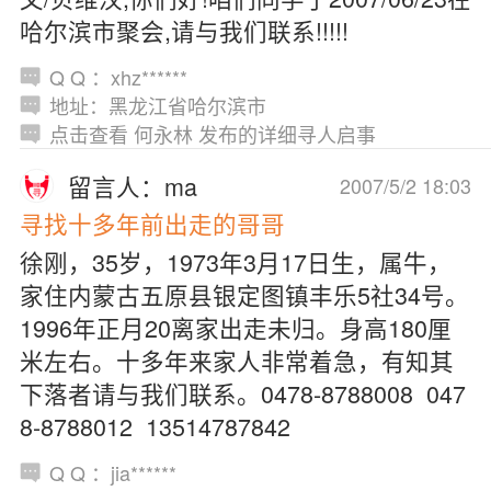
哈尔滨市聚会,请与我们联系!!!!!
Q Q ：xhz******
地址：黑龙江省哈尔滨市
点击查看 何永林 发布的详细寻人启事
留言人：ma
2007/5/2 18:03
寻找十多年前出走的哥哥
徐刚，35岁，1973年3月17日生，属牛，
家住内蒙古五原县银定图镇丰乐5社34号。
1996年正月20离家出走未归。身高180厘
米左右。十多年来家人非常着急，有知其
下落者请与我们联系。0478-8788008 047
8-8788012 13514787842
Q Q ：jia******