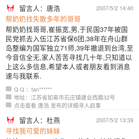
留言人：唐浩
2007/5/2 14:40
帮奶奶找失散多年的哥哥
帮奶奶找哥哥,崔振宽,男,于民国37年被国
民党抓去入伍江苏省保6团,38年在舟山群
岛整编为国军独立71师,39年撤退到台湾,至
今音信全无,家人苦苦寻找几十年,只知道以
上这么多信息,希望本人或者朋友看到消息
速与我联系.
Q Q ：tan******
地址：江苏省如皋市石庄镇建业西路32号
点击查看 唐浩 发布的详细寻人启事
留言人：杜燕
2007/5/2 13:39
寻找我可爱的妹妹