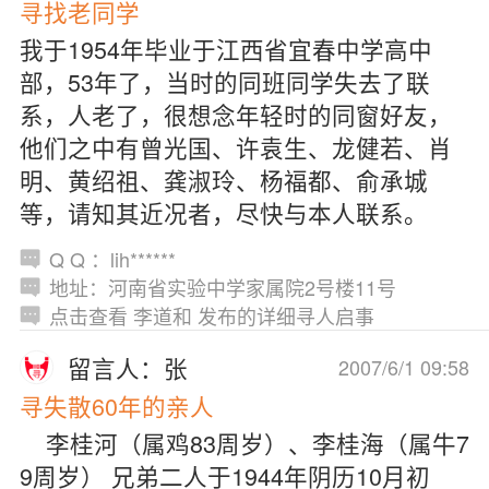
寻找老同学
我于1954年毕业于江西省宜春中学高中
部，53年了，当时的同班同学失去了联
系，人老了，很想念年轻时的同窗好友，
他们之中有曾光国、许袁生、龙健若、肖
明、黄绍祖、龚淑玲、杨福都、俞承城
等，请知其近况者，尽快与本人联系。
Q Q ：lih******
地址：河南省实验中学家属院2号楼11号
点击查看 李道和 发布的详细寻人启事
留言人：张
2007/6/1 09:58
寻失散60年的亲人
李桂河（属鸡83周岁）、李桂海（属牛7
9周岁） 兄弟二人于1944年阴历10月初