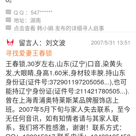
Q Q ：547******
地址：湖南
点击查看 韩小娟 发布的详细寻人启事
留言人：刘文波
2007/5/31 13:51
寻找爱妻王春锁
王春锁,30岁左右,山东(辽宁)口音,染黄头
发,大眼睛,身高1.60米,身材较丰腴.持山东
身份证(证件号:372901197205056...),也可
能持辽宁身份证(证件号:211421780505...).
曾在上海青浦奥特莱斯某品牌服饰店上
班。2007年5月下旬与家人失去联系，至今
无任何音讯，如有知情者请与其家人联
系，我们将不胜感激，谢谢！联系方式：