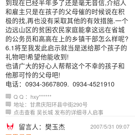
到现在已经半年多了还是毫无音信,介绍人
和雇主只是在孩子的父母催的时候说在积
极的找,再也没有采取其他的有效措施.一个
边远山区的贫困农民家庭能拿这远在省城
的公务员和高高在上的乡镇干部怎么样呢?
6.1将至我发此启示就当是送给那个孩子的
礼物吧!希望他能收到!
也请广大的好心人帮帮这个不幸的孩子和
他那可怜的父母吧!
电话：0934-3667809. 0934-4521910
Q Q ：hxy******
地址：甘肃庆阳环县中街290号
点击查看 吴长城 发布的详细寻人启事
留言人：樊玉杰
2007/5/31 09:07