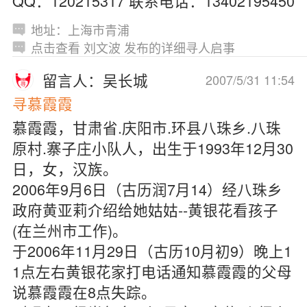
QQ：120215317 联系电话：13402195450
地址：上海市青浦
点击查看 刘文波 发布的详细寻人启事
留言人：吴长城
2007/5/31 11:54
寻慕霞霞
慕霞霞，甘肃省.庆阳市.环县八珠乡.八珠
原村.寨子庄小队人，出生于1993年12月30
日，女，汉族。
2006年9月6日（古历润7月14）经八珠乡
政府黄亚莉介绍给她姑姑--黄银花看孩子
(在兰州市工作)。
于2006年11月29日（古历10月初9）晚上1
1点左右黄银花家打电话通知慕霞霞的父母
说慕霞霞在8点失踪。