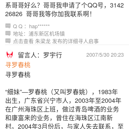
系哥哥好么？哥哥我申请了个QQ号，3142
26826 哥哥我等你加我联系啊！
Q Q ：hap******
地址：浦东新区机场镇
点击查看 朱梁龙 发布的详细寻人启事
留言人：罗宇行
2007/5/30 20:23
寻罗春桃
寻罗春桃
“细妹”—罗春桃（又叫罗春姚），1983年
出生，广东省兴宁市人，2003年至2004年
在广州海珠区上班，做过青岛啤酒的业务
和康富来的业务，曾住在海珠区江南新
村。2004年3月份后，与家人失去联系，至