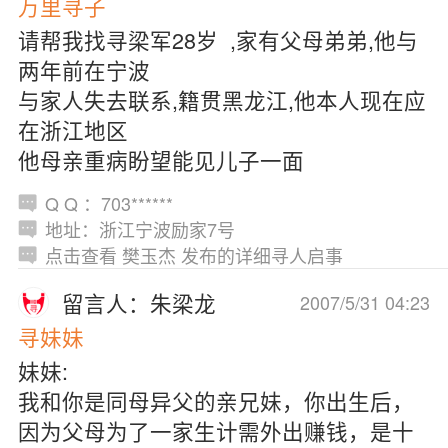
万里寻子
请帮我找寻梁军28岁 ,家有父母弟弟,他与
两年前在宁波
与家人失去联系,籍贯黑龙江,他本人现在应
在浙江地区
他母亲重病盼望能见儿子一面
Q Q ：703******
地址：浙江宁波励家7号
点击查看 樊玉杰 发布的详细寻人启事
留言人：朱梁龙
2007/5/31 04:23
寻妹妹
妹妹:
我和你是同母异父的亲兄妹，你出生后，
因为父母为了一家生计需外出赚钱，是十