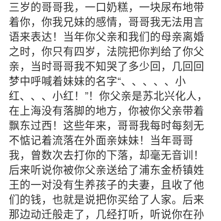
三岁的哥哥我，一口奶糕，一块尿布地带
着你，你我兄妹的感情，哥哥我无法用言
语来表达！当年你父亲和我们的母亲离婚
之时，你只有四岁，法院把你判给了你父
亲，当时哥哥我不知哭了多少回，几回回
梦中呼喊着妹妹的名字“、、、、、小
红、、、小红！”！你父亲是苏北兴化人，
在上海没有落脚的地方，你被你父亲带着
飘东过西！这些年来，哥哥我每时每刻无
不惦记着流落在外面亲妹妹！当年哥哥
我，曾数次去打你的下落，却毫无音训！
后来听说你被你父亲送给了浦东金桥镇姓
王的一对没有生养孩子的夫妻，且收了他
们的钱，也就是说把你买给了人家。后来
那边动迁般走了，几经打听，听说你在孙