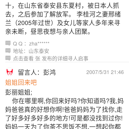
十，在山东省泰安县东夏村，被日本人抓
去，之后参加了解放军。 李桂河之妻邢绪
兰（2005年过世）及女儿等家人多年来寻
亲未断，昼思夜想与亲人团聚。
Q Q ：zha******
地址：山东泰安
点击查看 张 发布的详细寻人启事
留言人：彭鸿
2007/5/31 21:46
姐姐回来吧
彭丽姐姐;
你在哪里啊,你回来好吗?你知道吗?我,妈
妈爸爸真的好想你啊!爸爸妈妈为了找你,走
了好多好多好多的地方!可是都没找到过你!
妈妈一天为了你茶不思饭不想,一想起你都