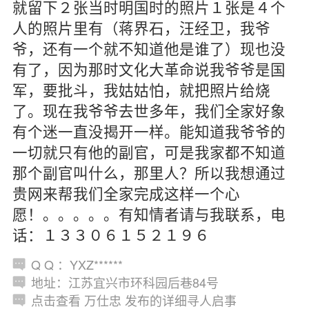
就留下２张当时明国时的照片１张是４个
人的照片里有（蒋界石，汪经卫，我爷
爷，还有一个就不知道他是谁了）现也没
有了，因为那时文化大革命说我爷爷是国
军，要批斗，我姑姑怕，就把照片给烧
了。现在我爷爷去世多年，我们全家好象
有个迷一直没揭开一样。能知道我爷爷的
一切就只有他的副官，可是我家都不知道
那个副官叫什么，那里人？所以我想通过
贵网来帮我们全家完成这样一个心
愿！。。。。。有知情者请与我联系，电
话：１３３０６１５２１９６
Q Q ：YXZ******
地址：江苏宜兴市环科园后巷84号
点击查看 万仕忠 发布的详细寻人启事