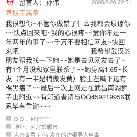
留言人：孙伟
2005/8/28 22:51
寻找王茜童
我很想你~不管你做错了什么我都会原谅你
~~快点回来吧~我的心很疼~~爱你不是一
年两年的事了~~千万不要相信网友~快回
来吧 我希望武汉的
朋友帮我找一下她~~她是去见网友去了~
有1个月没和家里联系了~~她身高1.65~长
发（有一半是稍微发黄）脸上左嘴下边有
棵黑痦子~~最后一次上网是在武昌南湖狮
子山附近~~有知道者请与QQ459219956联
系毕有重谢~~~
Q Q ：khj******
地址：河北邯郸市
点击查看 孙伟 发布的详细寻人启事