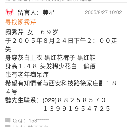
留言人：美星
2005/8/27 10:02
寻找阙秀芹
阙秀芹 女 ６９岁
于２００５年８月２４日下午２：００走
失
身穿灰白上衣 黑红花裤子 黑红鞋
身高１.４８ 头发稀少花白 偏瘦
患有老年痴呆症
希望有知情者与西安科技路徐家庄副１８
４号
魏先生联系：(029)８８２５８５７０
１３９９１９５４７２５
Q Q ：158******