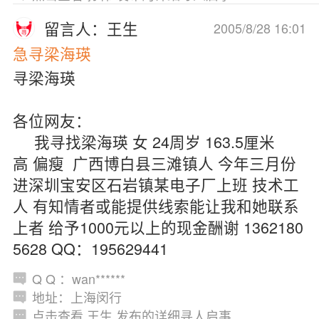
留言人：王生
2005/8/28 16:01
急寻梁海瑛
寻梁海瑛
各位网友：
我寻找梁海瑛 女 24周岁 163.5厘米
高 偏瘦 广西博白县三滩镇人 今年三月份
进深圳宝安区石岩镇某电子厂上班 技术工
人 有知情者或能提供线索能让我和她联系
上者 给予1000元以上的现金酬谢 1362180
5628 QQ：195629441
Q Q ：wan******
地址：上海闵行
点击查看 王生 发布的详细寻人启事