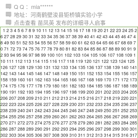
Q Q ：mia******
地址：河南鹤壁浚县钜桥镇实验小学
点击查看 苗凤英 发布的详细寻人启事
1
2
3
4
5
6
7
8
9
10
11
12
13
14
15
16
17
18
19
20
21
22
23
24
25
2
6
27
28
29
30
31
32
33
34
35
36
37
38
39
40
41
42
43
44
45
46
47
4
8
49
50
51
52
53
54
55
56
57
58
59
60
61
62
63
64
65
66
67
68
69
7
0
71
72
73
74
75
76
77
78
79
80
81
82
83
84
85
86
87
88
89
90
91
9
2
93
94
95
96
97
98
99
100
101
102
103
104
105
106
107
108
109
1
10
111
112
113
114
115
116
117
118
119
120
121
122
123
124
125
126
127
128
129
130
131
132
133
134
135
136
137
138
139
140
141
142
143
144
145
146
147
148
149
150
151
152
153
154
155
156
157
158
159
160
161
162
163
164
165
166
167
168
169
170
171
172
173
174
175
176
177
178
179
180
181
182
183
184
185
186
187
188
189
190
191
192
193
194
195
196
197
198
199
200
201
202
203
204
205
206
207
208
209
210
211
212
213
214
215
216
217
218
219
220
221
222
223
224
225
226
227
228
229
230
231
232
233
234
235
236
237
238
239
240
241
242
243
244
245
246
247
248
249
250
251
252
253
254
255
256
257
258
259
260
261
262
263
264
265
266
267
268
269
270
271
272
273
274
275
276
277
278
279
280
281
282
283
284
285
286
287
288
289
290
291
292
293
294
295
296
297
298
299
300
301
302
303
304
305
306
307
308
309
310
311
312
313
314
315
316
317