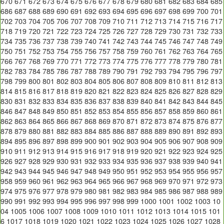
670
671
672
673
674
675
676
677
678
679
680
681
682
683
684
685
686
687
688
689
690
691
692
693
694
695
696
697
698
699
700
701
702
703
704
705
706
707
708
709
710
711
712
713
714
715
716
717
718
719
720
721
722
723
724
725
726
727
728
729
730
731
732
733
734
735
736
737
738
739
740
741
742
743
744
745
746
747
748
749
750
751
752
753
754
755
756
757
758
759
760
761
762
763
764
765
766
767
768
769
770
771
772
773
774
775
776
777
778
779
780
781
782
783
784
785
786
787
788
789
790
791
792
793
794
795
796
797
798
799
800
801
802
803
804
805
806
807
808
809
810
811
812
813
814
815
816
817
818
819
820
821
822
823
824
825
826
827
828
829
830
831
832
833
834
835
836
837
838
839
840
841
842
843
844
845
846
847
848
849
850
851
852
853
854
855
856
857
858
859
860
861
862
863
864
865
866
867
868
869
870
871
872
873
874
875
876
877
878
879
880
881
882
883
884
885
886
887
888
889
890
891
892
893
894
895
896
897
898
899
900
901
902
903
904
905
906
907
908
909
910
911
912
913
914
915
916
917
918
919
920
921
922
923
924
925
926
927
928
929
930
931
932
933
934
935
936
937
938
939
940
941
942
943
944
945
946
947
948
949
950
951
952
953
954
955
956
957
958
959
960
961
962
963
964
965
966
967
968
969
970
971
972
973
974
975
976
977
978
979
980
981
982
983
984
985
986
987
988
989
990
991
992
993
994
995
996
997
998
999
1000
1001
1002
1003
10
04
1005
1006
1007
1008
1009
1010
1011
1012
1013
1014
1015
101
6
1017
1018
1019
1020
1021
1022
1023
1024
1025
1026
1027
1028