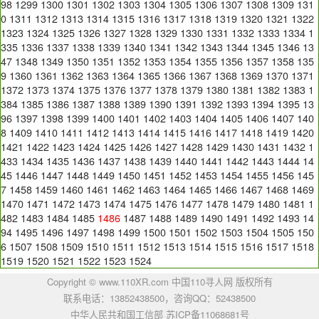
98
1299
1300
1301
1302
1303
1304
1305
1306
1307
1308
1309
131
0
1311
1312
1313
1314
1315
1316
1317
1318
1319
1320
1321
1322
1323
1324
1325
1326
1327
1328
1329
1330
1331
1332
1333
1334
1
335
1336
1337
1338
1339
1340
1341
1342
1343
1344
1345
1346
13
47
1348
1349
1350
1351
1352
1353
1354
1355
1356
1357
1358
135
9
1360
1361
1362
1363
1364
1365
1366
1367
1368
1369
1370
1371
1372
1373
1374
1375
1376
1377
1378
1379
1380
1381
1382
1383
1
384
1385
1386
1387
1388
1389
1390
1391
1392
1393
1394
1395
13
96
1397
1398
1399
1400
1401
1402
1403
1404
1405
1406
1407
140
8
1409
1410
1411
1412
1413
1414
1415
1416
1417
1418
1419
1420
1421
1422
1423
1424
1425
1426
1427
1428
1429
1430
1431
1432
1
433
1434
1435
1436
1437
1438
1439
1440
1441
1442
1443
1444
14
45
1446
1447
1448
1449
1450
1451
1452
1453
1454
1455
1456
145
7
1458
1459
1460
1461
1462
1463
1464
1465
1466
1467
1468
1469
1470
1471
1472
1473
1474
1475
1476
1477
1478
1479
1480
1481
1
482
1483
1484
1485
1486
1487
1488
1489
1490
1491
1492
1493
14
94
1495
1496
1497
1498
1499
1500
1501
1502
1503
1504
1505
150
6
1507
1508
1509
1510
1511
1512
1513
1514
1515
1516
1517
1518
1519
1520
1521
1522
1523
1524
Copyright © www.110XR.com 中国110寻人网 版权所有
联系电话：13852438500，咨询QQ：
52438500
中华人民共和国工信部 苏ICP备11068681号