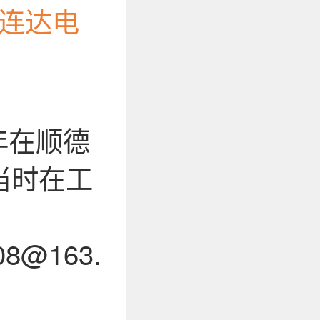
教连达电
年在顺德
当时在工
@163.