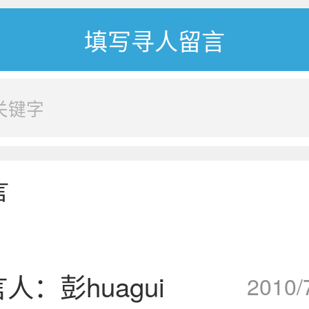
言
人：彭huagui
2010/