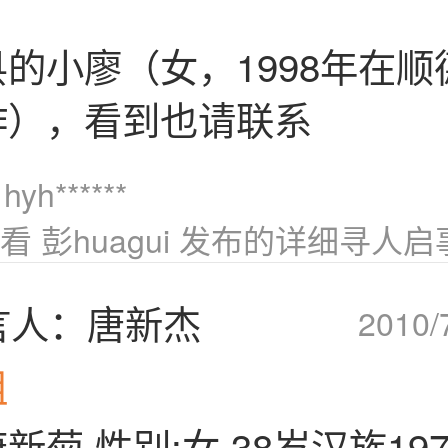
的小廖（女，1998年在顺
作），看到也请联系
yh******
看 彭huagui 发布的详细寻人启
言人：唐新杰
2010/
姐
新菊·性别;女·38岁汉族19