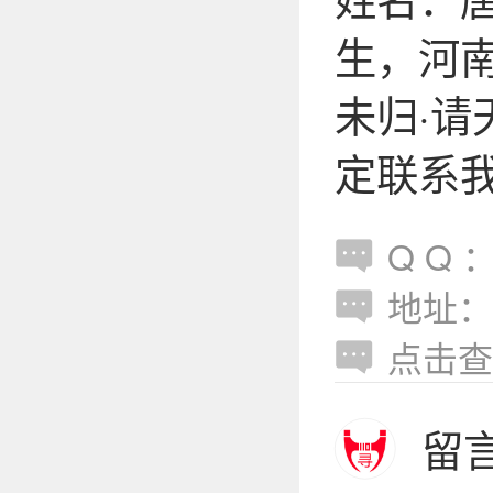
生，河
未归·
定联系我Q
Q Q ：
地址：
点击查
留