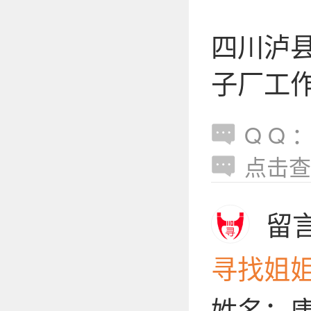
四川泸县
子厂工
Q Q ：h
点击查
留
寻找姐
姓名：唐