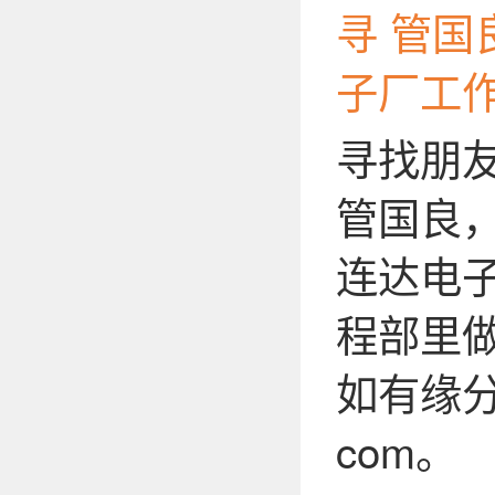
寻 管国
子厂工
寻找朋
管国良，
连达电子
程部里
如有缘分
com。