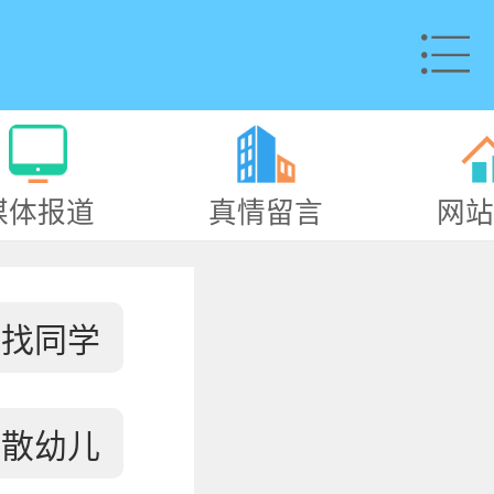
媒体报道
真情留言
网站
寻找同学
失散幼儿