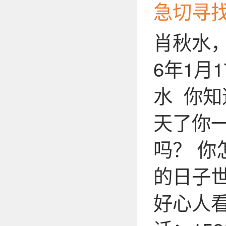
急切寻
肖秋水，
6年1月
水 你知
天了你
吗？ 你
的日子
好心人看