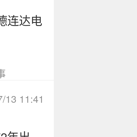
德连达电
事
7/13 11:41
72年出