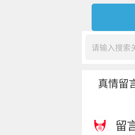
真情留
留言