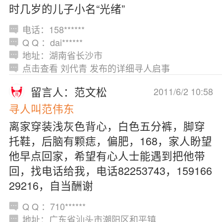
时几岁的儿子小名“光绪”
电话：158******
Q Q ：dai******
地址：湖南省长沙市
点击查看 刘代青 发布的详细寻人启事
留言人：范文松
2011/6/2 10:58
寻人叫范伟东
离家穿装浅灰色背心，白色五分裤，脚穿
托鞋，后脑有颗痣，偏肥，168，家人盼望
他早点回家，希望有心人士能遇到把他带
回，找电话给我，电话82253743，159166
29216，自当酬谢
Q Q ：710******
地址：广东省汕头市潮阳区和平镇