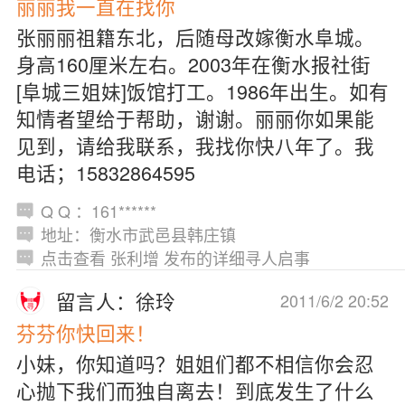
丽丽我一直在找你
张丽丽祖籍东北，后随母改嫁衡水阜城。
身高160厘米左右。2003年在衡水报社街
[阜城三姐妹]饭馆打工。1986年出生。如有
知情者望给于帮助，谢谢。丽丽你如果能
见到，请给我联系，我找你快八年了。我
电话；15832864595
Q Q ：161******
地址：衡水市武邑县韩庄镇
点击查看 张利增 发布的详细寻人启事
留言人：徐玲
2011/6/2 20:52
芬芬你快回来！
小妹，你知道吗？姐姐们都不相信你会忍
心抛下我们而独自离去！到底发生了什么