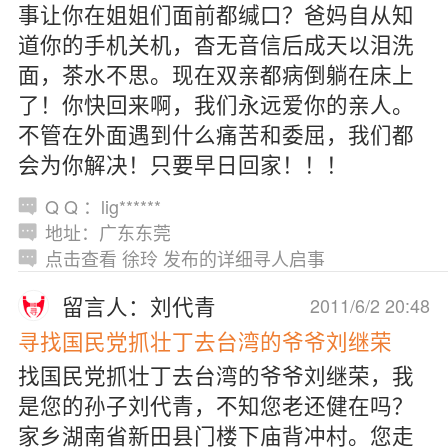
事让你在姐姐们面前都缄口？爸妈自从知
道你的手机关机，杳无音信后成天以泪洗
面，茶水不思。现在双亲都病倒躺在床上
了！你快回来啊，我们永远爱你的亲人。
不管在外面遇到什么痛苦和委屈，我们都
会为你解决！只要早日回家！！！
Q Q ：lig******
地址：广东东莞
点击查看 徐玲 发布的详细寻人启事
留言人：刘代青
2011/6/2 20:48
寻找国民党抓壮丁去台湾的爷爷刘继荣
找国民党抓壮丁去台湾的爷爷刘继荣，我
是您的孙子刘代青，不知您老还健在吗？
家乡湖南省新田县门楼下庙背冲村。您走