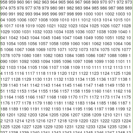
958
959
960
961
962
963
964
965
966
967
968
969
970
971
972
973
974
975
976
977
978
979
980
981
982
983
984
985
986
987
988
989
990
991
992
993
994
995
996
997
998
999
1000
1001
1002
1003
10
04
1005
1006
1007
1008
1009
1010
1011
1012
1013
1014
1015
101
6
1017
1018
1019
1020
1021
1022
1023
1024
1025
1026
1027
1028
1029
1030
1031
1032
1033
1034
1035
1036
1037
1038
1039
1040
1
041
1042
1043
1044
1045
1046
1047
1048
1049
1050
1051
1052
10
53
1054
1055
1056
1057
1058
1059
1060
1061
1062
1063
1064
106
5
1066
1067
1068
1069
1070
1071
1072
1073
1074
1075
1076
1077
1078
1079
1080
1081
1082
1083
1084
1085
1086
1087
1088
1089
1
090
1091
1092
1093
1094
1095
1096
1097
1098
1099
1100
1101
11
02
1103
1104
1105
1106
1107
1108
1109
1110
1111
1112
1113
111
4
1115
1116
1117
1118
1119
1120
1121
1122
1123
1124
1125
1126
1127
1128
1129
1130
1131
1132
1133
1134
1135
1136
1137
1138
1
139
1140
1141
1142
1143
1144
1145
1146
1147
1148
1149
1150
11
51
1152
1153
1154
1155
1156
1157
1158
1159
1160
1161
1162
116
3
1164
1165
1166
1167
1168
1169
1170
1171
1172
1173
1174
1175
1176
1177
1178
1179
1180
1181
1182
1183
1184
1185
1186
1187
1
188
1189
1190
1191
1192
1193
1194
1195
1196
1197
1198
1199
12
00
1201
1202
1203
1204
1205
1206
1207
1208
1209
1210
1211
121
2
1213
1214
1215
1216
1217
1218
1219
1220
1221
1222
1223
1224
1225
1226
1227
1228
1229
1230
1231
1232
1233
1234
1235
1236
1
237
1238
1239
1240
1241
1242
1243
1244
1245
1246
1247
1248
12