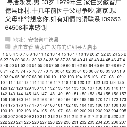
寻唐永友,男 33岁 1979年生,家住安徽省广
德县邱村.十几年前因于父母争吵,离家,现
父母非常想念你,如有知情的请联系139656
64508非常感谢
地址：安徽省广德县
点击查看 唐永广 发布的详细寻人启事
1
2
3
4
5
6
7
8
9
10
11
12
13
14
15
16
17
18
19
20
21
22
23
24
25
2
6
27
28
29
30
31
32
33
34
35
36
37
38
39
40
41
42
43
44
45
46
47
4
8
49
50
51
52
53
54
55
56
57
58
59
60
61
62
63
64
65
66
67
68
69
7
0
71
72
73
74
75
76
77
78
79
80
81
82
83
84
85
86
87
88
89
90
91
9
2
93
94
95
96
97
98
99
100
101
102
103
104
105
106
107
108
109
1
10
111
112
113
114
115
116
117
118
119
120
121
122
123
124
125
126
127
128
129
130
131
132
133
134
135
136
137
138
139
140
141
142
143
144
145
146
147
148
149
150
151
152
153
154
155
156
157
158
159
160
161
162
163
164
165
166
167
168
169
170
171
172
173
174
175
176
177
178
179
180
181
182
183
184
185
186
187
188
189
190
191
192
193
194
195
196
197
198
199
200
201
202
203
204
205
206
207
208
209
210
211
212
213
214
215
216
217
218
219
220
221
222
223
224
225
226
227
228
229
230
231
232
233
234
235
236
237