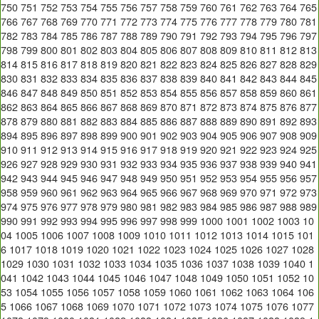
750
751
752
753
754
755
756
757
758
759
760
761
762
763
764
765
766
767
768
769
770
771
772
773
774
775
776
777
778
779
780
781
782
783
784
785
786
787
788
789
790
791
792
793
794
795
796
797
798
799
800
801
802
803
804
805
806
807
808
809
810
811
812
813
814
815
816
817
818
819
820
821
822
823
824
825
826
827
828
829
830
831
832
833
834
835
836
837
838
839
840
841
842
843
844
845
846
847
848
849
850
851
852
853
854
855
856
857
858
859
860
861
862
863
864
865
866
867
868
869
870
871
872
873
874
875
876
877
878
879
880
881
882
883
884
885
886
887
888
889
890
891
892
893
894
895
896
897
898
899
900
901
902
903
904
905
906
907
908
909
910
911
912
913
914
915
916
917
918
919
920
921
922
923
924
925
926
927
928
929
930
931
932
933
934
935
936
937
938
939
940
941
942
943
944
945
946
947
948
949
950
951
952
953
954
955
956
957
958
959
960
961
962
963
964
965
966
967
968
969
970
971
972
973
974
975
976
977
978
979
980
981
982
983
984
985
986
987
988
989
990
991
992
993
994
995
996
997
998
999
1000
1001
1002
1003
10
04
1005
1006
1007
1008
1009
1010
1011
1012
1013
1014
1015
101
6
1017
1018
1019
1020
1021
1022
1023
1024
1025
1026
1027
1028
1029
1030
1031
1032
1033
1034
1035
1036
1037
1038
1039
1040
1
041
1042
1043
1044
1045
1046
1047
1048
1049
1050
1051
1052
10
53
1054
1055
1056
1057
1058
1059
1060
1061
1062
1063
1064
106
5
1066
1067
1068
1069
1070
1071
1072
1073
1074
1075
1076
1077