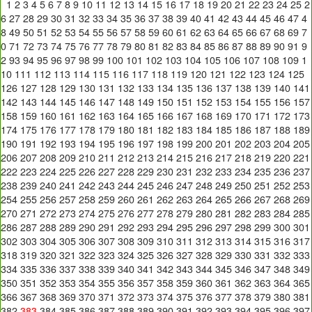
1
2
3
4
5
6
7
8
9
10
11
12
13
14
15
16
17
18
19
20
21
22
23
24
25
2
6
27
28
29
30
31
32
33
34
35
36
37
38
39
40
41
42
43
44
45
46
47
4
8
49
50
51
52
53
54
55
56
57
58
59
60
61
62
63
64
65
66
67
68
69
7
0
71
72
73
74
75
76
77
78
79
80
81
82
83
84
85
86
87
88
89
90
91
9
2
93
94
95
96
97
98
99
100
101
102
103
104
105
106
107
108
109
1
10
111
112
113
114
115
116
117
118
119
120
121
122
123
124
125
126
127
128
129
130
131
132
133
134
135
136
137
138
139
140
141
142
143
144
145
146
147
148
149
150
151
152
153
154
155
156
157
158
159
160
161
162
163
164
165
166
167
168
169
170
171
172
173
174
175
176
177
178
179
180
181
182
183
184
185
186
187
188
189
190
191
192
193
194
195
196
197
198
199
200
201
202
203
204
205
206
207
208
209
210
211
212
213
214
215
216
217
218
219
220
221
222
223
224
225
226
227
228
229
230
231
232
233
234
235
236
237
238
239
240
241
242
243
244
245
246
247
248
249
250
251
252
253
254
255
256
257
258
259
260
261
262
263
264
265
266
267
268
269
270
271
272
273
274
275
276
277
278
279
280
281
282
283
284
285
286
287
288
289
290
291
292
293
294
295
296
297
298
299
300
301
302
303
304
305
306
307
308
309
310
311
312
313
314
315
316
317
318
319
320
321
322
323
324
325
326
327
328
329
330
331
332
333
334
335
336
337
338
339
340
341
342
343
344
345
346
347
348
349
350
351
352
353
354
355
356
357
358
359
360
361
362
363
364
365
366
367
368
369
370
371
372
373
374
375
376
377
378
379
380
381
382
383
384
385
386
387
388
389
390
391
392
393
394
395
396
397