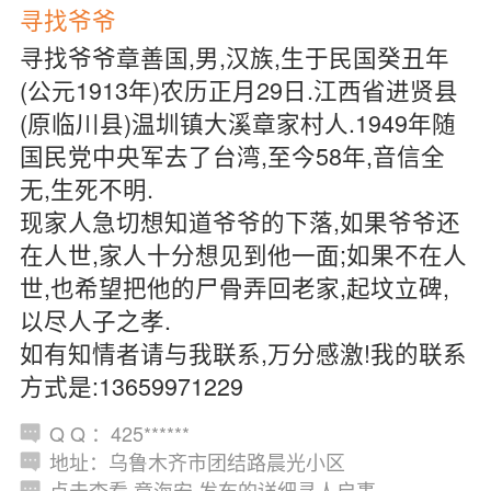
寻找爷爷
寻找爷爷章善国,男,汉族,生于民国癸丑年
(公元1913年)农历正月29日.江西省进贤县
(原临川县)温圳镇大溪章家村人.1949年随
国民党中央军去了台湾,至今58年,音信全
无,生死不明.
现家人急切想知道爷爷的下落,如果爷爷还
在人世,家人十分想见到他一面;如果不在人
世,也希望把他的尸骨弄回老家,起坟立碑,
以尽人子之孝.
如有知情者请与我联系,万分感激!我的联系
方式是:13659971229
Q Q ：425******
地址：乌鲁木齐市团结路晨光小区
点击查看 章海安 发布的详细寻人启事