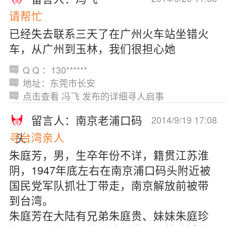
请帮忙
已经失去联系三天了在广州火车站坐错火
车，从广州到玉林，我们很担心她
Q Q ：130******
地址：东莞市长安
点击查看 冯飞 发布的详细寻人启事
留言人：南京老浦口码
2014/9/19 17:08
寻台湾亲人
头
朱庭芳，男，生卒年份不详，籍贯江苏淮
阴，1947年底左右在南京浦口码头附近被
国民党军队抓壮丁带走，南京解放前被带
到台湾。
朱庭芳在大陆有兄弟朱庭贵、妹妹朱庭珍