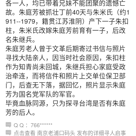
各一人，均已带着兄妹不能团聚的遗憾亡
故。朱庭芳被抓壮丁前40天与朱米氏（约1
911--1979，籍贯江苏淮阴）产下一子朱扣
柱，朱米氏改嫁朱庭芳前育有一子，后改
名朱继兵。
朱庭芳老人曾于文革后期寄过书信与照片
寻找大陆亲人，因当时社会原因，朱扣柱
作为知青尚未回城，朱继兵担心家庭受政
治牵连，而将信件和照片上交单位保卫部
门，后查无下落，据回忆，照片显示朱庭
芳为国名党军队的军官。
毕竟血脉同源，只为探寻台湾是否有朱庭
芳的后人。
Q Q ：766******
点击查看 南京老浦口码头 发布的详细寻人启事