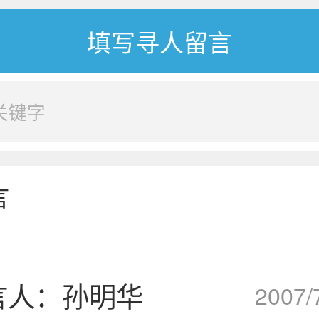
言
言人：孙明华
2007/