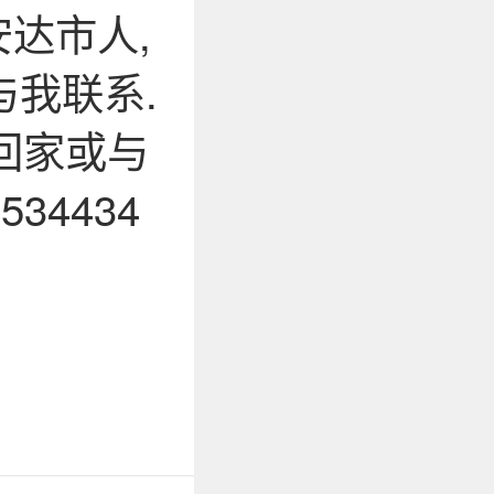
安达市人,
与我联系.
回家或与
534434