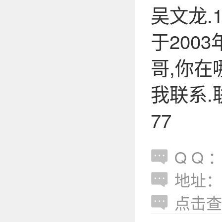
吴文龙.
于200
哥,你在
我联系.联系
77
Q Q ：
地址：
点击查