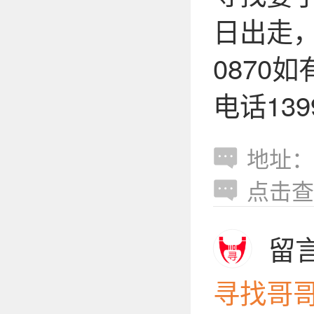
日出走
0870
电话1399
地址：
点击查
留
寻找哥