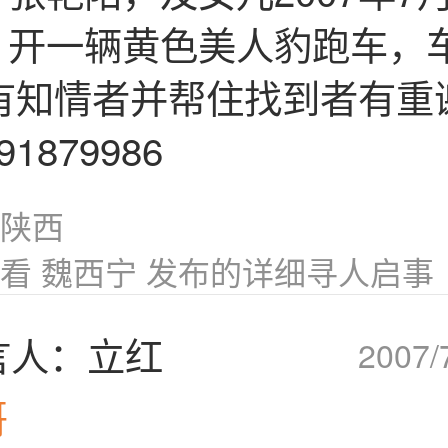
，开一辆黄色美人豹跑车，车
如有知情者并帮住找到者有重
1879986
陕西
看 魏西宁 发布的详细寻人启事
言人：立红
2007/
哥