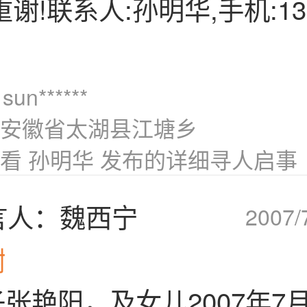
谢!联系人:孙明华,手机:134
un******
安徽省太湖县江塘乡
看 孙明华 发布的详细寻人启事
言人：魏西宁
2007/
谢
张艳阳，及女儿2007年7月