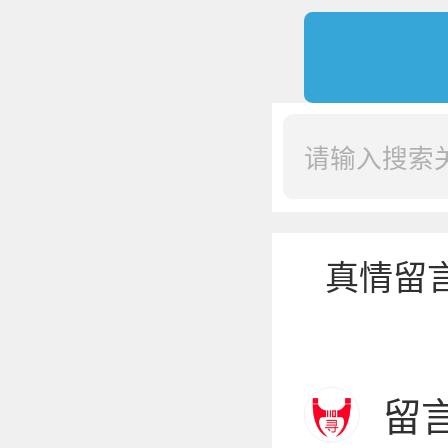
真情留
留