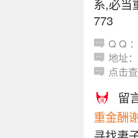
系,必当重
773
Q Q ：s
地址：
点击查
留
重金酬
寻找妻子