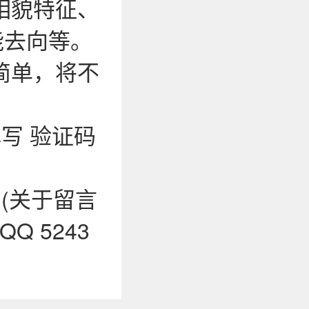
相貌特征、
能去向等。
简单，将不
写 验证码
0 (关于留言
 5243