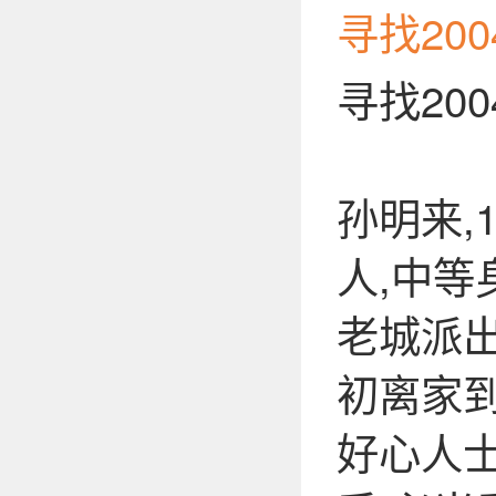
寻找20
寻找20
孙明来,
人,中等
老城派出
初离家到
好心人