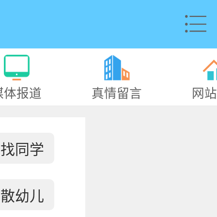
媒体报道
真情留言
网站
寻找同学
失散幼儿