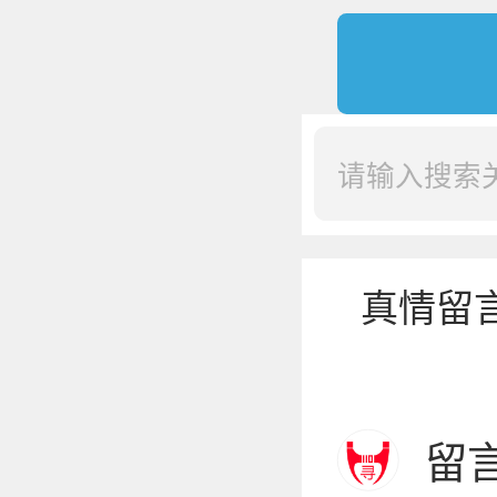
真情留
留