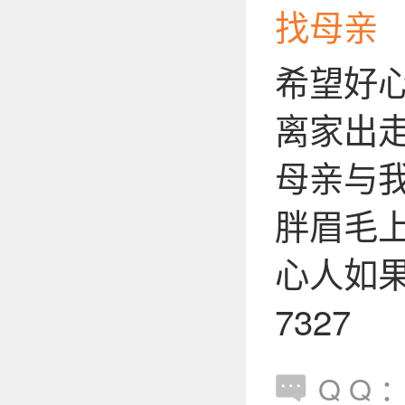
找母亲
希望好心
离家出
母亲与
胖眉毛
心人如果
732
Q Q ：