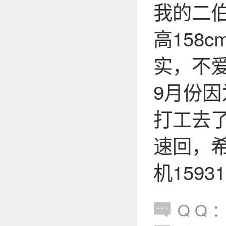
我的二
高158
实，不爱
9月份
打工去
速回，
机1593
Q Q ：s