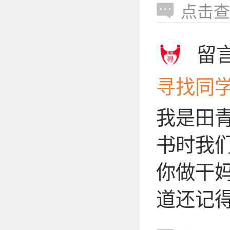
点击查
留
寻找同
我是田青
书时我
你做干
道还记