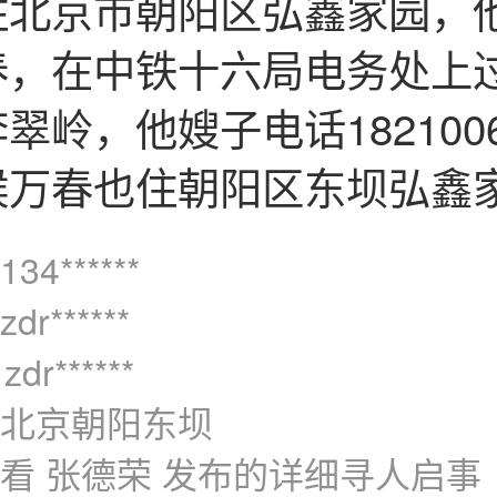
住北京市朝阳区弘鑫家园，
春，在中铁十六局电务处上
翠岭，他嫂子电话1821006
候万春也住朝阳区东坝弘鑫
4******
r******
dr******
北京朝阳东坝
看 张德荣 发布的详细寻人启事