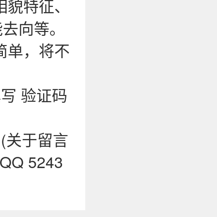
相貌特征、
能去向等。
简单，将不
写 验证码
0 (关于留言
 5243