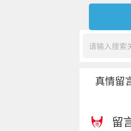
真情留
留