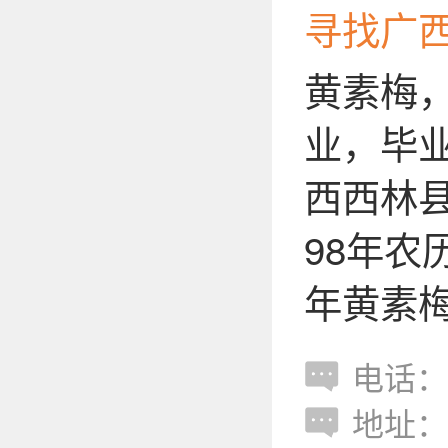
寻找广
黄素梅，
业，毕
西西林
98年
年黄素梅
电话：18
地址：