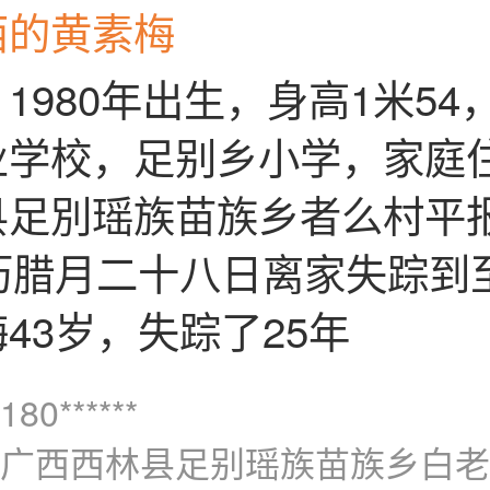
西的黄素梅
1980年出生，身高1米54
业学校，足别乡小学，家庭
县足別瑶族苗族乡者么村平报
农历腊月二十八日离家失踪到
43岁，失踪了25年
0******
广西西林县足别瑶族苗族乡白老