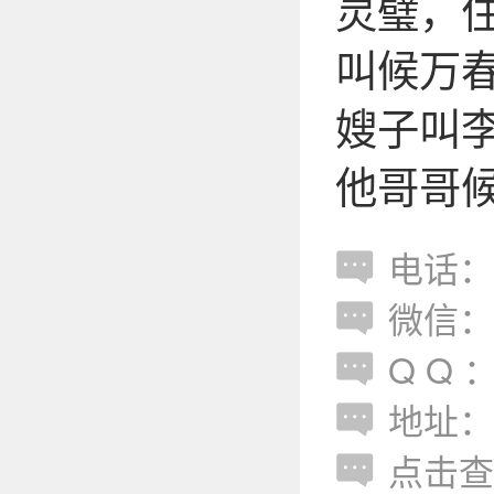
灵璧，
叫候万
嫂子叫李
他哥哥
电话：13
微信：zd
Q Q ：z
地址：
点击查