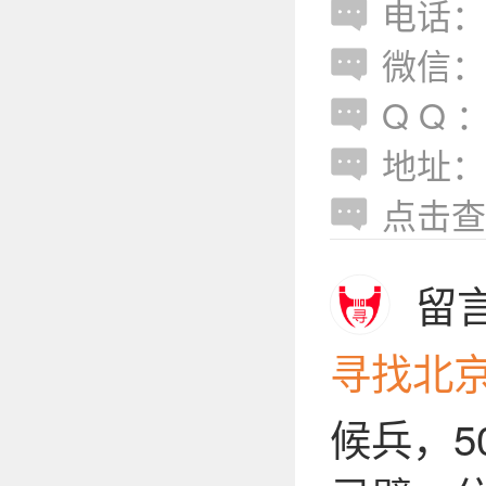
电话：18
微信：18
Q Q ：
地址：
点击查
留
寻找北
候兵，