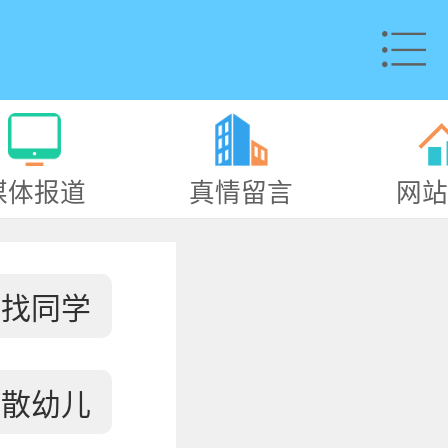
媒体报道
真情留言
网站
寻找同学
失散幼儿