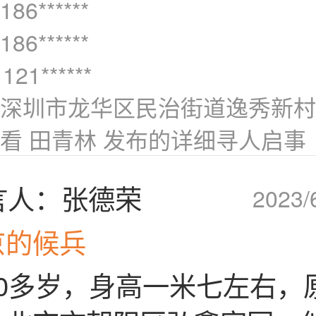
6******
6******
121******
深圳市龙华区民治街道逸秀新村
看 田青林 发布的详细寻人启事
言人：张德荣
2023/
京的候兵
50多岁，身高一米七左右，