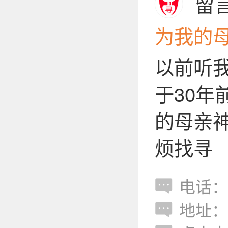
留
为我的
以前听
于30
的母亲
烦找寻
电话：15
地址：