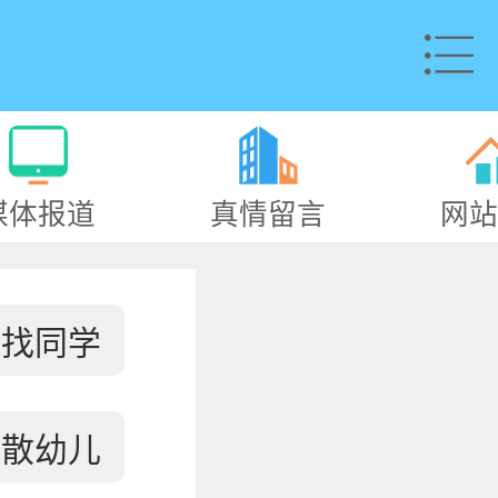
媒体报道
真情留言
网站
寻找同学
失散幼儿