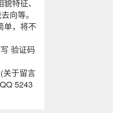
相貌特征、
能去向等。
简单，将不
写 验证码
0 (关于留言
 5243