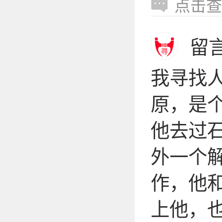
点击查
留
我寻找
原，是个
他去过
外一个
作，他
上他，