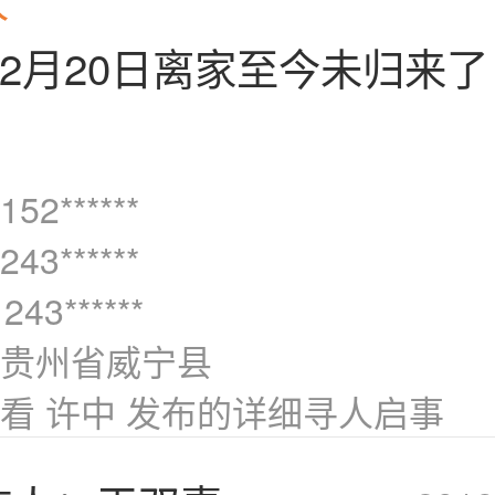
年12月20日离家至今未归来
2******
3******
243******
贵州省威宁县
看 许中 发布的详细寻人启事