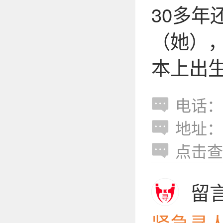
30多
（她）
本上出生
电话：1
地址：
点击查
留
紧急寻