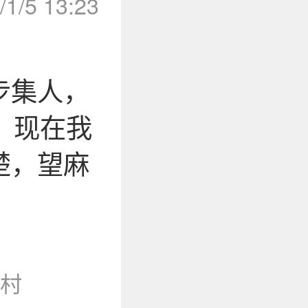
/1/5 13:23
步集人，
，现在我
楚，望麻
村