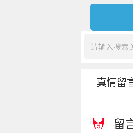
真情留
留