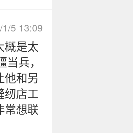
/1/5 13:09
大概是太
疆当兵，
让他和另
缝纫店工
非常想联