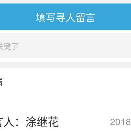
言
言人：涂继花
2018