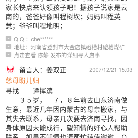
家长快点来认领孩子吧！据孩子说家是云
南的，爸爸好像叫程树坎；妈妈叫程英
慧；爷爷叫程地明；
Q Q ：che******
地址：河南省登封市大金店镇磴槽村磴槽煤矿
点击查看 陈静 发布的详细寻人启事
留言人：姜双正
2007/12/21 15:03
慈母盼儿归
寻找 谭挥滨
３５岁， ７，８年前去山东济南做
生意，最近几年因内蒙古的母亲搬家，与
其失去联系，母亲几次要去济南寻找，因
身体原因未能成行，望知情的好心人帮助
联系，如果不知情也请帮忙转传谢谢，Ｑ