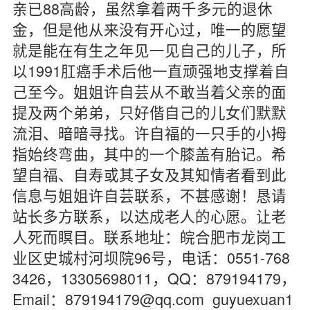
亲已88高龄，虽然拿着两千多元的退休
金，但是他从来没有开心过，唯一的愿望
就是能在有生之年见一见自己的儿子，所
以1991肛癌手术后他一直顽强地支撑着自
己至今。姐姐许自芸从不敢当着父亲的面
提及两个弟弟，只好偕自己的儿女们默默
流泪、暗暗寻找。许自福的一只手的小拇
指始终弯曲，其中的一个膝盖有胎记。希
望自福、自寿或其子女及其知情者看到此
信息与姐姐许自芸联系，不甚感谢！恳请
站长多方联系，以达成老人的心愿。让老
人死而瞑目。联系地址：皖合肥市龙岗工
业区史城村河坝院96号，电话：0551-768
3426，13305698011，QQ：879194179，
Email：879194179@qq.com guyuexuan1