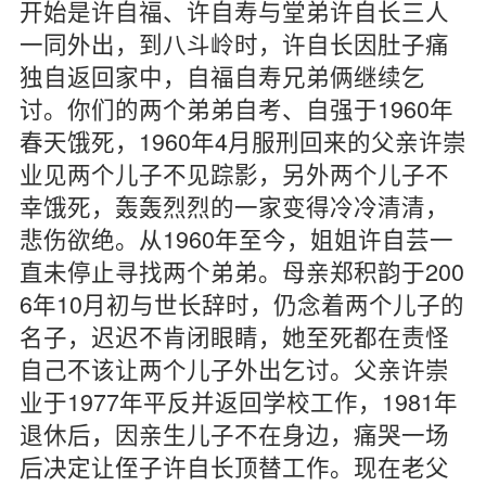
开始是许自福、许自寿与堂弟许自长三人
一同外出，到八斗岭时，许自长因肚子痛
独自返回家中，自福自寿兄弟俩继续乞
讨。你们的两个弟弟自考、自强于1960年
春天饿死，1960年4月服刑回来的父亲许崇
业见两个儿子不见踪影，另外两个儿子不
幸饿死，轰轰烈烈的一家变得冷冷清清，
悲伤欲绝。从1960年至今，姐姐许自芸一
直未停止寻找两个弟弟。母亲郑积韵于200
6年10月初与世长辞时，仍念着两个儿子的
名子，迟迟不肯闭眼睛，她至死都在责怪
自己不该让两个儿子外出乞讨。父亲许崇
业于1977年平反并返回学校工作，1981年
退休后，因亲生儿子不在身边，痛哭一场
后决定让侄子许自长顶替工作。现在老父