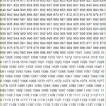
814
815
816
817
818
819
820
821
822
823
824
825
826
827
828
829
830
831
832
833
834
835
836
837
838
839
840
841
842
843
844
845
846
847
848
849
850
851
852
853
854
855
856
857
858
859
860
861
862
863
864
865
866
867
868
869
870
871
872
873
874
875
876
877
878
879
880
881
882
883
884
885
886
887
888
889
890
891
892
893
894
895
896
897
898
899
900
901
902
903
904
905
906
907
908
909
910
911
912
913
914
915
916
917
918
919
920
921
922
923
924
925
926
927
928
929
930
931
932
933
934
935
936
937
938
939
940
941
942
943
944
945
946
947
948
949
950
951
952
953
954
955
956
957
958
959
960
961
962
963
964
965
966
967
968
969
970
971
972
973
974
975
976
977
978
979
980
981
982
983
984
985
986
987
988
989
990
991
992
993
994
995
996
997
998
999
1000
1001
1002
1003
10
04
1005
1006
1007
1008
1009
1010
1011
1012
1013
1014
1015
101
6
1017
1018
1019
1020
1021
1022
1023
1024
1025
1026
1027
1028
1029
1030
1031
1032
1033
1034
1035
1036
1037
1038
1039
1040
1
041
1042
1043
1044
1045
1046
1047
1048
1049
1050
1051
1052
10
53
1054
1055
1056
1057
1058
1059
1060
1061
1062
1063
1064
106
5
1066
1067
1068
1069
1070
1071
1072
1073
1074
1075
1076
1077
1078
1079
1080
1081
1082
1083
1084
1085
1086
1087
1088
1089
1
090
1091
1092
1093
1094
1095
1096
1097
1098
1099
1100
1101
11
02
1103
1104
1105
1106
1107
1108
1109
1110
1111
1112
1113
111
4
1115
1116
1117
1118
1119
1120
1121
1122
1123
1124
1125
1126
1127
1128
1129
1130
1131
1132
1133
1134
1135
1136
1137
1138
1