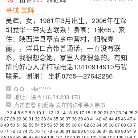
寻找 吴辉
吴辉，女，1981年3月出生，2006年在深
圳龙华一带失去联系！身高：1米65，家
住：陕西洋县草庙乡中营村，相貌亮
丽，，洋县口音带普通话，一直没有联
系，我很想念她，家里人都很急的。有知
情的好心人请打我电话13410914910与我
联系。谢谢！ 坐机0755—27642286
Q Q ：xio******
地址：陕西116.24.238.173
点击查看 熊近峰 发布的详细寻人启事
1
2
3
4
5
6
7
8
9
10
11
12
13
14
15
16
17
18
19
20
21
22
23
24
25
2
6
27
28
29
30
31
32
33
34
35
36
37
38
39
40
41
42
43
44
45
46
47
4
8
49
50
51
52
53
54
55
56
57
58
59
60
61
62
63
64
65
66
67
68
69
7
0
71
72
73
74
75
76
77
78
79
80
81
82
83
84
85
86
87
88
89
90
91
9
2
93
94
95
96
97
98
99
100
101
102
103
104
105
106
107
108
109
1