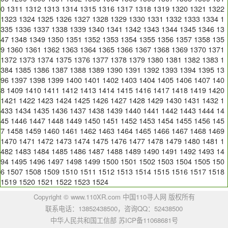
0
1311
1312
1313
1314
1315
1316
1317
1318
1319
1320
1321
1322
1323
1324
1325
1326
1327
1328
1329
1330
1331
1332
1333
1334
1
335
1336
1337
1338
1339
1340
1341
1342
1343
1344
1345
1346
13
47
1348
1349
1350
1351
1352
1353
1354
1355
1356
1357
1358
135
9
1360
1361
1362
1363
1364
1365
1366
1367
1368
1369
1370
1371
1372
1373
1374
1375
1376
1377
1378
1379
1380
1381
1382
1383
1
384
1385
1386
1387
1388
1389
1390
1391
1392
1393
1394
1395
13
96
1397
1398
1399
1400
1401
1402
1403
1404
1405
1406
1407
140
8
1409
1410
1411
1412
1413
1414
1415
1416
1417
1418
1419
1420
1421
1422
1423
1424
1425
1426
1427
1428
1429
1430
1431
1432
1
433
1434
1435
1436
1437
1438
1439
1440
1441
1442
1443
1444
14
45
1446
1447
1448
1449
1450
1451
1452
1453
1454
1455
1456
145
7
1458
1459
1460
1461
1462
1463
1464
1465
1466
1467
1468
1469
1470
1471
1472
1473
1474
1475
1476
1477
1478
1479
1480
1481
1
482
1483
1484
1485
1486
1487
1488
1489
1490
1491
1492
1493
14
94
1495
1496
1497
1498
1499
1500
1501
1502
1503
1504
1505
150
6
1507
1508
1509
1510
1511
1512
1513
1514
1515
1516
1517
1518
1519
1520
1521
1522
1523
1524
Copyright © www.110XR.com 中国110寻人网 版权所有
联系电话：13852438500，咨询QQ：
52438500
中华人民共和国工信部 苏ICP备11068681号