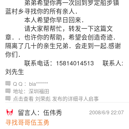
弟弟希望你再一次回到罗定船步镇
蓝村乡寻找你的所有亲人．
本人希望你早日回来．
请大家帮帮忙，转发一下这篇文
章．．也许你的帮助，希望会创造奇迹．
隔离了几十的亲生兄弟．会走到一起.感谢
你们．
联系电话：15814014513 联系人:
刘先生
Q Q ：bia******
地址：深圳福田
点击查看 刘荣彪 发布的详细寻人启事
留言人：伍伟秀
2008/6/9 22:07
寻找哥哥伍玉勇