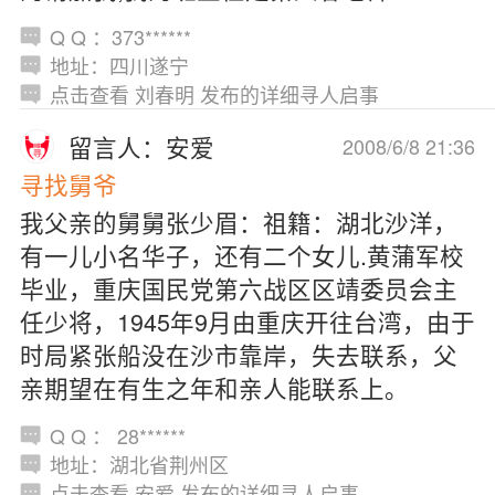
Q Q ：373******
地址：四川遂宁
点击查看 刘春明 发布的详细寻人启事
留言人：安爱
2008/6/8 21:36
寻找舅爷
我父亲的舅舅张少眉：祖籍：湖北沙洋，
有一儿小名华子，还有二个女儿.黄蒲军校
毕业，重庆国民党第六战区区靖委员会主
任少将，1945年9月由重庆开往台湾，由于
时局紧张船没在沙市靠岸，失去联系，父
亲期望在有生之年和亲人能联系上。
Q Q ： 28******
地址：湖北省荆州区
点击查看 安爱 发布的详细寻人启事