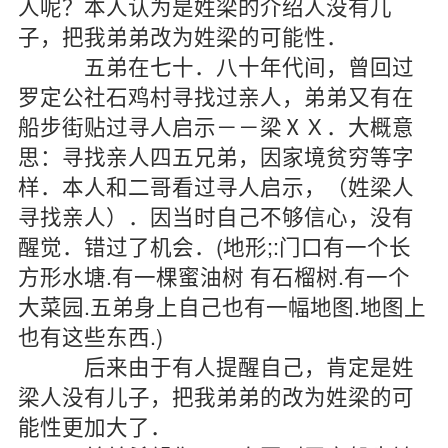
人呢？本人认为是姓梁的介绍人没有儿
子，把我弟弟改为姓梁的可能性．
五弟在七十．八十年代间，曾回过
罗定公社石鸡村寻找过亲人，弟弟又有在
船步街贴过寻人启示－－梁ⅩＸ．大概意
思：寻找亲人四五兄弟，因家境贫穷等字
样．本人和二哥看过寻人启示，（姓梁人
寻找亲人）．因当时自己不够信心，没有
醒觉．错过了机会．(地形;:门口有一个长
方形水塘.有一棵蜜油树 有石榴树.有一个
大菜园.五弟身上自己也有一幅地图.地图上
也有这些东西.)
后来由于有人提醒自己，肯定是姓
梁人没有儿子，把我弟弟的改为姓梁的可
能性更加大了．