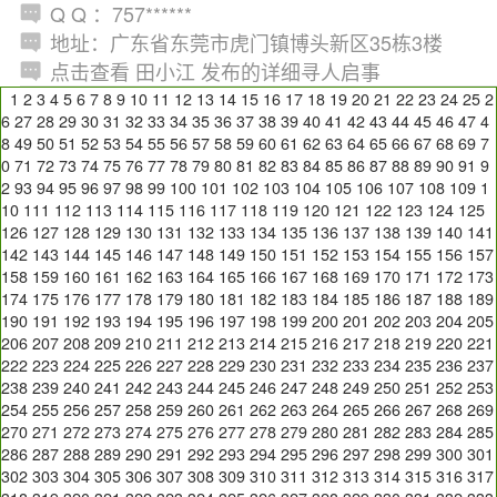
Q Q ：757******
地址：广东省东莞市虎门镇博头新区35栋3楼
点击查看 田小江 发布的详细寻人启事
1
2
3
4
5
6
7
8
9
10
11
12
13
14
15
16
17
18
19
20
21
22
23
24
25
2
6
27
28
29
30
31
32
33
34
35
36
37
38
39
40
41
42
43
44
45
46
47
4
8
49
50
51
52
53
54
55
56
57
58
59
60
61
62
63
64
65
66
67
68
69
7
0
71
72
73
74
75
76
77
78
79
80
81
82
83
84
85
86
87
88
89
90
91
9
2
93
94
95
96
97
98
99
100
101
102
103
104
105
106
107
108
109
1
10
111
112
113
114
115
116
117
118
119
120
121
122
123
124
125
126
127
128
129
130
131
132
133
134
135
136
137
138
139
140
141
142
143
144
145
146
147
148
149
150
151
152
153
154
155
156
157
158
159
160
161
162
163
164
165
166
167
168
169
170
171
172
173
174
175
176
177
178
179
180
181
182
183
184
185
186
187
188
189
190
191
192
193
194
195
196
197
198
199
200
201
202
203
204
205
206
207
208
209
210
211
212
213
214
215
216
217
218
219
220
221
222
223
224
225
226
227
228
229
230
231
232
233
234
235
236
237
238
239
240
241
242
243
244
245
246
247
248
249
250
251
252
253
254
255
256
257
258
259
260
261
262
263
264
265
266
267
268
269
270
271
272
273
274
275
276
277
278
279
280
281
282
283
284
285
286
287
288
289
290
291
292
293
294
295
296
297
298
299
300
301
302
303
304
305
306
307
308
309
310
311
312
313
314
315
316
317