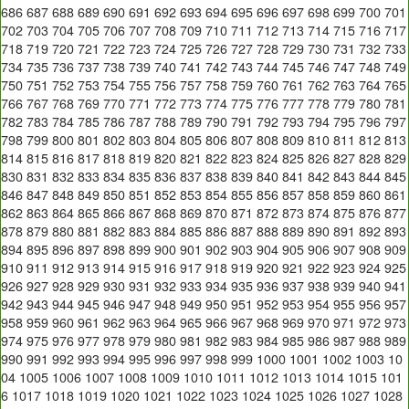
686
687
688
689
690
691
692
693
694
695
696
697
698
699
700
701
702
703
704
705
706
707
708
709
710
711
712
713
714
715
716
717
718
719
720
721
722
723
724
725
726
727
728
729
730
731
732
733
734
735
736
737
738
739
740
741
742
743
744
745
746
747
748
749
750
751
752
753
754
755
756
757
758
759
760
761
762
763
764
765
766
767
768
769
770
771
772
773
774
775
776
777
778
779
780
781
782
783
784
785
786
787
788
789
790
791
792
793
794
795
796
797
798
799
800
801
802
803
804
805
806
807
808
809
810
811
812
813
814
815
816
817
818
819
820
821
822
823
824
825
826
827
828
829
830
831
832
833
834
835
836
837
838
839
840
841
842
843
844
845
846
847
848
849
850
851
852
853
854
855
856
857
858
859
860
861
862
863
864
865
866
867
868
869
870
871
872
873
874
875
876
877
878
879
880
881
882
883
884
885
886
887
888
889
890
891
892
893
894
895
896
897
898
899
900
901
902
903
904
905
906
907
908
909
910
911
912
913
914
915
916
917
918
919
920
921
922
923
924
925
926
927
928
929
930
931
932
933
934
935
936
937
938
939
940
941
942
943
944
945
946
947
948
949
950
951
952
953
954
955
956
957
958
959
960
961
962
963
964
965
966
967
968
969
970
971
972
973
974
975
976
977
978
979
980
981
982
983
984
985
986
987
988
989
990
991
992
993
994
995
996
997
998
999
1000
1001
1002
1003
10
04
1005
1006
1007
1008
1009
1010
1011
1012
1013
1014
1015
101
6
1017
1018
1019
1020
1021
1022
1023
1024
1025
1026
1027
1028