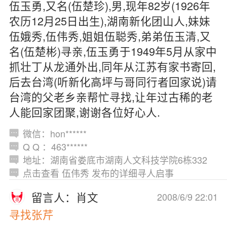
伍玉勇,又名(伍楚珍),男,现年82岁(1926年
农历12月25日出生),湖南新化团山人,妹妹
伍娥秀,伍伟秀,姐姐伍聪秀,弟弟伍玉清,又
名(伍楚彬)寻亲,伍玉勇于1949年5月从家中
抓壮丁从龙通外出,同年从江苏有家书寄回,
后去台湾(听新化高坪与哥同行者回家说)请
台湾的父老乡亲帮忙寻找,让年过古稀的老
人能回家团聚,谢谢各位好心人.
微信：hon******
Q Q ：463******
地址：湖南省娄底市湖南人文科技学院6栋332
点击查看 伍伟秀 发布的详细寻人启事
留言人：肖文
2008/6/9 22:01
寻找张芹