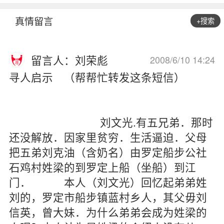
真情留言
+搜索
留言人：刘荣彪
2008/6/10 14:24
寻人启示 （帮帮忙转发这条短信）
刘文光.有五兄弟．那时
还没解放．因家里贫穷．生活逼迫．父母
把五弟刘克油（含奶名）由罗定船步公社
石鸡村姓梁的到罗定上船（坐船）到江
门． 本人（刘文光）回忆起弟弟姓
刘的，罗定市船步镇蓝村乡人，其父毋刘
信英，曾大妹．为什么弟弟会成为姓梁的