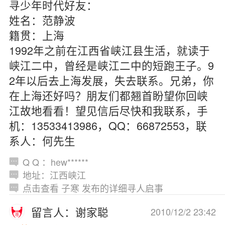
寻少年时代好友：
姓名：范静波
籍贯：上海
1992年之前在江西省峡江县生活，就读于
峡江二中，曾经是峡江二中的短跑王子。9
2年以后去上海发展，失去联系。兄弟，你
在上海还好吗？朋友们都翘首盼望你回峡
江故地看看！望见信后尽快和我联系，手
机：13533413986，QQ：66872553，联
系人：何先生
Q Q ：hew******
地址：江西峡江
点击查看 子寒 发布的详细寻人启事
留言人：谢家聪
2010/12/2 23:42