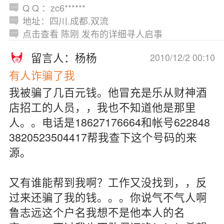
Q Q ：zc6******
地址：四川.成都.双流
点击查看 陈刚 发布的详细寻人启事
留言人：杨杨
2010/12/2 00:10
有人诈骗了我
我被骗了几百元钱。他冒充是乐从财神酒
店招工的人员，，我也不知道他是那里
人。。电话是18627176664和帐号622848
3820523504417帮我查下这个号码的来
源。
又有谁能帮到我啊？工作又没找到，，反
过来还骗了我的钱。。。你说气不气人啊
鲁志远这个户名我想不是他本人的名