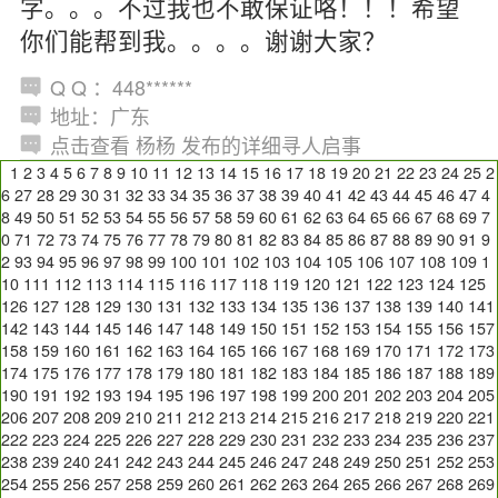
字。。。不过我也不敢保证咯！！！希望
你们能帮到我。。。。谢谢大家？
Q Q ：448******
地址：广东
点击查看 杨杨 发布的详细寻人启事
1
2
3
4
5
6
7
8
9
10
11
12
13
14
15
16
17
18
19
20
21
22
23
24
25
2
6
27
28
29
30
31
32
33
34
35
36
37
38
39
40
41
42
43
44
45
46
47
4
8
49
50
51
52
53
54
55
56
57
58
59
60
61
62
63
64
65
66
67
68
69
7
0
71
72
73
74
75
76
77
78
79
80
81
82
83
84
85
86
87
88
89
90
91
9
2
93
94
95
96
97
98
99
100
101
102
103
104
105
106
107
108
109
1
10
111
112
113
114
115
116
117
118
119
120
121
122
123
124
125
126
127
128
129
130
131
132
133
134
135
136
137
138
139
140
141
142
143
144
145
146
147
148
149
150
151
152
153
154
155
156
157
158
159
160
161
162
163
164
165
166
167
168
169
170
171
172
173
174
175
176
177
178
179
180
181
182
183
184
185
186
187
188
189
190
191
192
193
194
195
196
197
198
199
200
201
202
203
204
205
206
207
208
209
210
211
212
213
214
215
216
217
218
219
220
221
222
223
224
225
226
227
228
229
230
231
232
233
234
235
236
237
238
239
240
241
242
243
244
245
246
247
248
249
250
251
252
253
254
255
256
257
258
259
260
261
262
263
264
265
266
267
268
269