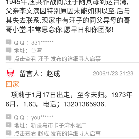
1945年,国共作战间,汪子随其母到达台湾,
父亲李文滨因特别原因未能如期以至,后与
其失去联系.现家中有汪子的同父异母的哥
哥小堂,非常思念你.愿早日和你团聚!
Q Q ：331******
地址：台湾
点击查看 汪子 发布的详细寻人启事
留言人：赵成
2006/1/23 21:23
回家
项莉于1月17日出走，至今未归。1973年
6月，1.63。电话；13201365936.
Q Q ：you******
地址：新疆乌市卡子湾水泥厂
点击查看 赵成 发布的详细寻人启事