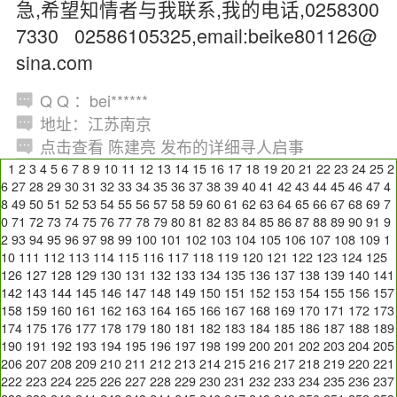
急,希望知情者与我联系,我的电话,0258300
7330 02586105325,email:beike801126@
sina.com
Q Q ：bei******
地址：江苏南京
点击查看 陈建亮 发布的详细寻人启事
1
2
3
4
5
6
7
8
9
10
11
12
13
14
15
16
17
18
19
20
21
22
23
24
25
2
6
27
28
29
30
31
32
33
34
35
36
37
38
39
40
41
42
43
44
45
46
47
4
8
49
50
51
52
53
54
55
56
57
58
59
60
61
62
63
64
65
66
67
68
69
7
0
71
72
73
74
75
76
77
78
79
80
81
82
83
84
85
86
87
88
89
90
91
9
2
93
94
95
96
97
98
99
100
101
102
103
104
105
106
107
108
109
1
10
111
112
113
114
115
116
117
118
119
120
121
122
123
124
125
126
127
128
129
130
131
132
133
134
135
136
137
138
139
140
141
142
143
144
145
146
147
148
149
150
151
152
153
154
155
156
157
158
159
160
161
162
163
164
165
166
167
168
169
170
171
172
173
174
175
176
177
178
179
180
181
182
183
184
185
186
187
188
189
190
191
192
193
194
195
196
197
198
199
200
201
202
203
204
205
206
207
208
209
210
211
212
213
214
215
216
217
218
219
220
221
222
223
224
225
226
227
228
229
230
231
232
233
234
235
236
237