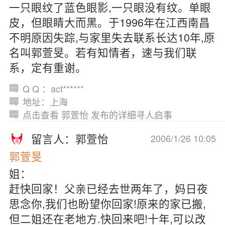
一只眼纹了蓝色眼影,一只眼没有纹。单眼
皮，但眼睛大而黑。于1996年在江西南昌
不明原因失踪,与家里失去联系长达10年,原
名叫郭萱旻。若有知情者，速与我们联
系，定有重谢。
Q Q ：act******
地址：上海
点击查看 郭萱怡 发布的详细寻人启事
留言人：郭萱怡
2006/1/26 10:05
郭萱旻
姐：
赶快回家！父亲已经去世两年了，妈日夜
思念你,我们也盼望你回家!原来的家已搬,
但二姐还在老地方.快回来吧!十年,可以改