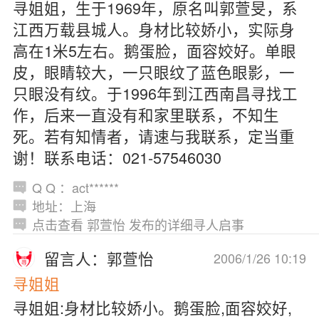
寻姐姐，生于1969年，原名叫郭萱旻，系
江西万载县城人。身材比较娇小，实际身
高在1米5左右。鹅蛋脸，面容姣好。单眼
皮，眼睛较大，一只眼纹了蓝色眼影，一
只眼没有纹。于1996年到江西南昌寻找工
作，后来一直没有和家里联系，不知生
死。若有知情者，请速与我联系，定当重
谢！联系电话：021-57546030
Q Q ：act******
地址：上海
点击查看 郭萱怡 发布的详细寻人启事
留言人：郭萱怡
2006/1/26 10:19
寻姐姐
寻姐姐:身材比较娇小。鹅蛋脸,面容姣好,