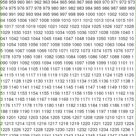
958
959
960
961
962
963
964
965
966
967
968
969
970
971
972
973
974
975
976
977
978
979
980
981
982
983
984
985
986
987
988
989
990
991
992
993
994
995
996
997
998
999
1000
1001
1002
1003
10
04
1005
1006
1007
1008
1009
1010
1011
1012
1013
1014
1015
101
6
1017
1018
1019
1020
1021
1022
1023
1024
1025
1026
1027
1028
1029
1030
1031
1032
1033
1034
1035
1036
1037
1038
1039
1040
1
041
1042
1043
1044
1045
1046
1047
1048
1049
1050
1051
1052
10
53
1054
1055
1056
1057
1058
1059
1060
1061
1062
1063
1064
106
5
1066
1067
1068
1069
1070
1071
1072
1073
1074
1075
1076
1077
1078
1079
1080
1081
1082
1083
1084
1085
1086
1087
1088
1089
1
090
1091
1092
1093
1094
1095
1096
1097
1098
1099
1100
1101
11
02
1103
1104
1105
1106
1107
1108
1109
1110
1111
1112
1113
111
4
1115
1116
1117
1118
1119
1120
1121
1122
1123
1124
1125
1126
1127
1128
1129
1130
1131
1132
1133
1134
1135
1136
1137
1138
1
139
1140
1141
1142
1143
1144
1145
1146
1147
1148
1149
1150
11
51
1152
1153
1154
1155
1156
1157
1158
1159
1160
1161
1162
116
3
1164
1165
1166
1167
1168
1169
1170
1171
1172
1173
1174
1175
1176
1177
1178
1179
1180
1181
1182
1183
1184
1185
1186
1187
1
188
1189
1190
1191
1192
1193
1194
1195
1196
1197
1198
1199
12
00
1201
1202
1203
1204
1205
1206
1207
1208
1209
1210
1211
121
2
1213
1214
1215
1216
1217
1218
1219
1220
1221
1222
1223
1224
1225
1226
1227
1228
1229
1230
1231
1232
1233
1234
1235
1236
1
237
1238
1239
1240
1241
1242
1243
1244
1245
1246
1247
1248
12