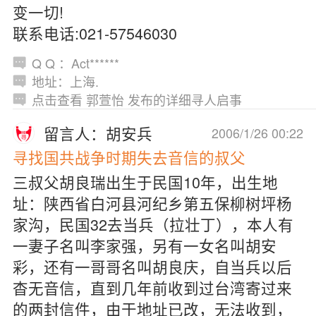
变一切!
联系电话:021-57546030
Q Q ：Act******
地址：上海.
点击查看 郭萱怡 发布的详细寻人启事
留言人：胡安兵
2006/1/26 00:22
寻找国共战争时期失去音信的叔父
三叔父胡良瑞出生于民国10年，出生地
址：陕西省白河县河纪乡第五保柳树坪杨
家沟，民国32去当兵（拉壮丁），本人有
一妻子名叫李家强，另有一女名叫胡安
彩，还有一哥哥名叫胡良庆，自当兵以后
杳无音信，直到几年前收到过台湾寄过来
的两封信件，由于地址已改，无法收到，