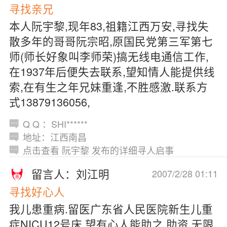
寻找亲兄
本人阮宇黎,现年83,祖籍江西万安,寻找失
散多年的哥哥阮宗昭,原国民党第三军第七
师(师长好象叫李师荣)搞无线电通信工作,
在1937年后便失去联系,望知情人能提供线
索,在有生之年兄妹重逢,不胜感激.联系方
式13879136056,
Q Q ：SHI******
地址：江西南昌
点击查看 阮宇黎 发布的详细寻人启事
留言人：刘江明
2007/2/28 01:11
寻找好心人
我儿患重病.留医广东省人民医院新生儿重
症NICU12号床.望有心人能助之.助资.无限