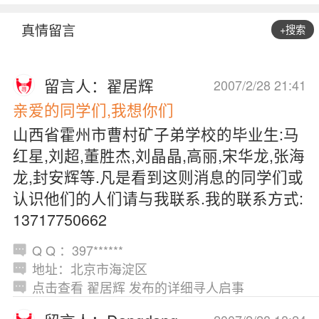
真情留言
+搜索
留言人：翟居辉
2007/2/28 21:41
亲爱的同学们,我想你们
山西省霍州市曹村矿子弟学校的毕业生:马
红星,刘超,董胜杰,刘晶晶,高丽,宋华龙,张海
龙,封安辉等.凡是看到这则消息的同学们或
认识他们的人们请与我联系.我的联系方式:
13717750662
Q Q ：397******
地址：北京市海淀区
点击查看 翟居辉 发布的详细寻人启事