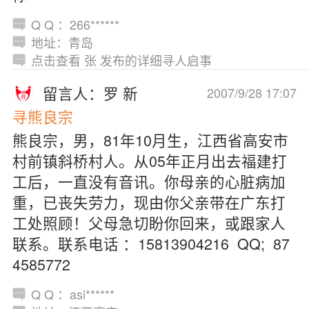
Q Q ：266******
地址：青岛
点击查看 张 发布的详细寻人启事
留言人：罗 新
2007/9/28 17:07
寻熊良宗
熊良宗，男，81年10月生，江西省高安市
村前镇斜桥村人。从05年正月出去福建打
工后，一直没有音讯。你母亲的心脏病加
重，已丧失劳力，现由你父亲带在广东打
工处照顾！父母急切盼你回来，或跟家人
联系。联系电话 ：15813904216 QQ; 87
4585772
Q Q ：asi******