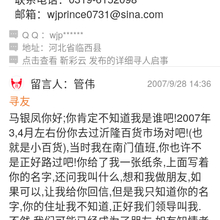
邮箱：wjprince0731@sina.com
Q Q ：wjp******
地址：河北省临西县
点击查看 靳彩云 发布的详细寻人启事
留言人：管伟
2007/9/28 14:36
寻友
马银凤你好;你肯定不知道我是谁吧!2007年
3,4月左右份你去过沂隆百货市场对吧!(也
就是小百货),当时我在南门值班,你也许不
是正好路过吧!你给了我一张纸条,上面写着
你的名字,还问我叫什么,想和我做朋友,如
果可以,让我给你回信,但是我只知道你的名
字,你的住址我不知道,正好我们领导叫我.