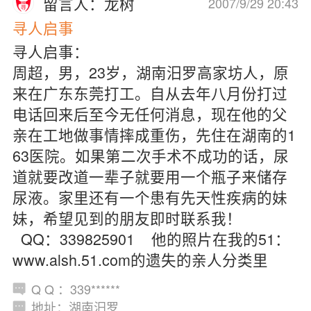
留言人：龙树
2007/9/29 20:43
寻人启事
寻人启事：
周超，男，23岁，湖南汨罗高家坊人，原
来在广东东莞打工。自从去年八月份打过
电话回来后至今无任何消息，现在他的父
亲在工地做事情摔成重伤，先住在湖南的1
63医院。如果第二次手术不成功的话，尿
道就要改道一辈子就要用一个瓶子来储存
尿液。家里还有一个患有先天性疾病的妹
妹，希望见到的朋友即时联系我！
QQ：339825901 他的照片在我的51：
www.alsh.51.com的遗失的亲人分类里
Q Q ：339******
地址：湖南汨罗