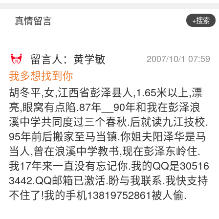
真情留言
+搜索
留言人：黄学敏
2007/10/1 07:59
我多想找到你
胡冬平,女,江西省彭泽县人,1.65米以上,漂
亮,眼窝有点陷.87年__90年和我在彭泽浪
溪中学共同度过三个春秋.后就读九江技校.
95年前后搬家至马当镇.你姐夫阳泽华是马
当人,曾在浪溪中学教书,现在彭泽东岭住.
我17年来一直没有忘记你.我的QQ是30516
3442.QQ邮箱已激活.盼与我联系.我快支持
不住了!我的手机13819752861被人偷.