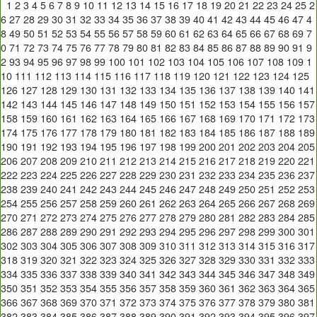
1
2
3
4
5
6
7
8
9
10
11
12
13
14
15
16
17
18
19
20
21
22
23
24
25
2
6
27
28
29
30
31
32
33
34
35
36
37
38
39
40
41
42
43
44
45
46
47
4
8
49
50
51
52
53
54
55
56
57
58
59
60
61
62
63
64
65
66
67
68
69
7
0
71
72
73
74
75
76
77
78
79
80
81
82
83
84
85
86
87
88
89
90
91
9
2
93
94
95
96
97
98
99
100
101
102
103
104
105
106
107
108
109
1
10
111
112
113
114
115
116
117
118
119
120
121
122
123
124
125
126
127
128
129
130
131
132
133
134
135
136
137
138
139
140
141
142
143
144
145
146
147
148
149
150
151
152
153
154
155
156
157
158
159
160
161
162
163
164
165
166
167
168
169
170
171
172
173
174
175
176
177
178
179
180
181
182
183
184
185
186
187
188
189
190
191
192
193
194
195
196
197
198
199
200
201
202
203
204
205
206
207
208
209
210
211
212
213
214
215
216
217
218
219
220
221
222
223
224
225
226
227
228
229
230
231
232
233
234
235
236
237
238
239
240
241
242
243
244
245
246
247
248
249
250
251
252
253
254
255
256
257
258
259
260
261
262
263
264
265
266
267
268
269
270
271
272
273
274
275
276
277
278
279
280
281
282
283
284
285
286
287
288
289
290
291
292
293
294
295
296
297
298
299
300
301
302
303
304
305
306
307
308
309
310
311
312
313
314
315
316
317
318
319
320
321
322
323
324
325
326
327
328
329
330
331
332
333
334
335
336
337
338
339
340
341
342
343
344
345
346
347
348
349
350
351
352
353
354
355
356
357
358
359
360
361
362
363
364
365
366
367
368
369
370
371
372
373
374
375
376
377
378
379
380
381
382
383
384
385
386
387
388
389
390
391
392
393
394
395
396
397