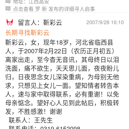
地址：江西高安
点击查看 罗 新 发布的详细寻人启事
留言人：靳彩云
2007/9/28 16:10
长期寻找靳彩云
靳彩云，女，现年18岁，河北省临西县
人，于2007年2月22日（农历正月初五）
离家出走，至今杳无音讯，其母终日以泪
洗面，痛不欲生，天天思儿面，夜夜盼儿
归，日夜思念女儿深染重病，为母别无他
求，只想见上女儿一面。望知情者转告本
人，速与家中取得联系，必有重谢！以免
母亲惦念。望好心人见到此帖后，积极转
发，不胜感激！谢谢
联系人：王先生
联系电话：0319-6152098