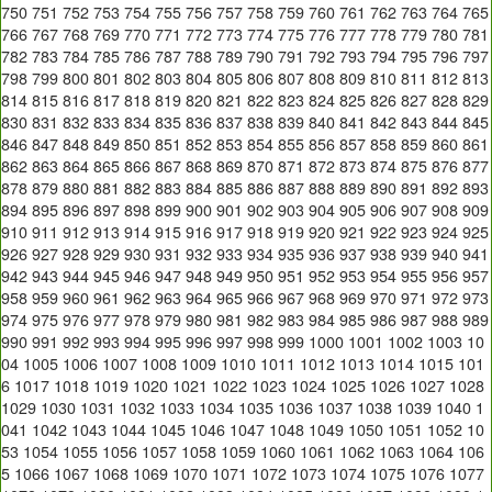
750
751
752
753
754
755
756
757
758
759
760
761
762
763
764
765
766
767
768
769
770
771
772
773
774
775
776
777
778
779
780
781
782
783
784
785
786
787
788
789
790
791
792
793
794
795
796
797
798
799
800
801
802
803
804
805
806
807
808
809
810
811
812
813
814
815
816
817
818
819
820
821
822
823
824
825
826
827
828
829
830
831
832
833
834
835
836
837
838
839
840
841
842
843
844
845
846
847
848
849
850
851
852
853
854
855
856
857
858
859
860
861
862
863
864
865
866
867
868
869
870
871
872
873
874
875
876
877
878
879
880
881
882
883
884
885
886
887
888
889
890
891
892
893
894
895
896
897
898
899
900
901
902
903
904
905
906
907
908
909
910
911
912
913
914
915
916
917
918
919
920
921
922
923
924
925
926
927
928
929
930
931
932
933
934
935
936
937
938
939
940
941
942
943
944
945
946
947
948
949
950
951
952
953
954
955
956
957
958
959
960
961
962
963
964
965
966
967
968
969
970
971
972
973
974
975
976
977
978
979
980
981
982
983
984
985
986
987
988
989
990
991
992
993
994
995
996
997
998
999
1000
1001
1002
1003
10
04
1005
1006
1007
1008
1009
1010
1011
1012
1013
1014
1015
101
6
1017
1018
1019
1020
1021
1022
1023
1024
1025
1026
1027
1028
1029
1030
1031
1032
1033
1034
1035
1036
1037
1038
1039
1040
1
041
1042
1043
1044
1045
1046
1047
1048
1049
1050
1051
1052
10
53
1054
1055
1056
1057
1058
1059
1060
1061
1062
1063
1064
106
5
1066
1067
1068
1069
1070
1071
1072
1073
1074
1075
1076
1077