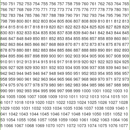
750
751
752
753
754
755
756
757
758
759
760
761
762
763
764
765
766
767
768
769
770
771
772
773
774
775
776
777
778
779
780
781
782
783
784
785
786
787
788
789
790
791
792
793
794
795
796
797
798
799
800
801
802
803
804
805
806
807
808
809
810
811
812
813
814
815
816
817
818
819
820
821
822
823
824
825
826
827
828
829
830
831
832
833
834
835
836
837
838
839
840
841
842
843
844
845
846
847
848
849
850
851
852
853
854
855
856
857
858
859
860
861
862
863
864
865
866
867
868
869
870
871
872
873
874
875
876
877
878
879
880
881
882
883
884
885
886
887
888
889
890
891
892
893
894
895
896
897
898
899
900
901
902
903
904
905
906
907
908
909
910
911
912
913
914
915
916
917
918
919
920
921
922
923
924
925
926
927
928
929
930
931
932
933
934
935
936
937
938
939
940
941
942
943
944
945
946
947
948
949
950
951
952
953
954
955
956
957
958
959
960
961
962
963
964
965
966
967
968
969
970
971
972
973
974
975
976
977
978
979
980
981
982
983
984
985
986
987
988
989
990
991
992
993
994
995
996
997
998
999
1000
1001
1002
1003
10
04
1005
1006
1007
1008
1009
1010
1011
1012
1013
1014
1015
101
6
1017
1018
1019
1020
1021
1022
1023
1024
1025
1026
1027
1028
1029
1030
1031
1032
1033
1034
1035
1036
1037
1038
1039
1040
1
041
1042
1043
1044
1045
1046
1047
1048
1049
1050
1051
1052
10
53
1054
1055
1056
1057
1058
1059
1060
1061
1062
1063
1064
106
5
1066
1067
1068
1069
1070
1071
1072
1073
1074
1075
1076
1077