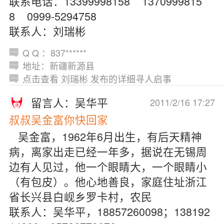
联系电话：13399998158 1370999815
8 0999-5294758
联系人：刘瑞彬
Q Q ：837******
地址：新疆新源县
点击查看 刘瑞彬 发布的详细寻人启事
留言人：吴华平
2011/2/16 17:27
叔叔吴金富你快回家
吴金富，1962年6月出生，有后天精神
病，离家出走已经一年多，据说在无锡周
边有人见过，他一个眼睛大，一个眼睛小
（有包皮）。他心地善良，家庭住址浙江
省长兴县白岘乡罗卡村，农民
联系人：吴华平，18857260098；138192