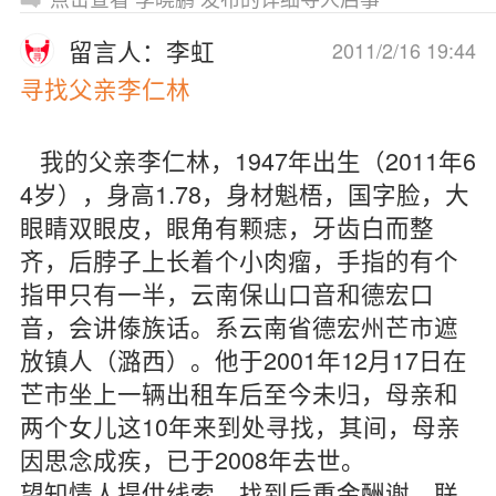
留言人：李虹
2011/2/16 19:44
寻找父亲李仁林
我的父亲李仁林，1947年出生（2011年6
4岁），身高1.78，身材魁梧，国字脸，大
眼睛双眼皮，眼角有颗痣，牙齿白而整
齐，后脖子上长着个小肉瘤，手指的有个
指甲只有一半，云南保山口音和德宏口
音，会讲傣族话。系云南省德宏州芒市遮
放镇人（潞西）。他于2001年12月17日在
芒市坐上一辆出租车后至今未归，母亲和
两个女儿这10年来到处寻找，其间，母亲
因思念成疾，已于2008年去世。
望知情人提供线索，找到后重金酬谢。联