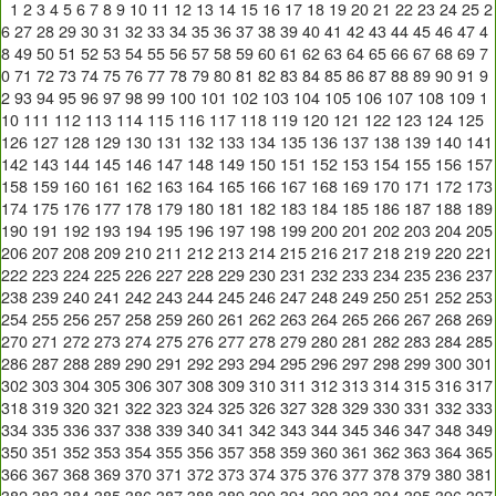
1
2
3
4
5
6
7
8
9
10
11
12
13
14
15
16
17
18
19
20
21
22
23
24
25
2
6
27
28
29
30
31
32
33
34
35
36
37
38
39
40
41
42
43
44
45
46
47
4
8
49
50
51
52
53
54
55
56
57
58
59
60
61
62
63
64
65
66
67
68
69
7
0
71
72
73
74
75
76
77
78
79
80
81
82
83
84
85
86
87
88
89
90
91
9
2
93
94
95
96
97
98
99
100
101
102
103
104
105
106
107
108
109
1
10
111
112
113
114
115
116
117
118
119
120
121
122
123
124
125
126
127
128
129
130
131
132
133
134
135
136
137
138
139
140
141
142
143
144
145
146
147
148
149
150
151
152
153
154
155
156
157
158
159
160
161
162
163
164
165
166
167
168
169
170
171
172
173
174
175
176
177
178
179
180
181
182
183
184
185
186
187
188
189
190
191
192
193
194
195
196
197
198
199
200
201
202
203
204
205
206
207
208
209
210
211
212
213
214
215
216
217
218
219
220
221
222
223
224
225
226
227
228
229
230
231
232
233
234
235
236
237
238
239
240
241
242
243
244
245
246
247
248
249
250
251
252
253
254
255
256
257
258
259
260
261
262
263
264
265
266
267
268
269
270
271
272
273
274
275
276
277
278
279
280
281
282
283
284
285
286
287
288
289
290
291
292
293
294
295
296
297
298
299
300
301
302
303
304
305
306
307
308
309
310
311
312
313
314
315
316
317
318
319
320
321
322
323
324
325
326
327
328
329
330
331
332
333
334
335
336
337
338
339
340
341
342
343
344
345
346
347
348
349
350
351
352
353
354
355
356
357
358
359
360
361
362
363
364
365
366
367
368
369
370
371
372
373
374
375
376
377
378
379
380
381
382
383
384
385
386
387
388
389
390
391
392
393
394
395
396
397