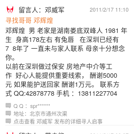
留言人：邓威军
2011/2/17 11:10
寻找哥哥 邓辉煌
邓辉煌 男 老家是湖南娄底双峰人 1981 年
生 身高178左右 有兔唇 在深圳已经有
7 8年了 一直未与家人联系 母亲十分想念
你。
以前在深圳做过保安 房地产中介等工
作 好心人能提供重要线索， 酬谢5000
元 如果能护送回家 酬谢1万元。 联系方
式 QQ:42878778 手机 ：13811227704
Q Q ：spr******
地址：北京市通州次渠
点击查看 邓威军 发布的详细寻人启事