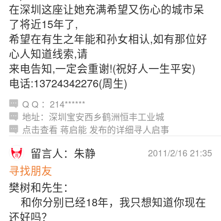
在深圳这座让她充满希望又伤心的城市呆
了将近15年了,
希望在有生之年能和孙女相认,如有那位好
心人知道线索,请
来电告知,一定会重谢!(祝好人一生平安)
电话:13724342276(周生)
Q Q ：214******
地址：深圳宝安西乡鹤洲恒丰工业城
点击查看 蒋启能 发布的详细寻人启事
留言人：朱静
2011/2/16 21:35
寻找朋友
樊树和先生：
和你分别已经18年，我只想知道你现在
还好吗？