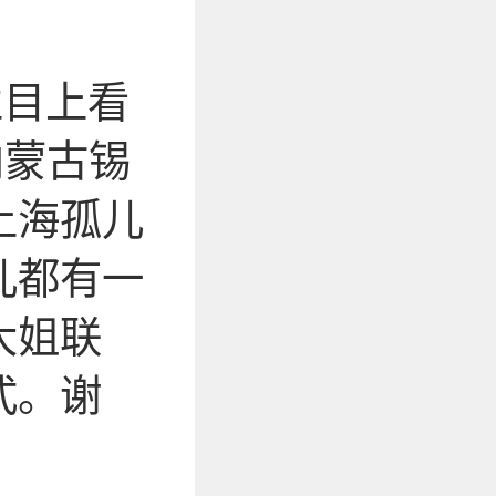
栏目上看
内蒙古锡
上海孤儿
儿都有一
大姐联
式。谢