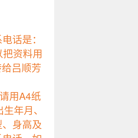
系电话是：
可以把资料用
转给吕顺芳
请用A4纸
出生年月、
型、身高及