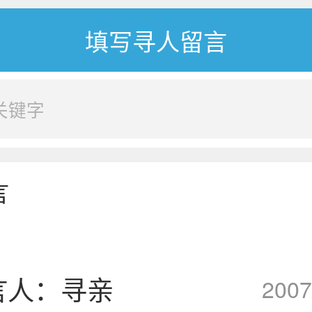
言
言人：寻亲
2007