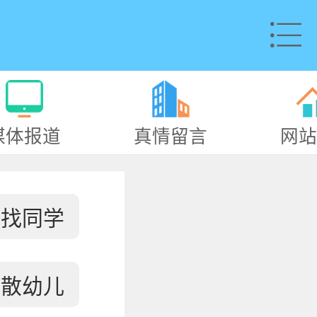
媒体报道
真情留言
网站
寻找同学
失散幼儿