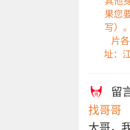
其他
果您
写）
片各
址：
留
找哥哥
大哥，