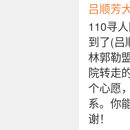
吕顺芳
110寻
到了(吕
林郭勒
院转走
个心愿
系。你
谢！