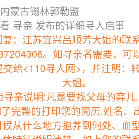
内蒙古锡林郭勒盟
看 寻亲 发布的详细寻人启事
回复：江苏宜兴吕顺芳大姐的联
0-87204306。如寻亲者需要，
提交给<110寻人网>，并注明：
大姐。
姐寻亲说明:凡是要找父母的弃儿,
明了完整的打印您的简历,姓名、
时候从什么地方抱养到何处、血