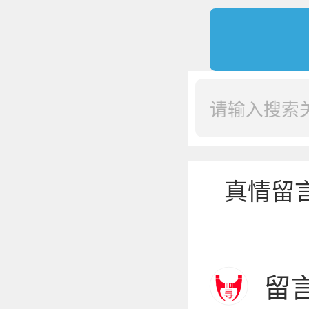
真情留
留