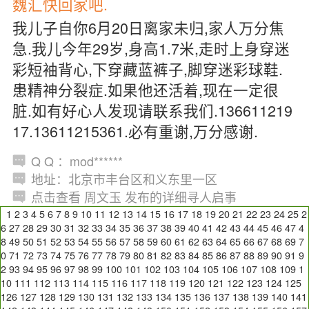
魏汇快回家吧.
我儿子自你6月20日离家未归,家人万分焦
急.我儿今年29岁,身高1.7米,走时上身穿迷
彩短袖背心,下穿藏蓝裤子,脚穿迷彩球鞋.
患精神分裂症.如果他还活着,现在一定很
脏.如有好心人发现请联系我们.136611219
17.13611215361.必有重谢,万分感谢.
Q Q ：mod******
地址：北京市丰台区和义东里一区
点击查看 周文玉 发布的详细寻人启事
1
2
3
4
5
6
7
8
9
10
11
12
13
14
15
16
17
18
19
20
21
22
23
24
25
2
6
27
28
29
30
31
32
33
34
35
36
37
38
39
40
41
42
43
44
45
46
47
4
8
49
50
51
52
53
54
55
56
57
58
59
60
61
62
63
64
65
66
67
68
69
7
0
71
72
73
74
75
76
77
78
79
80
81
82
83
84
85
86
87
88
89
90
91
9
2
93
94
95
96
97
98
99
100
101
102
103
104
105
106
107
108
109
1
10
111
112
113
114
115
116
117
118
119
120
121
122
123
124
125
126
127
128
129
130
131
132
133
134
135
136
137
138
139
140
141