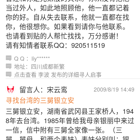
当过外人，如此地照顾他，他一直都记着
你的好。自从失去联系，他就一直都在找
你，他很想你。如果看到请你与他联系。
也请看到贴的人帮忙找找，万分感谢！
请有知情者联系QQ：920511519
Q Q ：liy******
地址：四川成都新繁
点击查看 李波 发布的详细寻人启事
留言人：宋云鸾
2009/8/19 14:49
寻找台湾的三舅银立安
三舅银立安，湖南省武冈县王家桥人，194
8年去台湾。1985年曾给我母亲银丽中来过
一信，信中附有三舅全家像一张。（三
舅，舅母，和两个表妹）表妹分别叫：银