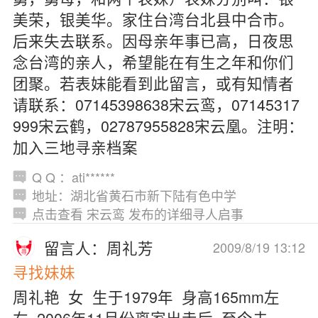
美荣，银美华。家住台湾台北县中合市。
后来失去联系。因母亲年事已高，日夜思
念台湾的亲人，希望能在有生之年和你们
团聚。若表妹能看到此留言，或有知情者
请联系：07145398638宋云鸾，07145317
999宋云鹤，02787955828宋云凰。注明：
加入三地寻亲档案
Q Q ：ati******
地址：湖北省黄石市新下陆有色中学
点击查看 宋云鸾 发布的详细寻人启事
留言人：周礼芳
2009/8/19 13:12
寻找妹妹
周礼艳 女 生于1979年 身高165mm左
右 2006年11月份离家出走后 至今未