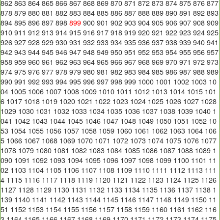
862
863
864
865
866
867
868
869
870
871
872
873
874
875
876
877
878
879
880
881
882
883
884
885
886
887
888
889
890
891
892
893
894
895
896
897
898
899
900
901
902
903
904
905
906
907
908
909
910
911
912
913
914
915
916
917
918
919
920
921
922
923
924
925
926
927
928
929
930
931
932
933
934
935
936
937
938
939
940
941
942
943
944
945
946
947
948
949
950
951
952
953
954
955
956
957
958
959
960
961
962
963
964
965
966
967
968
969
970
971
972
973
974
975
976
977
978
979
980
981
982
983
984
985
986
987
988
989
990
991
992
993
994
995
996
997
998
999
1000
1001
1002
1003
10
04
1005
1006
1007
1008
1009
1010
1011
1012
1013
1014
1015
101
6
1017
1018
1019
1020
1021
1022
1023
1024
1025
1026
1027
1028
1029
1030
1031
1032
1033
1034
1035
1036
1037
1038
1039
1040
1
041
1042
1043
1044
1045
1046
1047
1048
1049
1050
1051
1052
10
53
1054
1055
1056
1057
1058
1059
1060
1061
1062
1063
1064
106
5
1066
1067
1068
1069
1070
1071
1072
1073
1074
1075
1076
1077
1078
1079
1080
1081
1082
1083
1084
1085
1086
1087
1088
1089
1
090
1091
1092
1093
1094
1095
1096
1097
1098
1099
1100
1101
11
02
1103
1104
1105
1106
1107
1108
1109
1110
1111
1112
1113
111
4
1115
1116
1117
1118
1119
1120
1121
1122
1123
1124
1125
1126
1127
1128
1129
1130
1131
1132
1133
1134
1135
1136
1137
1138
1
139
1140
1141
1142
1143
1144
1145
1146
1147
1148
1149
1150
11
51
1152
1153
1154
1155
1156
1157
1158
1159
1160
1161
1162
116
3
1164
1165
1166
1167
1168
1169
1170
1171
1172
1173
1174
1175